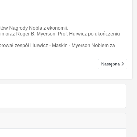
atów Nagrody Nobla z ekonomii.
in oraz Roger B. Myerson. Prof. Hurwicz po ukończeniu
orował zespół Hurwicz - Maskin - Myerson Noblem za
Następna strona: P
Następna