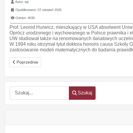
Szczegóły
Autor:
wp
Opublikowano: 07 sierpień 2026
Odsłon: 4036
Prof. Leonid Hurwicz, mieszkający w USA absolwent Uniwe
Oprócz urodzonego i wychowanego w Polsce prawnika i eko
UW studiował także na renomowanych światowych uczelnia
W 1994 roku otrzymał tytuł doktora honoris causa Szkoły
zastosowanie modeli matematycznych do badania prawidł
Poprzednia strona: Prof. Rachoń przewodniczącym RNCBiR
Poprzednia
Szukaj
Szukaj