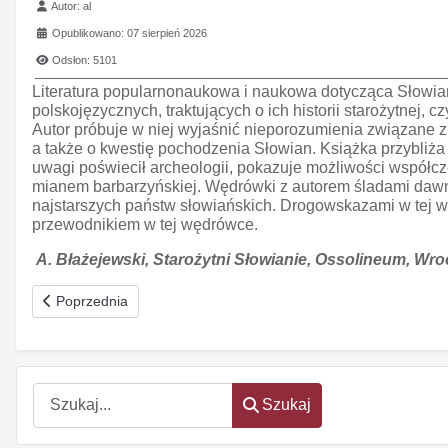
Szczegóły
Autor:
al
Opublikowano: 07 sierpień 2026
Odsłon: 5101
Literatura popularnonaukowa i naukowa dotycząca Słowian 
polskojęzycznych, traktujących o ich historii starożytnej, 
Autor próbuje w niej wyjaśnić nieporozumienia związane z
a także o kwestię pochodzenia Słowian. Książka przybliża 
uwagi poświecił archeologii, pokazuje możliwości współcze
mianem barbarzyńskiej. Wędrówki z autorem śladami dawny
najstarszych państw słowiańskich. Drogowskazami w tej węd
przewodnikiem w tej wędrówce.
A. Błażejewski, Starożytni Słowianie, Ossolineum, Wroc
Poprzednia strona: Szekspir w Polsce
Poprzednia
Szukaj
Szukaj