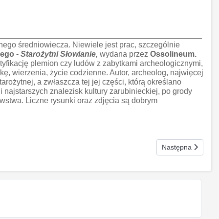
ego średniowiecza. Niewiele jest prac, szczególnie
ego -
Starożytni Słowianie,
wydana przez
Ossolineum.
tyfikację plemion czy ludów z zabytkami archeologicznymi,
ę, wierzenia, życie codzienne. Autor, archeolog, najwięcej
ożytnej, a zwłaszcza tej jej części, którą określano
jstarszych znalezisk kultury zarubinieckiej, po grody
awstwa. Liczne rysunki oraz zdjęcia są dobrym
Następna strona: 
Następna