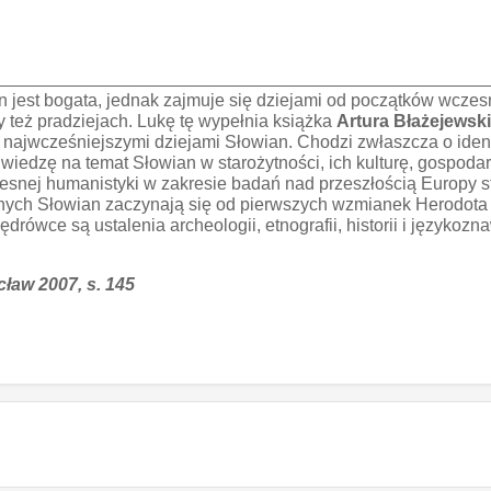
jest bogata, jednak zajmuje się dziejami od początków wczesn
czy też pradziejach. Lukę tę wypełnia książka
Artura Błażejewski
 najwcześniejszymi dziejami Słowian. Chodzi zwłaszcza o iden
wiedzę na temat Słowian w starożytności, ich kulturę, gospodark
snej humanistyki w zakresie badań nad przeszłością Europy star
ch Słowian zaczynają się od pierwszych wzmianek Herodota i na
rówce są ustalenia archeologii, etnografii, historii i językozn
ław 2007, s. 145