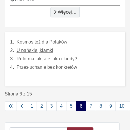
Więcej…
Kosmos też dla Polaków
U pańskiej klamki
Reforma tak, ale jaka i kiedy?
Przesłuchanie bez konkretów
Strona 6 z 15
1
2
3
4
5
6
7
8
9
10
Szukaj