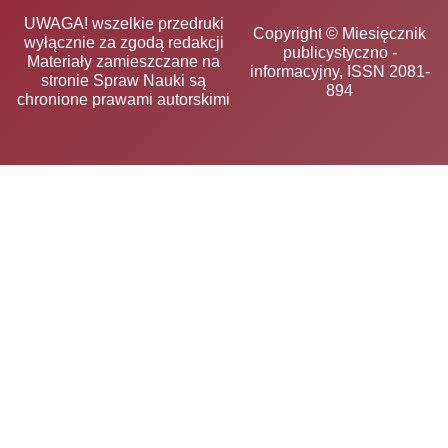
UWAGA! wszelkie przedruki
Copyright © Miesięcznik
wyłącznie za zgodą redakcji
publicystyczno -
Materiały zamieszczane na
informacyjny, ISSN 2081-
stronie Spraw Nauki są
894
chronione prawami autorskimi