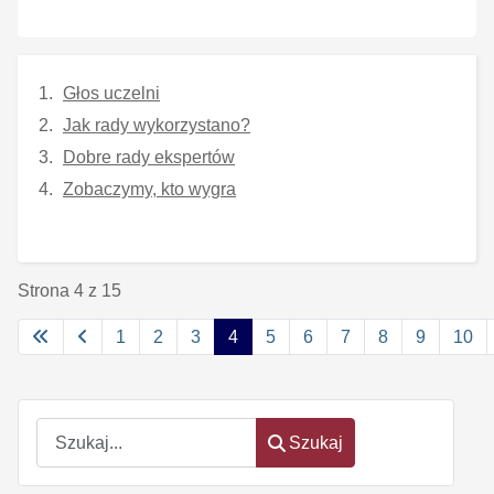
Głos uczelni
Jak rady wykorzystano?
Dobre rady ekspertów
Zobaczymy, kto wygra
Strona 4 z 15
1
2
3
4
5
6
7
8
9
10
Szukaj
Szukaj