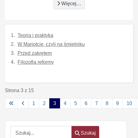
Więcej…
Teoria i praktyka
W Mariotcie, czyli na śmietniku
Przed zakrętem
Filozofia reformy
Strona 3 z 15
1
2
3
4
5
6
7
8
9
10
Szukaj
Szukaj