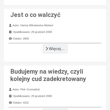
Jest o co walczyć
Szczegóły
Autor:
Hanna Wiśniewska-Weinert
Opublikowano: 29 grudzień 2008
Odsłon: 3959
Więcej…
Budujemy na wiedzy, czyli
kolejny cud zadekretowany
Szczegóły
Autor:
Piotr Gromadzki
Opublikowano: 29 grudzień 2008
Odsłon: 4202