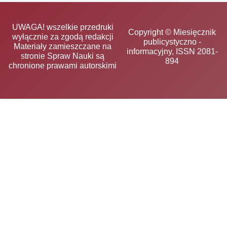
UWAGA! wszelkie przedruki
Copyright © Miesięcznik
wyłącznie za zgodą redakcji
publicystyczno -
Materiały zamieszczane na
informacyjny, ISSN 2081-
stronie Spraw Nauki są
894
chronione prawami autorskimi