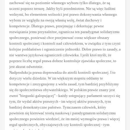
zachować się na poziomie własnego wyboru tylko dlatego, że są
uczeni poprzez tresurę. Jakby byli przedmiotem. Nie są więc ludźmi
wolnymi, bo elementem wolności jest prawo dokonywania własnego
wyboru ze względu na swoją własną wolę, świat duchowy i
kompetencje. Dlatego prawo, przejmując i dekretując pewne
rozwiązania jemu przynależne, ogranicza ten paradygmat solidaryzmu
społecznego, ponieważ chce przejmować coraz większe obszary
kontroli społecznej i kontroli nad człowiekiem, w związku z tym czyni
kolejne poddaństwo i ograniczenie jednostki. Dobre prawo to zasady, a
nie warstwa językowa ograniczeń człowieka. I jeśli ktoś myśli, że
poprzez liczbę reguł prawa dobrze kontroluje zjawiska społeczne, to
jest akurat odwrotnie.
Nadprodukcja prawa doprowadza do atrofii kontroli społecznej. I to
dotyczy wielu dziedzin. W im większym stopniu oddamy te
kompetencje i zrezygnujemy z wielu zasad, tym bardziej przybliżymy
się do społeczeństwa obywatelskiego. W polskim prawie znany jest
zwrot "biegunki galopującej" - każdy ustępujący parlament szczyci się
tym, ile wydal aktów prawnych - im więcej aktów prawnych, tym
bardziej demokratyczne państwo. Tymczasem człowiek, który
powinien się kierować teorią naukową i paradygmatem solidaryzmu
społecznego powinien wiedzieć, że im mniej wymogów prawa i więcej
reguł społecznych, obyczajowych czy kontroli społecznej - tym