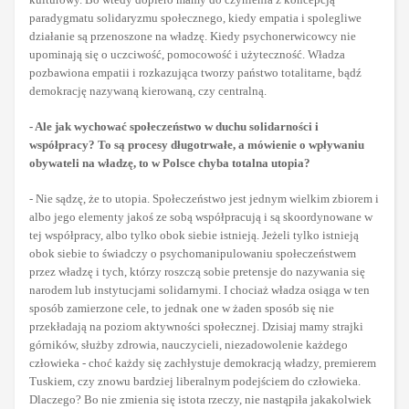
paradygmatu solidaryzmu społecznego, kiedy empatia i spolegliwe
działanie są przenoszone na władzę. Kiedy psychonerwicowcy nie
upominają się o uczciwość, pomocowość i użyteczność. Władza
pozbawiona empatii i rozkazująca tworzy państwo totalitarne, bądź
demokrację nazywaną kierowaną, czy centralną.
- Ale jak wychować społeczeństwo w duchu solidarności i
współpracy? To są procesy długotrwałe, a mówienie o wpływaniu
obywateli na władzę, to w Polsce chyba totalna utopia?
- Nie sądzę, że to utopia. Społeczeństwo jest jednym wielkim zbiorem i
albo jego elementy jakoś ze sobą współpracują i są skoordynowane w
tej współpracy, albo tylko obok siebie istnieją. Jeżeli tylko istnieją
obok siebie to świadczy o psychomanipulowaniu społeczeństwem
przez władzę i tych, którzy roszczą sobie pretensje do nazywania się
narodem lub instytucjami solidarnymi. I chociaż władza osiąga w ten
sposób zamierzone cele, to jednak one w żaden sposób się nie
przekładają na poziom aktywności społecznej. Dzisiaj mamy strajki
górników, służby zdrowia, nauczycieli, niezadowolenie każdego
człowieka - choć każdy się zachłystuje demokracją władzy, premierem
Tuskiem, czy znowu bardziej liberalnym podejściem do człowieka.
Dlaczego? Bo nie zmienia się istota rzeczy, nie nastąpiła jakakolwiek