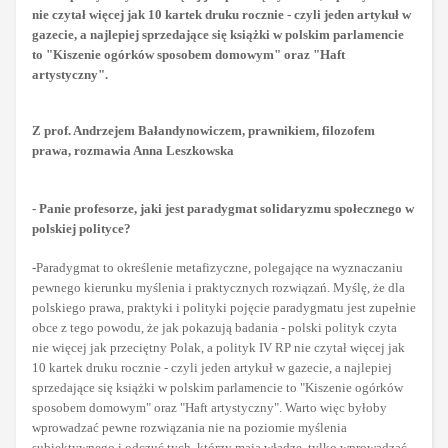
nie czytał więcej jak 10 kartek druku rocznie - czyli jeden artykuł w
gazecie, a najlepiej sprzedające się książki w polskim parlamencie
to "Kiszenie ogórków sposobem domowym" oraz "Haft
artystyczny".
Z prof. Andrzejem Bałandynowiczem, prawnikiem, filozofem
prawa, rozmawia Anna Leszkowska
- Panie profesorze, jaki jest paradygmat solidaryzmu społecznego w
polskiej polityce?
-Paradygmat to określenie metafizyczne, polegające na wyznaczaniu
pewnego kierunku myślenia i praktycznych rozwiązań. Myślę, że dla
polskiego prawa, praktyki i polityki pojęcie paradygmatu jest zupełnie
obce z tego powodu, że jak pokazują badania - polski polityk czyta
nie więcej jak przeciętny Polak, a polityk IV RP nie czytał więcej jak
10 kartek druku rocznie - czyli jeden artykuł w gazecie, a najlepiej
sprzedające się książki w polskim parlamencie to "Kiszenie ogórków
sposobem domowym" oraz "Haft artystyczny". Warto więc byłoby
wprowadzać pewne rozwiązania nie na poziomie myślenia
subiektywnego i odczuć tych, którzy mają władzę, tylko wprowadzać