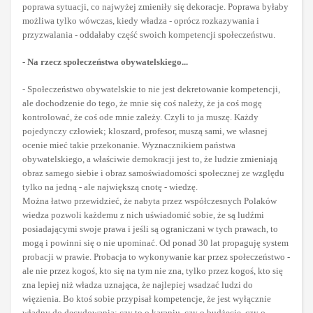
poprawa sytuacji, co najwyżej zmieniły się dekoracje. Poprawa byłaby
możliwa tylko wówczas, kiedy władza - oprócz rozkazywania i
przyzwalania - oddałaby część swoich kompetencji społeczeństwu.
- Na rzecz społeczeństwa obywatelskiego...
- Społeczeństwo obywatelskie to nie jest dekretowanie kompetencji,
ale dochodzenie do tego, że mnie się coś należy, że ja coś mogę
kontrolować, że coś ode mnie zależy. Czyli to ja muszę. Każdy
pojedynczy człowiek; kloszard, profesor, muszą sami, we własnej
ocenie mieć takie przekonanie. Wyznacznikiem państwa
obywatelskiego, a właściwie demokracji jest to, że ludzie zmieniają
obraz samego siebie i obraz samoświadomości społecznej ze względu
tylko na jedną - ale największą cnotę - wiedzę.
Można łatwo przewidzieć, że nabyta przez współczesnych Polaków
wiedza pozwoli każdemu z nich uświadomić sobie, że są ludźmi
posiadającymi swoje prawa i jeśli są ograniczani w tych prawach, to
mogą i powinni się o nie upominać. Od ponad 30 lat propaguję system
probacji w prawie. Probacja to wykonywanie kar przez społeczeństwo -
ale nie przez kogoś, kto się na tym nie zna, tylko przez kogoś, kto się
zna lepiej niż władza uznająca, że najlepiej wsadzać ludzi do
więzienia. Bo ktoś sobie przypisał kompetencje, że jest wyłącznie
władny do decydowania: czy to o karaniu, czy o budżecie, czy o