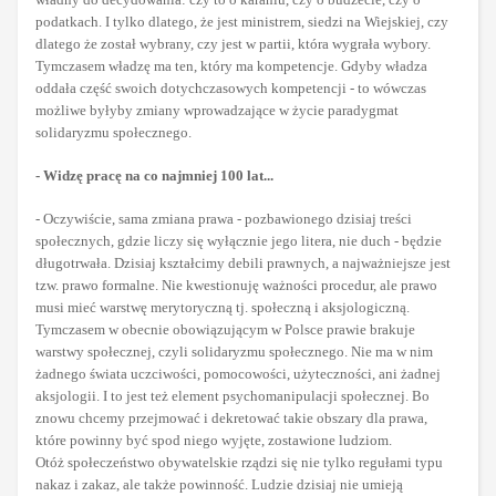
podatkach. I tylko dlatego, że jest ministrem, siedzi na Wiejskiej, czy
dlatego że został wybrany, czy jest w partii, która wygrała wybory.
Tymczasem władzę ma ten, który ma kompetencje. Gdyby władza
oddała część swoich dotychczasowych kompetencji - to wówczas
możliwe byłyby zmiany wprowadzające w życie paradygmat
solidaryzmu społecznego.
- Widzę pracę na co najmniej 100 lat...
- Oczywiście, sama zmiana prawa - pozbawionego dzisiaj treści
społecznych, gdzie liczy się wyłącznie jego litera, nie duch - będzie
długotrwała. Dzisiaj kształcimy debili prawnych, a najważniejsze jest
tzw. prawo formalne. Nie kwestionuję ważności procedur, ale prawo
musi mieć warstwę merytoryczną tj. społeczną i aksjologiczną.
Tymczasem w obecnie obowiązującym w Polsce prawie brakuje
warstwy społecznej, czyli solidaryzmu społecznego. Nie ma w nim
żadnego świata uczciwości, pomocowości, użyteczności, ani żadnej
aksjologii. I to jest też element psychomanipulacji społecznej. Bo
znowu chcemy przejmować i dekretować takie obszary dla prawa,
które powinny być spod niego wyjęte, zostawione ludziom.
Otóż społeczeństwo obywatelskie rządzi się nie tylko regułami typu
nakaz i zakaz, ale także powinność. Ludzie dzisiaj nie umieją