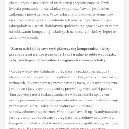
charakteryzuje niski stopień inteligencji i wysoki empatii. Czyli
kwestia porozumienia się władzy ze społeczeństwem jest bardzo
znikoma, a nawet zerowa. W związku z tym, budowanie elementów
łączności polegających na naturalnych procesach pozbawione jest
jakiegokolwiek sensu. Solidaryzm społeczny polegać powinien zatem
na oddawaniu kompetencji władczych na rzecz tych, którzy lepiej te
zadania wykonują.
- Zatem należałoby stworzyć płaszczyznę kompromisu między
psychopatami a empatycznymi? Jakoś trudno to sobie wyobrazić,
żeby psychopaci dobrowolnie rezygnowali ze swojej władzy.
- Cechą władzy jest działanie polegające na rozkazywaniu, gdyż
elementem władzy jest podporządkowanie. Tyle, że w tych zakazach,
rozkazach, nakazach proszę zwrócić uwagę na to, jak psychopatyczne
jest prawo i jacy psychopatyczni są przywódcy większości państw.
Tam decydują treści rozkazywania, ale władza określa np. pewne
normy powinnościowe. Czyli pozwala sobie na pewien wybór rodzaju
zachowania, który uzależnia od wolnej woli i pewnej
samoświadomości społecznej. W społeczeństwach np. skandynawskich
jest ogromny ruch społeczny, polegający na przejmowaniu pewnych
kompetencji władzy. Jest to ruch konsumencki, spółdzielczy, twórczy,
kulturowy. Bo wtedy dopiero mamy do czynienia z koncepcją