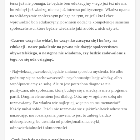
teraz już nie pomaga, że będzie bon edukacyjny - tego już też nie ma,
bo zdobył już władzę, nie ma już interesu politycznego. Władza oparta
na solidaryzmie społecznym polega na tym, że jeśli ktoś chce
wprowadzić bon edukacyjny, powinien oddać te kompetencje samemu
społeczeństwu, które będzie wiedziało jaki zrobić z nich użytek.
-Czarno wszystko widać, bo wszystko zaczyna się i kończy na
edukacji - nasze pokolenie na pewno nie dożyje społeczeństwa
obywatelskiego, a następne nie wiadomo, czy będzie zadowolone z
tego, co się uda osiągnąć.
- Najwiekszą przeszkodą będzie zmiana sposobu myślenia. Bo albo
godzimy się na zachowawczość i psychomanipulację władzy, albo
współpracujemy ze sobą. Ale tu jest potrzebna diagnoza nie
polityczna, ale społeczna, którą buduje się z wiedzy, a nie z programu
partii. Drugim elementem jest dialog. Otóż my w ogóle ze sobą nie
rozmawiamy. Bo władza wie najlepiej, więc po co ma rozmawiać?
Każdy mówi sobie. Jeżeli nie rozmawia się z jakimkolwiek adresatem
narzucając mu rozwiązania prawem, to jest to zabieg bardzo
niebezpieczny, bo uwalnia od profesjonalizmu, etyki,
odpowiedzialności i skuteczności.
-Czyli krok do państwa totalitarnego