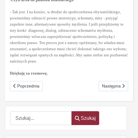
- Tak jest. I na koniec, w drodze do społeczeństwa obywatelskiego,
powinniśmy odrzucić pewne stereotypy, schematy, mity - przyjąć
zupełnie inne, alternatywne sposoby myślenia. I jeśli przejdziemy te
trzy kroki: diagnozę, dialog, odrzucenie schematów myślenia,
powinniśmy wówczas zaprojektować społeczeństwo, politykę i
określone prawo. Ten proces jest z natury opóźniany, bo władza musi
zrozumieć, a społeczeństwo musi chcieć dokonać takiego oto wyboru;
żądać rozwiązań opartych na mądrości. Aby samo siebie nie pozbawiać
należnych praw.
Dziękuję za rozmowę.
Poprzednia strona: Déja vu
Następna strona: 
Poprzednia
Następna
Szukaj
Szukaj