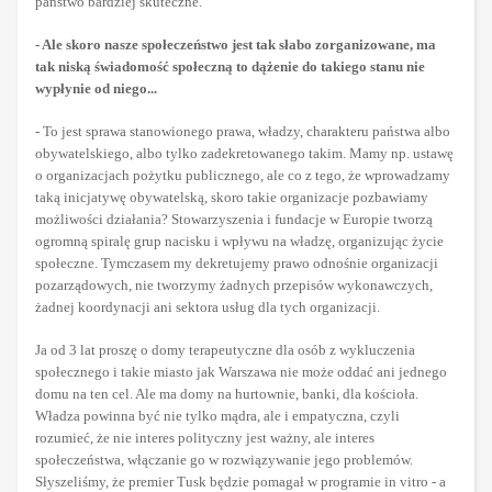
państwo bardziej skuteczne.
- Ale skoro nasze społeczeństwo jest tak słabo zorganizowane, ma
tak niską świadomość społeczną to dążenie do takiego stanu nie
wypłynie od niego...
- To jest sprawa stanowionego prawa, władzy, charakteru państwa albo
obywatelskiego, albo tylko zadekretowanego takim. Mamy np. ustawę
o organizacjach pożytku publicznego, ale co z tego, że wprowadzamy
taką inicjatywę obywatelską, skoro takie organizacje pozbawiamy
możliwości działania? Stowarzyszenia i fundacje w Europie tworzą
ogromną spiralę grup nacisku i wpływu na władzę, organizując życie
społeczne. Tymczasem my dekretujemy prawo odnośnie organizacji
pozarządowych, nie tworzymy żadnych przepisów wykonawczych,
żadnej koordynacji ani sektora usług dla tych organizacji.
Ja od 3 lat proszę o domy terapeutyczne dla osób z wykluczenia
społecznego i takie miasto jak Warszawa nie może oddać ani jednego
domu na ten cel. Ale ma domy na hurtownie, banki, dla kościoła.
Władza powinna być nie tylko mądra, ale i empatyczna, czyli
rozumieć, że nie interes polityczny jest ważny, ale interes
społeczeństwa, włączanie go w rozwiązywanie jego problemów.
Słyszeliśmy, że premier Tusk będzie pomagał w programie in vitro - a