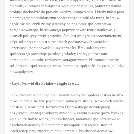
do polityki prawa i rozwiązania wynikające z nauki, ponieważ nauka
próbuje dochodzić do prawdy, wiedzy, kompetencji. I kiedy mówi pani
o paradygmacie solidaryzmu społecznego to zakłada rzecz, której w
ogóle nie ma, czyli że my jesteśmy na poziomie społeczeństwa
zorganizowanego, kierowanego poprzez pewne teorie naukowe, z
których politycy czerpią wiedzę. A to jest grubym nieporozumieniem,
gdyż solidaryzm to jest suma trzech podstawowych wartości:
uczciwości, pomocowości i użyteczności. Brak solidaryzmu
społecznego powoduje patologię władzy i sprzyja procesom
dezintegracji narodu: rozłamom, antagonizmom. Natomiast procesy
solidaryzmu społecznego tworzą harmonię, spójność, aktywizują ludzi
do współpracy.
- Czyli Norwid dla Polaków ciągle żywy...
- Tak, chociaż sobie tego nie uświadamiamy, bo społeczeństwo bardzo
łatwo poddaje się tzw. psychomanipulacji ze strony tworzących władze
państwa. Z teorii prof. Kazimierza Dąbrowskiego dezintegracji
pozytywnej, znanej i wykorzystywanej w całym świecie (poza Polską)
wynika, że ludzie władzy to psychopaci, natomiast społeczeństwo to
psychonerwicowcy. Elementem psychopatii jest wysoki stopień
inteligencji przy zupełnym braku empatii. Psychonerwicowców