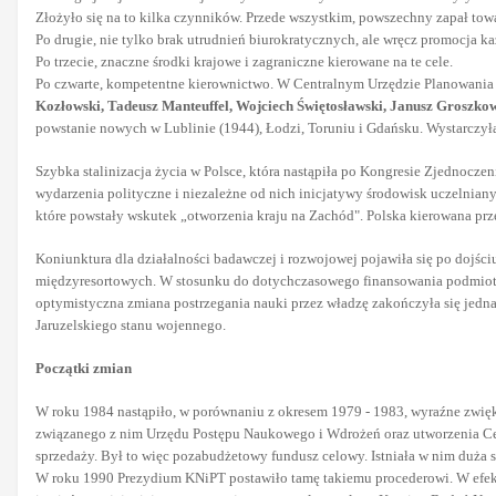
Złożyło się na to kilka czynników. Przede wszystkim, powszechny zapał tow
Po drugie, nie tylko brak utrudnień biurokratycznych, ale wręcz promocja k
Po trzecie, znaczne środki krajowe i zagraniczne kierowane na te cele.
Po czwarte, kompetentne kierownictwo. W Centralnym Urzędzie Planowania
Kozłowski, Tadeusz Manteuffel, Wojciech Świętosławski, Janusz Groszko
powstanie nowych w Lublinie (1944), Łodzi, Toruniu i Gdańsku. Wystarczyła 
Szybka stalinizacja życia w Polsce, która nastąpiła po Kongresie Zjednocz
wydarzenia polityczne i niezależne od nich inicjatywy środowisk uczelnian
które powstały wskutek „otworzenia kraju na Zachód". Polska kierowana pr
Koniunktura dla działalności badawczej i rozwojowej pojawiła się po dojśc
międzyresortowych. W stosunku do dotychczasowego finansowania podmiotowe
optymistyczna zmiana postrzegania nauki przez władzę zakończyła się jedna
Jaruzelskiego stanu wojennego.
Początki zmian
W roku 1984 nastąpiło, w porównaniu z okresem 1979 - 1983, wyraźne zwię
związanego z nim Urzędu Postępu Naukowego i Wdrożeń oraz utworzenia Ce
sprzedaży. Był to więc pozabudżetowy fundusz celowy. Istniała w nim duża
W roku 1990 Prezydium KNiPT postawiło tamę takiemu procederowi. W efekci