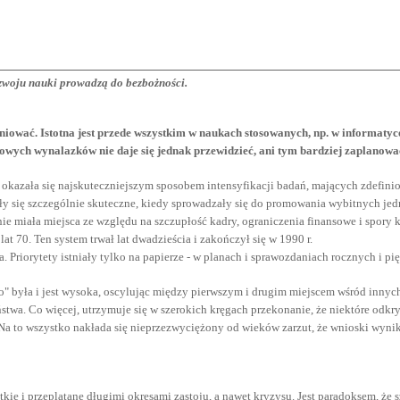
ozwoju nauki prowadzą do bezbożności.
finiować. Istotna jest przede wszystkim w naukach stosowanych, np. w informat
wych wynalazków nie daje się jednak przewidzieć, ani tym bardziej zaplanowa
y - okazała się najskuteczniejszym sposobem intensyfikacji badań, mających zdef
y się szczególnie skuteczne, kiedy sprowadzały się do promowania wybitnych jed
 nie miała miejsca ze względu na szczupłość kadry, ograniczenia finansowe i spor
70. Ten system trwał lat dwadzieścia i zakończył się w 1990 r.
 Priorytety istniały tylko na papierze - w planach i sprawozdaniach rocznych i pię
go" była i jest wysoka, oscylując między pierwszym i drugim miejscem wśród inny
ństwa. Co więcej, utrzymuje się w szerokich kręgach przekonanie, że niektóre odkr
 to wszystko nakłada się nieprzezwyciężony od wieków zarzut, że wnioski wynik
kie i przeplatane długimi okresami zastoju, a nawet kryzysu. Jest paradoksem, że 