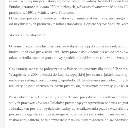
istnieć, a na jej miejsce ustawą sejmową został powołany Komitet Badań N
Fundacji stanowiła kwota 950 mld złotych, wówczas równowartość około 10
przejęło w 1991 r. Ministerstwo Finansów.
Od samego początku Fundacja miała w tym ministerstwie niebezpiecznego prz
od uzyskiwanych pieniędzy z lokat i transakcji. Dopiero wyrok Sądu Najwyższ
Wszystko po staremu?
Opisana przeze mnie historia wraz ze stałą tendencją do obniżania udziału
budżetu
państwa już w roku 1991 były prawie dwukrotnie niższe od środków,
odzwierciedla również procentowy spadek nakładów na te cele w budżecie p
Czy istnieje szansa na polepszenie w Polsce koniunktury dla nauki? Twierd
Wstąpienie w 2004 r. Polski do Unii Europejskiej jest szansą, jakiej nasz kr
realizację zadań, które uczynią gospodarkę UE konkurencyjną wobec innych 
rezultaty na polu różnych dziedzin przemysłu, medycyny, poprawy jakości ś
Nasza obecność w UE to nie tylko możliwość pozyskiwania środków finans
stałych pracowników oraz Polaków, prowadzących uprzednio badania za gran
Jednakże ten postulat wydaje się trudny do zrealizowania przede wszystkim
porzucenia egalitaryzmu płacowego w uczelniach i instytutach państwowyc
zaskoczony faktem, że ta oczywistość z takim trudem dociera do świadomości 