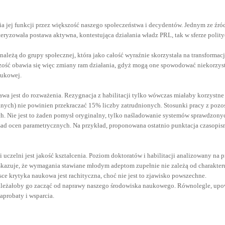
jej funkcji przez większość naszego społeczeństwa i decydentów. Jednym ze źródeł t
ryzowała postawa aktywna, kontestująca działania władz PRL, tak w sferze politycz
ależą do grupy społecznej, która jako całość wyraźnie skorzystała na transformacj
ść obawia się więc zmiany ram działania, gdyż mogą one spowodować niekorzystne
aukowej.
wa jest do rozważenia. Rezygnacja z habilitacji tylko wówczas miałaby korzystne
ch) nie powinien przekraczać 15% liczby zatrudnionych. Stosunki pracy z pozostał
. Nie jest to żaden pomysł oryginalny, tylko naśladowanie systemów sprawdzonyc
ad ocen parametrycznych. Na przykład, proponowana ostatnio punktacja czasopis
zelni jest jakość kształcenia. Poziom doktoratów i habilitacji analizowany na 
azuje, że wymagania stawiane młodym adeptom zupełnie nie zależą od charakteru 
ce krytyka naukowa jest rachityczna, choć nie jest to zjawisko powszechne.
 należałoby go zacząć od naprawy naszego środowiska naukowego. Równolegle, up
aprobaty i wsparcia.