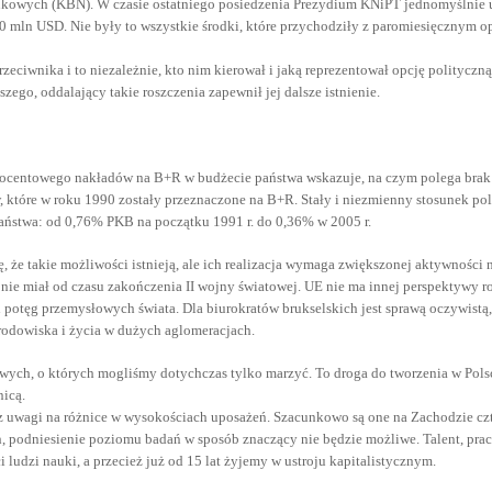
aukowych (KBN). W czasie ostatniego posiedzenia Prezydium KNiPT jednomyślnie u
0 mln USD. Nie były to wszystkie środki, które przychodziły z paromiesięcznym
eciwnika i to niezależnie, kto nim kierował i jaką reprezentował opcję politycz
ego, oddalający takie roszczenia zapewnił jej dalsze istnienie.
 procentowego nakładów na B+R w budżecie państwa wskazuje, na czym polega brak
 które w roku 1990 zostały przeznaczone na B+R. Stały i niezmienny stosunek po
aństwa: od 0,76% PKB na początku 1991 r. do 0,36% w 2005 r.
zę, że takie możliwości istnieją, ale ich realizacja wymaga zwiększonej aktywnoś
aj nie miał od czasu zakończenia II wojny światowej. UE nie ma innej perspektywy r
potęg przemysłowych świata. Dla biurokratów brukselskich jest sprawą oczywistą
rodowiska i życia w dużych aglomeracjach.
owych, o których mogliśmy dotychczas tylko marzyć. To droga do tworzenia w P
icą.
 z uwagi na różnice w wysokościach uposażeń. Szacunkowo są one na Zachodzie czt
h, podniesienie
poziomu badań w sposób znaczący nie będzie możliwe. Talent, pra
ludzi nauki, a przecież już od 15 lat żyjemy w ustroju kapitalistycznym.