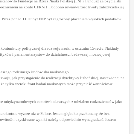
stanowiło Fundację na Rzecz Nauki Polskiej (FNP). Fundusz założycielski
 opóźnieniem na konto CFRNiT. Podobno równowartość kwoty założycielskiej
ną. Przez ponad 11 lat byt FNP był zagrożony płaceniem wysokich podatków
 koniunktury politycznej dla rozwoju nauki w ostatnim 15-leciu. Nakłady
lityków i parlamentarzystów do działalności badawczej i rozwojowej
ci naszego rodzimego środowiska naukowego.
ozwoju, jak przystąpienie do realizacji dyrektywy lizbońskiej, nastawionej na
, że tylko szeroki front badań naukowych może przynieść wartościowe
olsce międzynarodowych centrów badawczych z udziałem cudzoziemców jako
erokrotnie wyższe niż w Polsce. Jestem głęboko przekonany, że bez
cowitość i uzyskiwane wyniki należy odpowiednio wynagradzać. Jestem