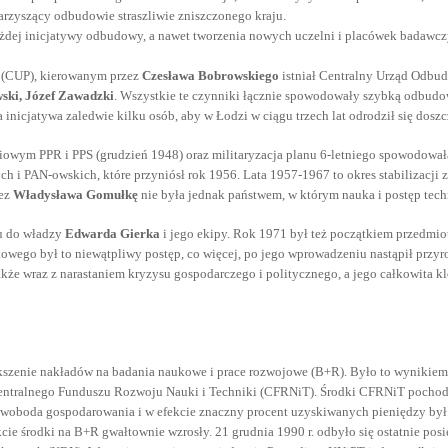
arzyszący odbudowie straszliwie zniszczonego kraju.
ażdej inicjatywy odbudowy, a nawet tworzenia nowych uczelni i placówek badawczy
 (CUP), kierowanym przez
Czesława Bobrowskiego
istniał Centralny Urząd Odbud
wski, Józef Zawadzki
. Wszystkie te czynniki łącznie spowodowały szybką odbudo
inicjatywa zaledwie kilku osób, aby w Łodzi w ciągu trzech lat odrodził się dosz
eniowym PPR i PPS (grudzień 1948) oraz militaryzacja planu 6-letniego spowodowa
ych i PAN-owskich, które przyniósł rok 1956. Lata 1957-1967 to okres stabilizac
zez
Władysława Gomułkę
nie była jednak państwem, w którym nauka i postęp tec
iu do władzy
Edwarda Gierka
i jego ekipy. Rok 1971 był też początkiem przedm
go był to niewątpliwy postęp, co więcej, po jego wprowadzeniu nastąpił przyro
kże wraz z narastaniem kryzysu gospodarczego i politycznego, a jego całkowita k
kszenie nakładów na badania naukowe i prace rozwojowe (B+R). Było to wynikiem
ntralnego Funduszu Rozwoju Nauki i Techniki (CFRNiT). Środki CFRNiT pochodzi
 swoboda gospodarowania i w efekcie znaczny procent uzyskiwanych pieniędzy był
e środki na B+R gwałtownie wzrosły. 21 grudnia 1990 r. odbyło się ostatnie posi