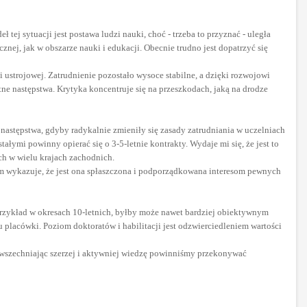
ej sytuacji jest postawa ludzi nauki, choć - trzeba to przyznać - uległa
nej, jak w obszarze nauki i edukacji. Obecnie trudno jest dopatrzyć się
i ustrojowej. Zatrudnienie pozostało wysoce stabilne, a dzięki rozwojowi
 następstwa. Krytyka koncentruje się na przeszkodach, jaką na drodze
 następstwa, gdyby radykalnie zmieniły się zasady zatrudniania w uczelniach
ymi powinny opierać się o 3-5-letnie kontrakty. Wydaje mi się, że jest to
h w wielu krajach zachodnich.
m wykazuje, że jest ona spłaszczona i podporządkowana interesom pewnych
przykład w okresach 10-letnich, byłby może nawet bardziej obiektywnym
placówki. Poziom doktoratów i habilitacji jest odzwierciedleniem wartości
owszechniając szerzej i aktywniej wiedzę powinniśmy przekonywać