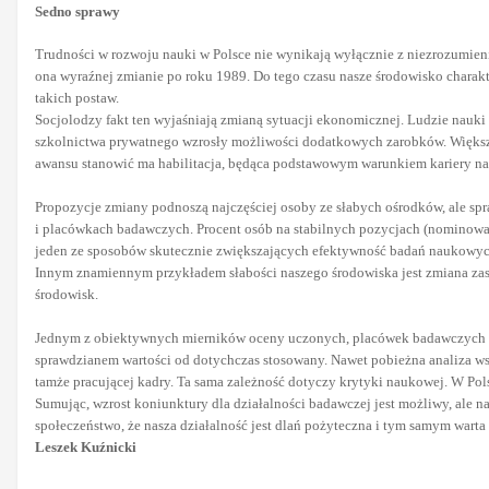
Sedno sprawy
Trudności w rozwoju nauki w Polsce nie wynikają wyłącznie z niezrozumienia 
ona wyraźnej zmianie po roku 1989. Do tego czasu nasze środowisko charakte
takich postaw.
Socjolodzy fakt ten wyjaśniają zmianą sytuacji ekonomicznej. Ludzie nauki n
szkolnictwa prywatnego wzrosły możliwości dodatkowych zarobków. Większo
awansu stanowić ma habilitacja, będąca podstawowym warunkiem kariery n
Propozycje zmiany podnoszą najczęściej osoby ze słabych ośrodków, ale spra
i placówkach badawczych. Procent osób na stabilnych pozycjach (nominowany
jeden ze sposobów skutecznie zwiększających efektywność badań naukowych
Innym znamiennym przykładem słabości naszego środowiska jest zmiana zas
środowisk.
Jednym z obiektywnych mierników oceny uczonych, placówek badawczych i uc
sprawdzianem wartości od dotychczas stosowany. Nawet pobieżna analiza wsk
tamże pracującej kadry. Ta sama zależność dotyczy krytyki naukowej. W Pols
Sumując, wzrost koniunktury dla działalności badawczej jest możliwy, ale
społeczeństwo, że nasza działalność jest dlań pożyteczna i tym samym warta 
Leszek Kuźnicki