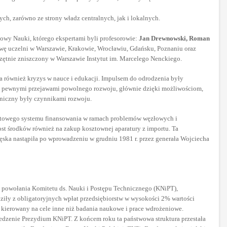
ch, zarówno ze strony władz centralnych, jak i lokalnych.
owy Nauki, którego ekspertami byli profesorowie:
Jan Drewnowski, Roman
wę uczelni w Warszawie, Krakowie, Wrocławiu, Gdańsku, Poznaniu oraz
czętnie zniszczony w Warszawie Instytut im. Marcelego Nenckiego.
ła również kryzys w nauce i edukacji. Impulsem do odrodzenia były
ji z pewnymi przejawami powolnego rozwoju, głównie dzięki możliwościom,
hniczny były czynnikami rozwoju.
iotowego systemu finansowania w ramach problemów węzłowych i
st środków również na zakup kosztownej aparatury z importu. Ta
lęska nastąpiła po wprowadzeniu w grudniu 1981 r. przez generała Wojciecha
 powołania Komitetu ds. Nauki i Postępu Technicznego (KNiPT),
ły z obligatoryjnych wpłat przedsiębiorstw w wysokości 2% wartości
 kierowany na cele inne niż badania naukowe i prace wdrożeniowe.
edzenie Prezydium KNiPT. Z końcem roku ta państwowa struktura przestała