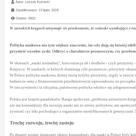
Szczegóły
Autor:
Leszek Kuźnicki
Opublikowano: 13 lipiec 2018
Odsłon: 5802
W szerokich kręgach utrzymuje sie przekonanie, że wnioski wynikające z r
Polityka naukowa ma tym większe znaczenie, im cele dają się łatwiej zde
przynieść wysokie zyski. Odkryć o charakterze poznawczym, czy przełomo
W okresach „nauki normalnej", koncentracja sił i środków - czyli priorytet
Księżycu. W naukach, w których dominują cele poznawcze, priorytety okazał
W Polsce polityka naukowa, której istotą byłyby priorytety, nigdy w istocie
badawcze wraz z finansowaniem przedmiotowym wprowadzono na początku lat 
W rzeczywistości ta oficjalna, państwowa polityka wkrótce się zdegenerowała.
Polska jest krajem paradoksów. Ranga społeczna „profesora uniwersyteckie
nie ma koniunktury dla rozwoju nauki ani ze strony polityków, ani społecze
żywność czy leki pochodzące z organizmów modyfikowanych genetycznie. Na
Trochę rozwoju, trochę zastoju
Po drugiej wojnie światowej okresy koniunktury dla nauki w Polsce były krót