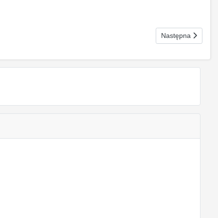
Następna strona: 
Następna