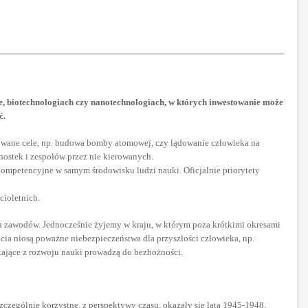
yce, biotechnologiach czy nanotechnologiach, w których inwestowanie może
ć.
iniowane cele, np. budowa bomby atomowej, czy lądowanie człowieka na
nostek i zespołów przez nie kierowanych.
y kompetencyjne w samym środowisku ludzi nauki. Oficjalnie priorytety
cioletnich.
ch zawodów. Jednocześnie żyjemy w kraju, w którym poza krótkimi okresami
ycia niosą poważne niebezpieczeństwa dla przyszłości człowieka, np.
ające z rozwoju nauki prowadzą do bezbożności.
szczególnie korzystne, z perspektywy czasu, okazały się lata 1945-1948.