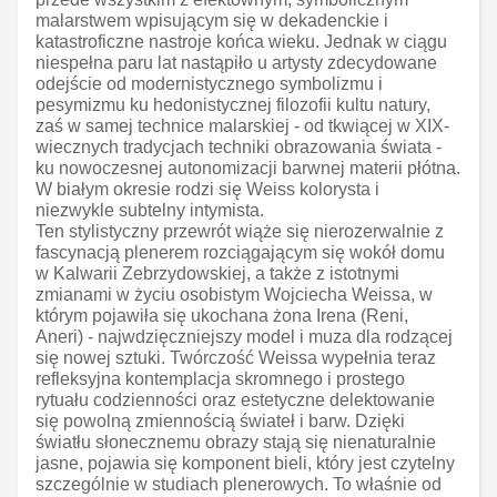
malarstwem wpisującym się w dekadenckie i
katastroficzne nastroje końca wieku. Jednak w ciągu
niespełna paru lat nastąpiło u artysty zdecydowane
odejście od modernistycznego symbolizmu i
pesymizmu ku hedonistycznej filozofii kultu natury,
zaś w samej technice malarskiej - od tkwiącej w XIX-
wiecznych tradycjach techniki obrazowania świata -
ku nowoczesnej autonomizacji barwnej materii płótna.
W białym okresie rodzi się Weiss kolorysta i
niezwykle subtelny intymista.
Ten stylistyczny przewrót wiąże się nierozerwalnie z
fascynacją plenerem rozciągającym się wokół domu
w Kalwarii Zebrzydowskiej, a także z istotnymi
zmianami w życiu osobistym Wojciecha Weissa, w
którym pojawiła się ukochana żona Irena (Reni,
Aneri) - najwdzięczniejszy model i muza dla rodzącej
się nowej sztuki. Twórczość Weissa wypełnia teraz
refleksyjna kontemplacja skromnego i prostego
rytuału codzienności oraz estetyczne delektowanie
się powolną zmiennością świateł i barw. Dzięki
światłu słonecznemu obrazy stają się nienaturalnie
jasne, pojawia się komponent bieli, który jest czytelny
szczególnie w studiach plenerowych. To właśnie od