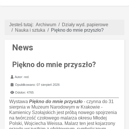
Jesteś tutaj:
Archiwum
Działy wyd. papierowe
Nauka i sztuka
Piękno do mnie przyszło?
News
Piękno do mnie przyszło?
Szczegóły
Autor:
red.
Opublikowano: 07 sierpień 2026
Odsłon: 4765
Wystawa
Piękno do mnie przyszło
- czynna do 31
sierpnia w Muzeum Narodowym w Krakowie -
Kamienicy Szołajskich jest próbą nowego spojrzenia
na twórczość czołowego malarza okresu Młodej
Polski, Wojciecha Weissa. Malarz ten jest kojarzony
przede wszystkim z efektownym, symbolicznym