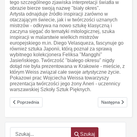
tego szczególnego zjawiska interpretacji światła w
obrazie bierze swoją nazwę "biały okres".
Artysta odnajduje źródło inspiracji zarówno w
otaczającym świecie, jak i w twórczości uznanych
mistrzów - odkrywa na nowo sztukę klasyczną i
zaczyna sięgać do tematyki mitologicznej, szuka
inspiracji w malarstwie wielkich mistrzów
europejskiego m.in. Diego Velasqueza, fascynuje go
również sztuka Japonii, którą poznał za sprawą
wybitnego kolekcjonera Feliksa "Mangghi"
Jasieńskiego. Twórczość "białego okresu" nigdy
dotąd nie była prezentowana w Krakowie - mieście, z
którym Weiss związał całe swoje artystyczne życie.
Pokazowi prac Wojciecha Weissa towarzyszy
prezentacja twórczości jego żony Aneri - uczennicy
warszawskiej Szkoły Sztuk Pięknych.
Poprzednia strona: Plakat w służbie ludzkości
Następna strona: I
Poprzednia
Następna
Szukaj
Szukaj