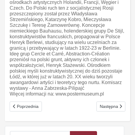
ośrodkach artystycznych Holandii, Francji, Węgier i
Czech. Do Polski ruch ten z socjalistycznej Rosji
przeszczepiony został przez Władysława
Strzemińskiego, Katarzynę Kobro, Mieczysława
Szczukę i Teresę Żarnowerównę. Koncepcje
niemieckiego Bauhausu, holenderskiej grupy De Stijl,
konstruktywistów francuskich, propagował w Polsce
Henryk Berlewi, studiujący na wielu uczelniach za
granicą i przebywający w latach 1922-23 w Berlinie.
Ideę grup Cercle et Carré, Abstraction-Création
przeniósł na polski grunt, aktywny ich członek i
współzałożyciel, Henryk Stażewski. Ośrodkiem
polskiej myśli konstruktywistycznej do dziś pozostaje
Łódź, w której już w latach 20. XX wieku tworzyli
awangardowi artyści i teoretycy tego nurtu. Komisarz
wystawy - Anna Zabrzeska-Pilipajć
Więcej informacji na: www.postermuseum.pl
Poprzednia strona: Idź i patrz
Następna strona: K
Poprzednia
Następna
Szukaj