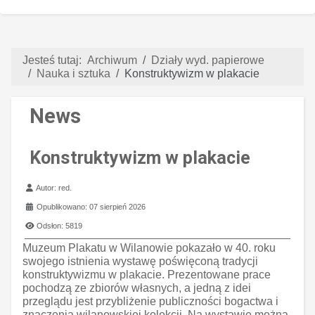
Jesteś tutaj:
Archiwum
Działy wyd. papierowe
Nauka i sztuka
Konstruktywizm w plakacie
News
Konstruktywizm w plakacie
Szczegóły
Autor:
red.
Opublikowano: 07 sierpień 2026
Odsłon: 5819
Muzeum Plakatu w Wilanowie pokazało w 40. roku
swojego istnienia wystawę poświęconą tradycji
konstruktywizmu w plakacie. Prezentowane prace
pochodzą ze zbiorów własnych, a jedną z idei
przeglądu jest przybliżenie publiczności bogactwa i
znaczenia wilanowskiej kolekcji. Na wystawie można