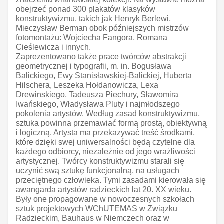
obejrzeć ponad 300 plakatów klasyków
konstruktywizmu, takich jak Henryk Berlewi,
Mieczysław Berman obok późniejszych mistrzów
fotomontażu: Wojciecha Fangora, Romana
Cieślewicza i innych.
Zaprezentowano także prace twórców abstrakcji
geometrycznej i typografii, m. in. Bogusława
Balickiego, Ewy Stanisławskiej-Balickiej, Huberta
Hilschera, Leszeka Hołdanowicza, Lexa
Drewinskiego, Tadeusza Piechury, Sławomira
Iwańskiego, Władysława Pluty i najmłodszego
pokolenia artystów. Według zasad konstruktywizmu,
sztuka powinna przemawiać formą prostą, obiektywną
i logiczną. Artysta ma przekazywać treść środkami,
które dzięki swej uniwersalności będą czytelne dla
każdego odbiorcy, niezależnie od jego wrażliwości
artystycznej. Twórcy konstruktywizmu starali się
uczynić swą sztukę funkcjonalną, na usługach
przeciętnego człowieka. Tymi zasadami kierowała się
awangarda artystów radzieckich lat 20. XX wieku.
Były one propagowane w nowoczesnych szkołach
sztuk projektowych WChUTEMAS w Związku
Radzieckim, Bauhaus w Niemczech oraz w