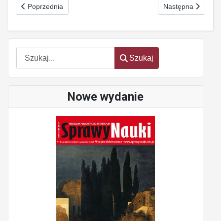
Poprzednia strona: Obrazy muzyki
Następna strona: 
Poprzednia
Następna
Szukaj
Szukaj
Nowe wydanie