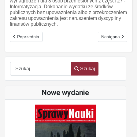
wynagrodzeń dla 8 osób przeniesionych z części 27 -
Informatyzacja. Dokonanie wydatku ze środków
publicznych bez upoważnienia albo z przekroczeniem
zakresu upoważnienia jest naruszeniem dyscypliny
finansów publicznych.
Poprzednia strona: Zagadkowe rezerwy
Następna strona: 
Poprzednia
Następna
Szukaj
Szukaj
Nowe wydanie