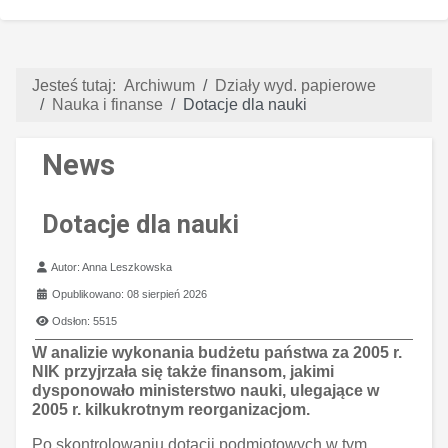
Jesteś tutaj:
Archiwum
Działy wyd. papierowe
Nauka i finanse
Dotacje dla nauki
News
Dotacje dla nauki
Szczegóły
Autor:
Anna Leszkowska
Opublikowano: 08 sierpień 2026
Odsłon: 5515
W analizie wykonania budżetu państwa za 2005 r.
NIK przyjrzała się także finansom, jakimi
dysponowało ministerstwo nauki, ulegające w
2005 r. kilkukrotnym reorganizacjom.
Po skontrolowaniu dotacji podmiotowych w tym