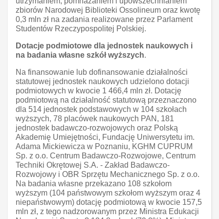
utrzymaniem, pomnażaniem i upowszechnianiem
zbiorów Narodowej Biblioteki Ossolineum oraz kwotę
0,3 mln zł na zadania realizowane przez Parlament
Studentów Rzeczypospolitej Polskiej.
Dotacje podmiotowe dla jednostek naukowych i
na badania własne szkół wyższych
.
Na finansowanie lub dofinansowanie działalności
statutowej jednostek naukowych udzielono dotacji
podmiotowych w kwocie 1 466,4 mln zł. Dotację
podmiotową na działalność statutową przeznaczono
dla 514 jednostek podstawowych w 104 szkołach
wyższych, 78 placówek naukowych PAN, 181
jednostek badawczo-rozwojowych oraz Polską
Akademię Umiejętności, Fundację Uniwersytetu im.
Adama Mickiewicza w Poznaniu, KGHM CUPRUM
Sp. z o.o. Centrum Badawczo-Rozwojowe, Centrum
Techniki Okrętowej S.A. - Zakład Badawczo-
Rozwojowy i OBR Sprzętu Mechanicznego Sp. z o.o.
Na badania własne przekazano 108 szkołom
wyższym (104 państwowym szkołom wyższym oraz 4
niepaństwowym) dotację podmiotową w kwocie 157,5
mln zł, z tego nadzorowanym przez Ministra Edukacji