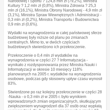
Narodowej i Sportu ? 124,8 mln zł (79,2%), Ministra
Kultury ? 1,2 mln zł (0,8%), Ministra Zdrowia ? 25,3
mln zł (16,1%), Ministra Obrony Narodowej - 4,9 mln zł
(3,1%), Ministra Spraw Wewnętrznych i Administracji -
0,3 mln zł (0,2%), Ministra Transportu i Budownictwa
0,9 mln zł (0,6%).
Wydatki na wynagrodzenia w całej państwowej sferze
budżetowej były niższe od planu po zmianach
centralnych. Mimo to, w dwóch częściach
budżetowych stwierdzono ich przekroczenie.
Przekroczenie o 0,4 mln zł wydatków na
wynagrodzenia w części 27 ? Informatyzacja -
wynikało z rozdysponowania przez Ministra Nauki i
Informatyzacji w okresie 10 miesięcy 118%
planowanych na 2005 r. wydatków na wynagrodzenia
osobowe, podczas gdy stosowny upływ czasu wynosił
83%.
Stwierdzone po raz kolejny przekroczenie w części 28
-Nauka - o 0,3 mln zł w 2005 r. było wynikiem
wprowadzonych zmian organizacyjnych, skutkującym
zwiększeniem wynagrodzeń dla 37 osób oraz wypłatą