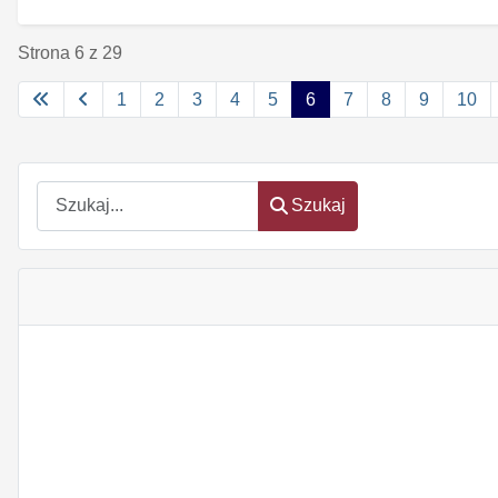
Strona 6 z 29
1
2
3
4
5
6
7
8
9
10
Szukaj
Szukaj