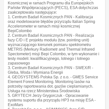
Kosmicznej w ramach Programu dla Europejskich
Państw Współpracujących (PECS), ESA dotychczas
zaakceptowała następujące:
1. Centrum Badań Kosmicznych PAN - Kalibracja
oraz modelowanie błędów przyrządu Italian Spring
Accelerometer w ramach misji kosmicznej
BepiColombo
2. Centrum Badań Kosmicznych PAN - Realizacja
fazy C/D i E projektu modułu (tzw. pointing unit)
wyznaczającego kierunek pomiaru spektrometru
METRIS (Merkury Radiometr and Thermal Infrared
Spectometer) misji Bepi Colombo, w tym wykonanie i
testy modeli: kwalifikacyjnego, lotnego i lotnego
zapasowego
3. Centrum Badań Kosmicznych PAN - SWEX/R -
Gleba, Woda i Wymiana Energii
4. GEOSYSTEMS Polska Sp. z o.o. - GMES Service
Element Forest Monitoring. Monitoring lasów na
potrzeby raportowania dot. gazów cieplarnianych.
Usługa na rzecz Ministerstwa Środowiska
5. GRYTECH Jerzy Grygorczuk - Opracowanie
systemu suportu dla przyrządu HP3 na misję ESA -
ExoMars