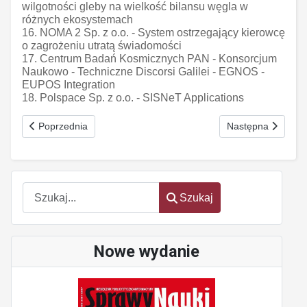
wilgotności gleby na wielkość bilansu węgla w
różnych ekosystemach
16. NOMA 2 Sp. z o.o. - System ostrzegający kierowcę
o zagrożeniu utratą świadomości
17. Centrum Badań Kosmicznych PAN - Konsorcjum
Naukowo - Techniczne Discorsi Galilei - EGNOS -
EUPOS Integration
18. Polspace Sp. z o.o. - SISNeT Applications
Poprzednia strona: Bałtyckie Centrum Biotechnologii i Diagnosty
Następna strona: 
Poprzednia
Następna
Szukaj
Szukaj
Nowe wydanie