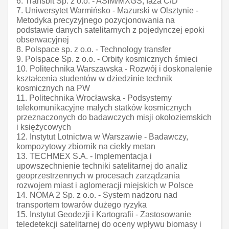
6. Transbit Sp. z o.o. - ASIM/MXGS, faza C/D
7. Uniwersytet Warmińsko - Mazurski w Olsztynie -
Metodyka precyzyjnego pozycjonowania na
podstawie danych satelitarnych z pojedynczej epoki
obserwacyjnej
8. Polspace sp. z o.o. - Technology transfer
9. Polspace Sp. z o.o. - Orbity kosmicznych śmieci
10. Politechnika Warszawska - Rozwój i doskonalenie
kształcenia studentów w dziedzinie technik
kosmicznych na PW
11. Politechnika Wrocławska - Podsystemy
telekomunikacyjne małych statków kosmicznych
przeznaczonych do badawczych misji okołoziemskich
i księżycowych
12. Instytut Lotnictwa w Warszawie - Badawczy,
kompozytowy zbiornik na ciekły metan
13. TECHMEX S.A. - Implementacja i
upowszechnienie techniki satelitarnej do analiz
geoprzestrzennych w procesach zarządzania
rozwojem miast i aglomeracji miejskich w Polsce
14. NOMA 2 Sp. z o.o. - System nadzoru nad
transportem towarów dużego ryzyka
15. Instytut Geodezji i Kartografii - Zastosowanie
teledetekcji satelitarnej do oceny wpływu biomasy i