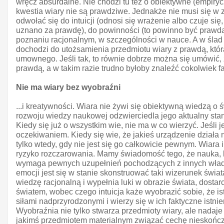
wręcz absurdalne. Nie chodzi tu też o obiektywne (empiry
kwestia wiary nie są prawdziwe. Jednakże nie musi się w 
odwołać się do intuicji (odnosi się wrażenie albo czuje się,
uznano za prawdę), do powinności (to powinno być prawdą) 
poznaniu racjonalnym, w szczególności w nauce. A w ślad 
dochodzi do utożsamienia przedmiotu wiary z prawdą, która
umownego. Jeśli tak, to równie dobrze można się umówić,
prawdą, a w takim razie trudno byłoby znaleźć cokolwiek 
Nie ma wiary bez wyobraźni
...i kreatywności. Wiara nie żywi się obiektywną wiedzą o 
rozwoju wiedzy naukowej odzwierciedla jego aktualny stan
Kiedy się już o wszystkim wie, nie ma w co wierzyć. Jeśli
oczekiwaniem. Kiedy się wie, że jakieś urządzenie działa
tylko wtedy, gdy nie jest się go całkowicie pewnym. Wiara
ryzyko rozczarowania. Mamy świadomość tego, że nauka, kt
wymaga pewnych uzupełnień pochodzących z innych władz p
emocji jest się w stanie skonstruować taki wizerunek świat
wiedzę racjonalną i wypełnia luki w obrazie świata, dosta
światem, wobec czego intuicja każe wyobrazić sobie, że is
siłami nadprzyrodzonymi i wierzy się w ich faktyczne istnie
Wyobraźnia nie tylko stwarza przedmioty wiary, ale nadaje
jakimś przedmiotem materialnym związać cechę nieskończo