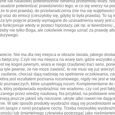
czne lub naukowe) potwierdzenie istnienia przedmiotu wiary. Ni
zasadzie potwierdzać prawdziwości tego, w co się wierzy na p
 że to jest prawda), do przeświadczenia (nie ma się wątpliwości c
oraz do emocji (cieszyłoby się, gdyby to była prawda). To są in
za tym pojęcie prawdy wymagane do uzasadnienia wiary jest ca
 funkcjonuje wtedy w postaci hipostazy, jak np. w twierdzeniu 
 żeby nie tylko Boga, ale cokolwiek innego uznać za prawdę 
fałszywego.
świecie. Nie ma dla niej miejsca w obrazie świata, jakiego dost
 faktyczny. Czyli nie ma miejsca na wiarę tam, gdzie wszystk
 jest się kogoś pewnym, wiara w niego (zaufanie) traci sens, 
 na tyle pewnie, że nie może zawieść, to nie musi się już wie
 i zaufanie, chociaż dają nadzieję na spełnienie oczekiwania, z
óra jest rezultatem poznania rozumowego, nigdy nie jest w sta
oznawczych, które uzupełniają rozum. Komplementarne do rozu
a, który podpowiada wyobraźnia: nie wiadomo, czy coś jest fakty
rczanego przez wiedzę naukową. Na przykład, na podstawie wied
tnieją jeszcze jakieś siły nieznane, ukryte albo nawet nie daj
nie. W taki sposób produkty wyobraźni stają się przedmiotami wi
 im (wiąże z nimi) pożądane cechy. Trzeba niezwykłej wyobraźn
ności lub śmiertelnego człowieka postrzegać jako nieśmierte