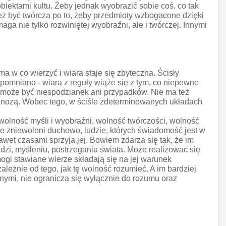
biektami kultu. Żeby jednak wyobrazić sobie coś, co tak
ż być twórcza po to, żeby przedmioty wzbogacone dzięki
 nie tylko rozwiniętej wyobraźni, ale i twórczej. Innymi
 w co wierzyć i wiara staje się zbyteczna. Ścisły
spomniano - wiara z reguły wiąże się z tym, co niepewne
 może być niespodzianek ani przypadków. Nie ma też
gnozą. Wobec tego, w ściśle zdeterminowanych układach
olność myśli i wyobraźni, wolność twórczości, wolność
e zniewoleni duchowo, ludzie, których świadomość jest w
wet czasami sprzyja jej. Bowiem zdarza się tak, że im
i, myśleniu, postrzeganiu świata. Może realizować się
mogi stawiane wierze składają się na jej warunek
ależnie od tego, jak tę wolność rozumieć. A im bardziej
znymi, nie ogranicza się wyłącznie do rozumu oraz