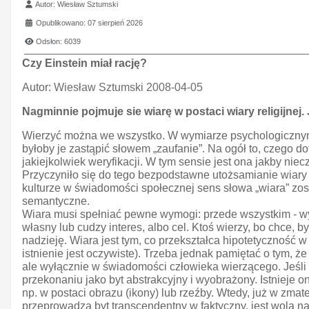
Szczegóły
Autor:
Wiesław Sztumski
Opublikowano: 07 sierpień 2026
Odsłon: 6039
Czy Einstein miał rację?
Autor:
Wiesław Sztumski 2008-04-05
Nagminnie pojmuje sie wiarę w postaci wiary religijnej.
Wierzyć można we wszystko. W wymiarze psychologicznym 
byłoby je zastąpić słowem „zaufanie”. Na ogół to, czego 
jakiejkolwiek weryfikacji. W tym sensie jest ona jakby nie
Przyczyniło się do tego bezpodstawne utożsamianie wiary w
kulturze w świadomości społecznej sens słowa „wiara” zos
semantyczne.
Wiara musi spełniać pewne wymogi: przede wszystkim - wym
własny lub cudzy interes, albo cel. Ktoś wierzy, bo chce, by 
nadzieję. Wiara jest tym, co przekształca hipotetyczność w
istnienie jest oczywiste). Trzeba jednak pamiętać o tym, że
ale wyłącznie w świadomości człowieka wierzącego. Jeśli kto
przekonaniu jako byt abstrakcyjny i wyobrażony. Istnieje 
np. w postaci obrazu (ikony) lub rzeźby. Wtedy, już w zmat
przeprowadza byt transcendentny w faktyczny, jest wola na