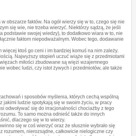
w obszarze faktów. Na ogół wierzy się w to, czego się nie
zym się wie, nie trzeba wierzyć. Niektórzy sądzą, że jeśli
a podstawie swojej wiedzy), to dodatkowo wiara w to, nie
wyłącznie faktom niepodważalnym. Wobec tego, dodawanie
więcej ktoś go ceni i im bardziej komuś na nim zależy.
miłością. Najwyższy stopień uczuć wiąże się z przedmiotami
. Na więzach miłości zbudowane są więzi wzajemnego
 wobec ludzi, czy istot żywych i przedmiotów, ale także
, zachowań i sposobów myślenia, których cechą wspólną
 jakimi ludzie spotykają się w swoim życiu, w pracy
i odwoływać się do irracjonalności chociażby z tego
i rozumu. To samo można odnieść także do innych
śnić, dlaczego się w to wierzy.
inno się w coś wierzyć oraz że słusznie wybrało się
 z rozumem, nierozsądne, całkowicie nielogiczne czy