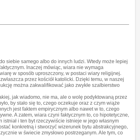
 siebie samego albo do innych ludzi. Wtedy może lepiej
e faktycznym. Inaczej mówiąc, wiara nie wymaga
wiarę w sposób uproszczony, w postaci wiary religijnej.
właszcza przez kościół katolicki. Dzięki temu, w naszej
dukcję można zakwalifikować jako zwykłe szalbierstwo
akiej, jak wiadomo, nie ma, ale o wolę podyktowaną przez
y było, by stało się to, czego oczekuje oraz z czym wiąże
 innych jest faktem empirycznym albo nawet w to, czego
tywne. A zatem, wiara czyni faktycznym to, co hipotetyczne,
 istniał i ten byt rzeczywiście istnieje w jego własnym
ostać konkretną i stworzyć wizerunek bytu abstrakcyjnego,
i fizycznie w świecie zmysłowo postrzeganym. Ale tym, co