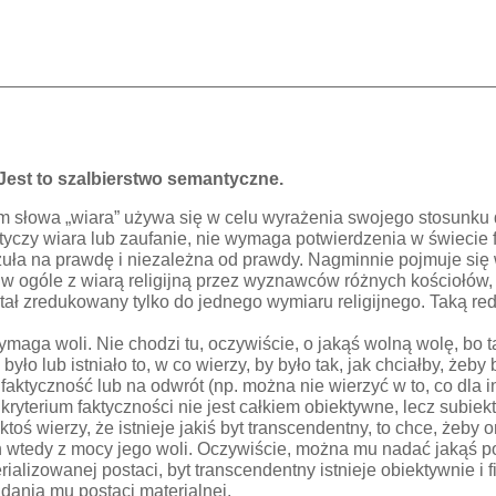
 Jest to szalbierstwo semantyczne.
słowa „wiara” używa się w celu wyrażenia swojego stosunku do
dotyczy wiara lub zaufanie, nie wymaga potwierdzenia w świeci
czuła na prawdę i niezależna od prawdy. Nagminnie pojmuje się 
 ogóle z wiarą religijną przez wyznawców różnych kościołów, z
tał zredukowany tylko do jednego wymiaru religijnego. Taką re
aga woli. Nie chodzi tu, oczywiście, o jakąś wolną wolę, bo t
było lub istniało to, w co wierzy, by było tak, jak chciałby, żeb
 faktyczność lub na odwrót (np. można nie wierzyć w to, co dla
 kryterium faktyczności nie jest całkiem obiektywne, lecz subiek
ś wierzy, że istnieje jakiś byt transcendentny, to chce, żeby on
on wtedy z mocy jego woli. Oczywiście, można mu nadać jakąś p
erializowanej postaci, byt transcendentny istnieje obiektywnie 
dania mu postaci materialnej.