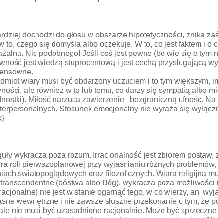
dziej dochodzi do głosu w obszarze hipotetyczności, znika zaś 
w to, czego się domyśla albo oczekuje. W to, co jest faktem i o c
alna. Nic podobnego! Jeśli coś jest pewne (bo wie się o tym n
wność jest wiedzą stuprocentową i jest cechą przysługującą 
zsensowne.
miot wiary musi być obdarzony uczuciem i to tym większym, im 
wności, ale również w to lub temu, co darzy się sympatią albo 
t jednostki). Miłość narzuca zawierzenie i bezgraniczną ufność
terpersonalnych. Stosunek emocjonalny nie wyraża się wyłącznie
k}
guły wykracza poza rozum. Irracjonalność jest zbiorem postaw
ra roli pierwszoplanowej przy wyjaśnianiu różnych problemów, z
h światopoglądowych oraz filozoficznych. Wiara religijna mus
ty transcendentne (bóstwa albo Bóg), wykracza poza możliwośc
acjonalne) nie jest w stanie ogarnąć tego, w co wierzy, ani wyja
ne wewnętrzne i nie zawsze słuszne przekonanie o tym, że pow
wcale nie musi być uzasadnione racjonalnie. Może być sprzeczne