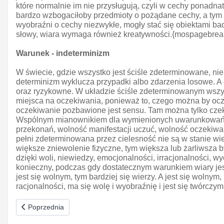
które normalnie im nie przysługują, czyli w cechy ponadna
bardzo wzbogaciłoby przedmioty o pożądane cechy, a tym 
wyobraźni o cechy niezwykłe, mogły stać się obiektami ba
słowy, wiara wymaga również kreatywności.{mospagebrea
Warunek - indeterminizm
W świecie, gdzie wszystko jest ściśle zdeterminowane, nie
determinizm wyklucza przypadki albo zdarzenia losowe. A o
oraz ryzykowne. W układzie ściśle zdeterminowanym wszy
miejsca na oczekiwania, ponieważ to, czego można by oc
oczekiwanie pozbawione jest sensu. Tam można tylko czek
Wspólnym mianownikiem dla wymienionych uwarunkowań (wy
przekonań, wolność manifestacji uczuć, wolność oczekiwa
pełni zdeterminowana przez cielesność nie są w stanie wie
większe zniewolenie fizyczne, tym większa lub żarliwsza
dzięki woli, niewiedzy, emocjonalności, irracjonalności, 
konieczny, podczas gdy dostatecznym warunkiem wiary jest 
jest się wolnym, tym bardziej się wierzy. A jest się woln
racjonalności, ma się wolę i wyobraźnię i jest się twórczym
Poprzednia strona: Wiedza a wiara
Poprzednia