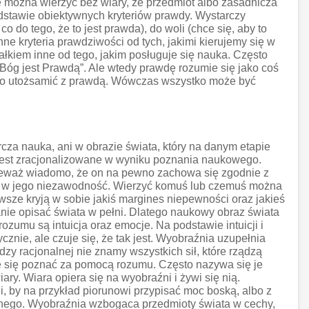
e można wierzyć bez wiary, że przedmiot albo zasadnicza
odstawie obiektywnych kryteriów prawdy. Wystarczy
o do tego, że to jest prawda), do woli (chce się, aby to
ne kryteria prawdziwości od tych, jakimi kierujemy się w
łkiem inne od tego, jakim posługuje się nauka. Często
„Bóg jest Prawdą”. Ale wtedy prawdę rozumie się jako coś
albo utożsamić z prawdą. Wówczas wszystko może być
arcza nauka, ani w obrazie świata, który na danym etapie
o jest zracjonalizowane w wyniku poznania naukowego.
ponieważ wiadomo, że on na pewno zachowa się zgodnie z
rzyć w jego niezawodność. Wierzyć komuś lub czemuś można
awsze kryją w sobie jakiś margines niepewności oraz jakieś
nie opisać świata w pełni. Dlatego naukowy obraz świata
mu są intuicja oraz emocje. Na podstawie intuicji i
cznie, ale czuje się, że tak jest. Wyobraźnia uzupełnia
zy racjonalnej nie znamy wszystkich sił, które rządzą
ące się poznać za pomocą rozumu. Często nazywa się je
ary. Wiara opiera się na wyobraźni i żywi się nią.
i, by na przykład piorunowi przypisać moc boską, albo z
lnego. Wyobraźnia wzbogaca przedmioty świata w cechy,