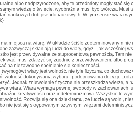
turalne albo nadprzyrodzone, aby te przedmioty mogły stać się o
samym wiedzę o świecie, wyobraźnia musi być twórcza. Musi te
dań naukowych lub pseudonaukowych. W tym sensie wiara wymaga
k}
 ma miejsca na wiarę. W układzie ściśle zdeterminowanym nie ma
ne zazwyczaj skłaniają ludzi do wiary, gdyż - jak wcześniej w
stko jest przewidywalne ze stuprocentową pewnością. Tam nie
zekiwać, musi zdarzyć się zgodnie z przewidywaniem, albo pro
ać na niezawodne spełnienie się konieczności.
mogów) wiary jest wolność, nie tyle fizyczna, co duchowa: w
ń, wolność dokonywania wyboru i podejmowania decyzji. Ludzi
rzyć. Jednak zniewolenie fizyczne nie przeszkadza wierze, a na
 bywa wiara. Wiara wymaga pewnej swobody w zachowaniach ludz
wyobraźni, kreatywności oraz indeterminizmowi. Wszystkie te wy
wolność. Rozwija się ona dzięki temu, że ludzie są wolni, niez
ym, bo nie jest się skrępowanym sztywnymi więzami deterministyc
.