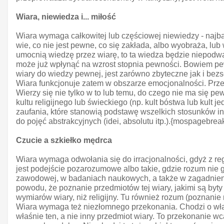
Wiara, niewiedza i... miłość
Wiara wymaga całkowitej lub częściowej niewiedzy - najbar
wie, co nie jest pewne, co się zakłada, albo wyobraża, lub 
umocnią wiedzę przez wiarę, to ta wiedza będzie niepodważ
może już wpłynąć na wzrost stopnia pewności. Bowiem pe
wiary do wiedzy pewnej, jest zarówno zbyteczne jak i be
Wiara funkcjonuje zatem w obszarze emocjonalności. Przed
Wierzy się nie tylko w to lub temu, do czego nie ma się pe
kultu religijnego lub świeckiego (np. kult bóstwa lub kul
zaufania, które stanowią podstawę wszelkich stosunków in
do pojęć abstrakcyjnych (idei, absolutu itp.).{mospagebrea
Czucie a szkiełko mędrca
Wiara wymaga odwołania się do irracjonalności, gdyż z re
jest podejście pozarozumowe albo takie, gdzie rozum nie g
zawodowej, w badaniach naukowych, a także w zagadnieniac
powodu, że poznanie przedmiotów tej wiary, jakimi są by
wymiarów wiary, niż religijny. Tu również rozum (poznanie r
Wiara wymaga też niezłomnego przekonania. Chodzi o włas
właśnie ten, a nie inny przedmiot wiary. To przekonanie 