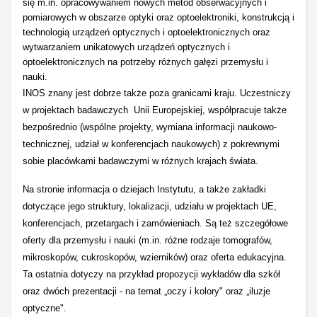
się m.in. opracowywaniem nowych metod obserwacyjnych i
pomiarowych w obszarze optyki oraz optoelektroniki, konstrukcją i
technologią urządzeń optycznych i optoelektronicznych oraz
wytwarzaniem unikatowych urządzeń optycznych i
optoelektronicznych na potrzeby różnych gałęzi przemysłu i
nauki.
INOS znany jest dobrze także poza granicami kraju. Uczestniczy
w projektach badawczych
Unii Europejskiej, współpracuje także
bezpośrednio (wspólne projekty, wymiana informacji naukowo-
technicznej, udział w konferencjach naukowych) z pokrewnymi
sobie placówkami badawczymi w różnych krajach świata.
Na stronie informacja o dziejach Instytutu, a także zakładki
dotyczące jego struktury, lokalizacji, udziału w projektach UE,
konferencjach, przetargach i zamówieniach. Są też szczegółowe
oferty dla przemysłu i nauki (m.in. różne rodzaje tomografów,
mikroskopów, cukroskopów, wzierników) oraz oferta edukacyjna.
Ta ostatnia dotyczy na przykład propozycji wykładów dla szkół
oraz dwóch prezentacji - na temat „oczy i kolory" oraz „iluzje
optyczne".