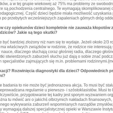
latków, a w tej grupie wiekowej aż 75% ma problemy ze swobod
 są pochodzenia centralnego. Te wymagają skomplikowanej diag
 pedagogicznej. Część dzieci będzie miała możliwość uzyskani
h po przebytych wcześniejszych zapaleniach górnych dróg od
ów czy opiekunów dzieci kompletnie nie zauważa kłopotów ze
dziców? Jakie są tego skutki?
e być bardziej złożony niż nam się to wydaje. Jeżeli około 2/3 
 ma właściwych związków w rodzinie, że rodzice nie interesuj
nauce, dlaczego słuchają coraz głośniej radia, dlaczego głośno 
tki stwierdzonych zaburzeń słuchu już dają o sobie znać podc
h specjalistów zajmujących się m.in. problemami rodzinnymi.{
kacji? Rozwinięcia diagnostyki dla dzieci? Odpowiednich 
mi?
ie badania to nie może być jednorazowa akcja. To musi być stał
prowadzana regularnie u pierwszo- i szóstoklasistów. Musi to by
czywiście, przygotowanie tej kadry jest sporym wyzwaniem org
na tu mówić ani o jakichś olbrzymich nakładach finansowych, 
snego wykrywania zaburzeń wspomnianych narządów zmysłów, t
 wymagają dalszej specjalistycznej opieki w Warszawie Instytut 