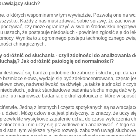
aprawiający słuch?
zne, o których wspominam w tym wywiadzie. Pozwolą one na wcz
 wszystko. Każdy z nas musi zdawać sobie sprawę, że zachowani
i odpoczywać, czy może ograniczyć w swoim środowisku negatywn
u uszach, że postępuje niedosłuch - powinien zgłosić się do le
pomocy. Wynika to z ogromnego postępu technologicznego zwi
ności chirurgicznych.
y odróżnić od słuchania - czyli zdolności do analizowania 
e słuchają? Jak odróżnić patologię od normalności?
nifestować się bardzo podobnie do zaburzeń słuchu, np. dana 
 brzmiące słowa, wydaje się być zdekoncentrowana, często jest
ownictwo, nadwrażliwość na dźwięki, a także trudności z czyta
o niedosłuch, jednak standardowe badania słuchu mogą dać w 
czne lub najnowsze badania elektrofizjologiczne, które w spo
ństwie. Jedną z istotnych i często spotykanych są nawracając
u dzieci. Mózg człowieka jest plastyczny, to znaczy, że uczy 
przewlekłe wysiękowe zapalenie ucha, do czasu wyleczenia cho
 z otoczenia i nie uczy się prawidłowo ich analizować. Z teg
 taki stan, tym większe ryzyko rozwoju zaburzeń uwagi słuchow