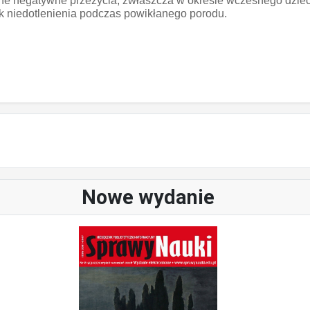
lne negatywne przeżycia, zwłaszcza w okresie wczesnego dzie
 niedotlenienia podczas powikłanego porodu.
Nowe wydanie