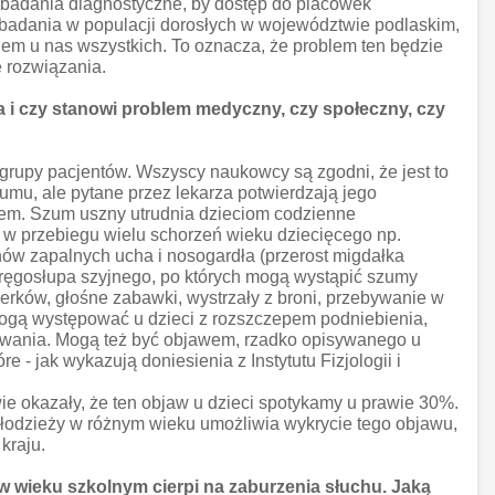
 badania diagnostyczne, by dostęp do placówek
y badania w populacji dorosłych w województwie podlaskim,
iem u nas wszystkich. To oznacza, że problem ten będzie
 rozwiązania.
 i czy stanowi problem medyczny, czy społeczny, czy
e grupy pacjentów. Wszyscy naukowcy są zgodni, że jest to
umu, ale pytane przez lekarza potwierdzają jego
em. Szum uszny utrudnia dzieciom codzienne
w przebiegu wielu schorzeń wieku dziecięcego np.
nów zapalnych ucha i nosogardła (przerost migdałka
ręgosłupa szyjnego, po których mogą wystąpić szumy
erków, głośne zabawki, wystrzały z broni, przebywanie w
mogą występować u dzieci z rozszczepem podniebienia,
howania. Mogą też być objawem, rzadko opisywanego u
 jak wykazują doniesienia z Instytutu Fizjologii i
 okazały, że ten objaw u dzieci spotykamy u prawie 30%.
łodzieży w różnym wieku umożliwia wykrycie tego objawu,
kraju.
 w wieku szkolnym cierpi na zaburzenia słuchu. Jaką