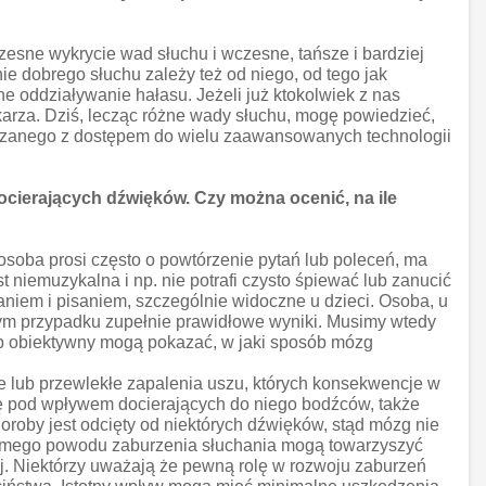
esne wykrycie wad słuchu i wczesne, tańsze i bardziej
e dobrego słuchu zależy też od niego, od tego jak
e oddziaływanie hałasu. Jeżeli już ktokolwiek z nas
karza. Dziś, lecząc różne wady słuchu, mogę powiedzieć,
ązanego z dostępem do wielu zaawansowanych technologii
docierających dźwięków. Czy można ocenić, na ile
osoba prosi często o powtórzenie pytań lub poleceń, ma
 niemuzykalna i np. nie potrafi czysto śpiewać lub zanucić
niem i pisaniem, szczególnie widoczne u dzieci. Osoba, u
tym przypadku zupełnie prawidłowe wyniki. Musimy wtedy
sób obiektywny mogą pokazać, w jaki sposób mózg
e lub przewlekłe zapalenia uszu, których konsekwencje w
się pod wpływem docierających do niego bodźców, także
roby jest odcięty od niektórych dźwięków, stąd mózg nie
o samego powodu zaburzenia słuchania mogą towarzyszyć
ej. Niektórzy uważają że pewną rolę w rozwoju zaburzeń