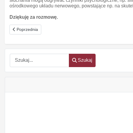
słuchania mogą odgrywać czynniki psychologiczne, np. si
ośrodkowego układu nerwowego, powstające np. na skutek
Dziękuję za rozmowę.
Poprzednia strona: Celowanie w molekuły
Poprzednia
Szukaj
Szukaj