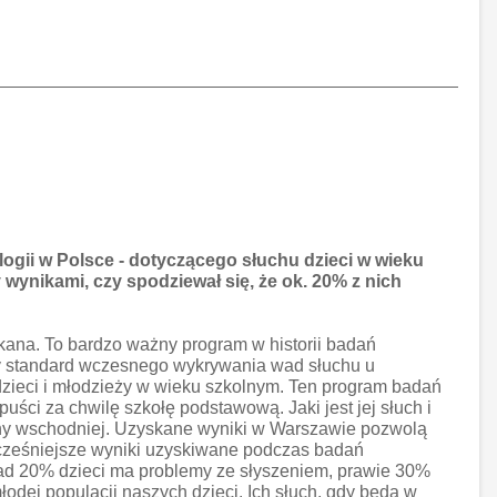
gii w Polsce - dotyczącego słuchu dzieci w wieku
 wynikami, czy spodziewał się, że ok. 20% z nich
tykana. To bardzo ważny program w historii badań
ny standard wczesnego wykrywania wad słuchu u
dzieci i młodzieży w wieku szkolnym. Ten program badań
uści za chwilę szkołę podstawową. Jaki jest jej słuch i
any wschodniej. Uzyskane wyniki w Warszawie pozwolą
wcześniejsze wyniki uzyskiwane podczas badań
onad 20% dzieci ma problemy ze słyszeniem, prawie 30%
łodej populacji naszych dzieci. Ich słuch, gdy będą w