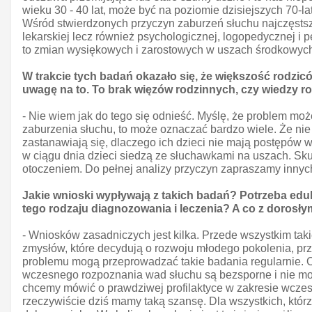
wieku 30 - 40 lat, może być na poziomie dzisiejszych 70-
Wśród stwierdzonych przyczyn zaburzeń słuchu najczęstsze
lekarskiej lecz również psychologicznej, logopedycznej i
to zmian wysiękowych i zarostowych w uszach środkowyc
W trakcie tych badań okazało się, że większość rodzic
uwagę na to. To brak więzów rodzinnych, czy wiedzy ro
- Nie wiem jak do tego się odnieść. Myślę, że problem moż
zaburzenia słuchu, to może oznaczać bardzo wiele. Że nie
zastanawiają się, dlaczego ich dzieci nie mają postępów w 
w ciągu dnia dzieci siedzą ze słuchawkami na uszach. Sku
otoczeniem. Do pełnej analizy przyczyn zapraszamy innyc
Jakie wnioski wypływają z takich badań? Potrzeba edu
tego rodzaju diagnozowania i leczenia? A co z dorosły
- Wniosków zasadniczych jest kilka. Przede wszystkim tak
zmysłów, które decydują o rozwoju młodego pokolenia, prze
problemu mogą przeprowadzać takie badania regularnie. O
wczesnego rozpoznania wad słuchu są bezsporne i nie moż
chcemy mówić o prawdziwej profilaktyce w zakresie wcze
rzeczywiście dziś mamy taką szansę. Dla wszystkich, którzy