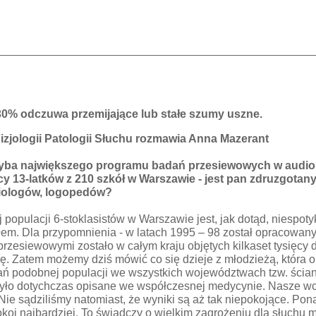
30% odczuwa przemijające lub stałe szumy uszne.
izjologii Patologii Słuchu rozmawia Anna Mazerant
yba największego programu badań przesiewowych w audiolo
cy 13-latków z 210 szkół w Warszawie - jest pan zdruzgotany
diologów, logopedów?
j populacji 6-stoklasistów w Warszawie jest, jak dotąd, niespo
łem. Dla przypomnienia - w latach 1995 – 98 został opracowa
rzesiewowymi zostało w całym kraju objętych kilkaset tysięcy 
ę. Zatem możemy dziś mówić co się dzieje z młodzieżą, która op
dań podobnej populacji we wszystkich województwach tzw. ści
e było dotychczas opisane we współczesnej medycynie. Nasze 
Nie sądziliśmy natomiast, że wyniki są aż tak niepokojące. P
koi najbardziej. To świadczy o wielkim zagrożeniu dla słuchu m