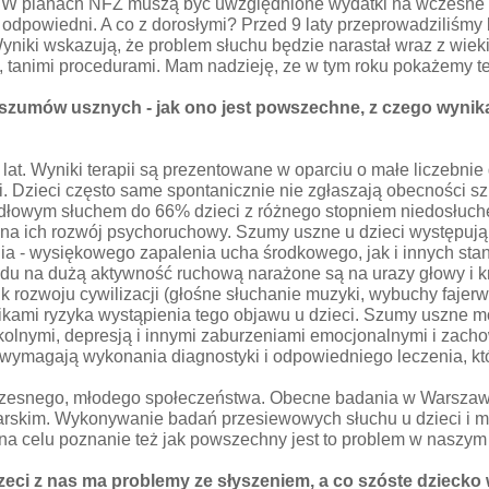
iwe. W planach NFZ muszą być uwzględnione wydatki na wczesne
ył odpowiedni. A co z dorosłymi? Przed 9 laty przeprowadziliśm
yniki wskazują, że problem słuchu będzie narastał wraz z wiek
 tanimi procedurami. Mam nadzieję, ze w tym roku pokażemy te
szumów usznych - jak ono jest powszechne, z czego wynika
u lat. Wyniki terapii są prezentowane w oparciu o małe liczebni
. Dzieci często same spontanicznie nie zgłaszają obecności sz
dłowym słuchem do 66% dzieci z różnego stopniem niedosłuch
a ich rozwój psychoruchowy. Szumy uszne u dzieci występują 
nia - wysiękowego zapalenia ucha środkowego, jak i innych sta
ędu na dużą aktywność ruchową narażone są na urazy głowy i k
 rozwoju cywilizacji (głośne słuchanie muzyki, wybuchy fajerw
ikami ryzyka wystąpienia tego objawu u dzieci. Szumy uszne 
kolnymi, depresją i innymi zaburzeniami emocjonalnymi i zac
magają wykonania diagnostyki i odpowiedniego leczenia, które -
czesnego, młodego społeczeństwa. Obecne badania w Warszawie
rskim. Wykonywanie badań przesiewowych słuchu u dzieci i m
a celu poznanie też jak powszechny jest to problem w naszym 
zeci z nas ma problemy ze słyszeniem, a co szóste dziecko