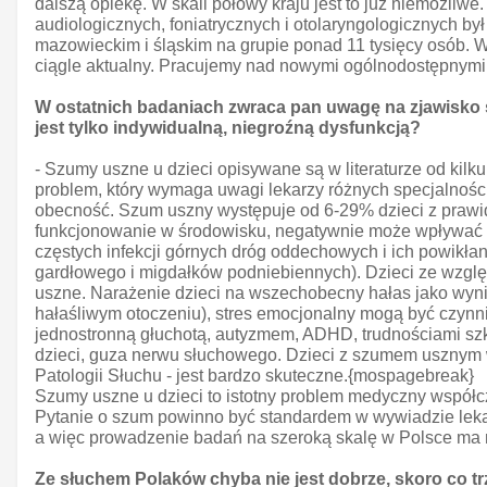
dalszą opiekę. W skali połowy kraju jest to już niemożl
audiologicznych, foniatrycznych i otolaryngologicznych b
mazowieckim i śląskim na grupie ponad 11 tysięcy osób. W
ciągle aktualny. Pracujemy nad nowymi ogólnodostępnymi,
W ostatnich badaniach zwraca pan uwagę na zjawisko 
jest tylko indywidualną, niegroźną dysfunkcją?
- Szumy uszne u dzieci opisywane są w literaturze od kilk
problem, który wymaga uwagi lekarzy różnych specjalności
obecność. Szum uszny występuje od 6-29% dzieci z prawi
funkcjonowanie w środowisku, negatywnie może wpływać n
częstych infekcji górnych dróg oddechowych i ich powikła
gardłowego i migdałków podniebiennych). Dzieci ze wzgl
uszne. Narażenie dzieci na wszechobecny hałas jako wynik
hałaśliwym otoczeniu), stres emocjonalny mogą być czynn
jednostronną głuchotą, autyzmem, ADHD, trudnościami sz
dzieci, guza nerwu słuchowego. Dzieci z szumem usznym wy
Patologii Słuchu - jest bardzo skuteczne.{mospagebreak}
Szumy uszne u dzieci to istotny problem medyczny współ
Pytanie o szum powinno być standardem w wywiadzie leka
a więc prowadzenie badań na szeroką skalę w Polsce ma n
Ze słuchem Polaków chyba nie jest dobrze, skoro co tr