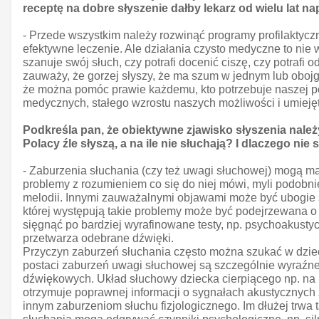
receptę na dobre słyszenie dałby lekarz od wielu lat n
- Przede wszystkim należy rozwinąć programy profilaktyc
efektywne leczenie. Ale działania czysto medyczne to nie
szanuje swój słuch, czy potrafi docenić ciszę, czy potraf
zauważy, że gorzej słyszy, że ma szum w jednym lub obojg
że można pomóc prawie każdemu, kto potrzebuje naszej 
medycznych, stałego wzrostu naszych możliwości i umiejęt
Podkreśla pan, że obiektywne zjawisko słyszenia należ
Polacy źle słyszą, a na ile nie słuchają? I dlaczego ni
- Zaburzenia słuchania (czy też uwagi słuchowej) mogą ma
problemy z rozumieniem co się do niej mówi, myli podobnie
melodii. Innymi zauważalnymi objawami może być ubogie sł
której występują takie problemy może być podejrzewana 
sięgnąć po bardziej wyrafinowane testy, np. psychoakusty
przetwarza odebrane dźwięki.
Przyczyn zaburzeń słuchania często można szukać w dzieci
postaci zaburzeń uwagi słuchowej są szczególnie wyraźne 
dźwiękowych. Układ słuchowy dziecka cierpiącego np. na 
otrzymuje poprawnej informacji o sygnałach akustycznych
innym zaburzeniom słuchu fizjologicznego. Im dłużej trwa