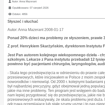
Szczegóły
Autor:
Anna Mazerant
Opublikowano: 07 sierpień 2026
Odsłon: 4856
Słyszeć i słuchać
Autor:
Anna Mazerant 2008-01-17
Ponad 20% dzieci ma problemy ze słyszeniem, prawie 
Z prof. Henrykiem Skarżyńskim, dyrektorem Instytutu F
Jest Pan autorem kolejnego wiekopomnego dzieła - ch
szkolnym. Lekarze z Pana instytutu przebadali 12 tysię
powinno być pacjentami chirurgów, laryngologów, au
- Skala tego przedsięwzięcia w odniesieniu do prawie całe
przesiewowych, które inicjowałem w Polsce z moim zespo
noworodków i niemowląt. Od 2000 r. kolejnymi badaniami p
był najbardziej precyzyjny, gdyż obejmował jedną populacj
jakie ma inne problemy. Ten program jest wstępem do ba
nam lepiej przygotować się do przedsięwzięcia, jakie ni
przesiewowych wskazywały, że skala problemu jest duża. 
odczuwa przemijające lub stałe szumy uszne i to nas niepo