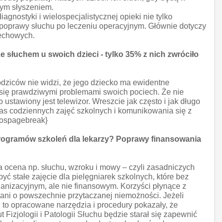
nym słyszeniem.
nostyki i wielospecjalistycznej opieki nie tylko
a poprawy słuchu po leczeniu operacyjnym. Głównie dotyczy
dechowych.
 słuchem u swoich dzieci - tylko 35% z nich zwróciło
rodziców nie widzi, że jego dziecko ma ewidentne
ą się prawdziwymi problemami swoich pociech. Że nie
ustawiony jest telewizor. Wreszcie jak często i jak długo
zas codziennych zajęć szkolnych i komunikowania się z
mospagebreak}
programów szkoleń dla lekarzy? Poprawy finansowania
a ocena np. słuchu, wzroku i mowy – czyli zasadniczych
ć stałe zajęcie dla pielęgniarek szkolnych, które bez
anizacyjnym, ale nie finansowym. Korzyści płynące z
ani o powszechnie przytaczanej niemożności. Jeżeli
o opracowane narzędzia i procedury pokazały, że
Fizjologii i Patologii Słuchu będzie starał się zapewnić