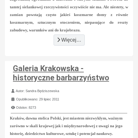
tamtej sielankowej rzeczywistości oczywiście nie ma. Ale niestety, w
zamian powstają często jakieś koszmarne domy z równie
koszmarnym, sztucznym otoczeniem, niepasujące do reszty
zabudowy, warunków ani do krajobrazu.
Więcej…
Galeria Krakowska -
historyczne barbarzyństwo
Szczegóły
Autor:
Sandra Będziszewska
Opublikowano: 29 lipiec 2011
Odsłon: 8273
Kraków, dawna stolica Polski, jest miastem niezwykłym, ważnym
zarówno w skali krajowej jak i międzynarodowej z uwagi na jego
historię, dziedzictwo kulturowe, sztukę i potencjał naukowy.