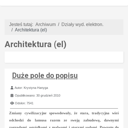
Jesteś tutaj:
Archiwum
Działy wyd. elektron.
Architektura (el)
Architektura (el)
Duże pole do popisu
Szczegóły
Autor:
Krystyna Hanyga
Opublikowano: 30 grudzień 2010
Odsłon: 7541
Zmiany cywilizacyjne spowodowały, że stara, tradycyjna wieś
odchodzi do lamusa razem ze swoją zabudową, dawnymi
zagrodami, ogródkami z malwami i starymi sadami. Powrotu do