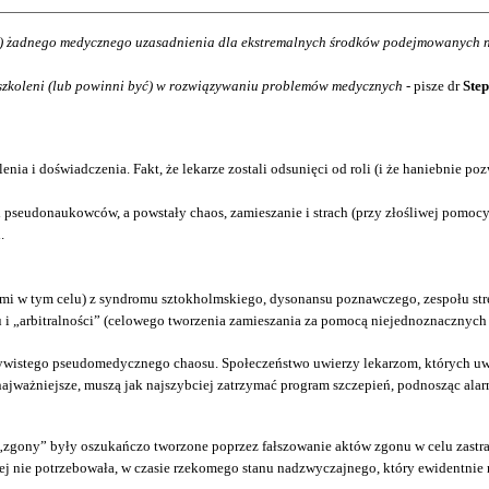
ma) żadnego medycznego uzasadnienia dla ekstremalnych środków podejmowanych n
szkoleni (lub powinni być) w rozwiązywaniu problemów medycznych
- pisze dr
Step
ia i doświadczenia. Fakt, że lekarze zostali odsunięci od roli (i że haniebnie 
 pseudonaukowców, a powstały chaos, zamieszanie i strach (przy złośliwej pomoc
.
 w tym celu) z syndromu sztokholmskiego, dysonansu poznawczego, zespołu stres
i „arbitralności” (celowego tworzenia zamieszania za pomocą niejednoznacznych 
ywistego pseudomedycznego chaosu. Społeczeństwo uwierzy lekarzom, których uważ
najważniejsze, muszą jak najszybciej zatrzymać program szczepień, podnosząc a
gony” były oszukańczo tworzone poprzez fałszowanie aktów zgonu w celu zastrasze
órej nie potrzebowała, w czasie rzekomego stanu nadzwyczajnego, który ewidentnie