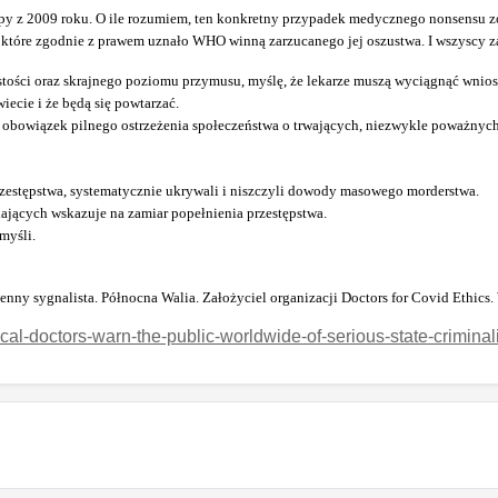
py z 2009 roku. O ile rozumiem, ten konkretny przypadek medycznego nonsensu zo
, które zgodnie z prawem uznało WHO winną zarzucanego jej oszustwa. I wszyscy z
tości oraz skrajnego poziomu przymusu, myślę, że lekarze muszą wyciągnąć wnio
ecie i że będą się powtarzać.
y obowiązek pilnego ostrzeżenia społeczeństwa o trwających, niezwykle poważnyc
przestępstwa, systematycznie ukrywali i niszczyli dowody masowego morderstwa.
jących wskazuje na zamiar popełnienia przestępstwa.
myśli.
wojenny sygnalista. Północna Walia. Założyciel organizacji Doctors for Covid Et
ical-doctors-warn-the-public-worldwide-of-serious-state-crimin