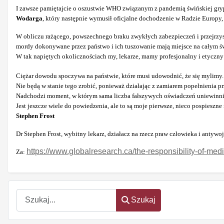
I zawsze pamiętajcie o oszustwie WHO związanym z pandemią świńskiej gry
Wodarga
, który następnie wymusił oficjalne dochodzenie w Radzie Europy
W obliczu rażącego, powszechnego braku zwykłych zabezpieczeń i przejrzys
mordy dokonywane przez państwo i ich tuszowanie mają miejsce na całym świ
W tak napiętych okolicznościach my, lekarze, mamy profesjonalny i etyczn
Ciężar dowodu spoczywa na państwie, które musi udowodnić, że się mylimy.
Nie będą w stanie tego zrobić, ponieważ działając z zamiarem popełnienia 
Nadchodzi moment, w którym sama liczba fałszywych oświadczeń uniewinnia
Jest jeszcze wiele do powiedzenia, ale to są moje pierwsze, nieco pospieszne 
Stephen Frost
Dr Stephen Frost, wybitny lekarz, działacz na rzecz praw człowieka i anty
https://www.globalresearch.ca/the-responsibility-of-med
Za:
Szukaj
Szukaj