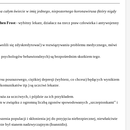
a całym świecie w imię jednego, niepozornego koronawirusa (który nigdy
hen Frost
- wybitny lekarz, działacz na rzecz praw człowieka i antywojenny
pozwolili się zdyskredytować) w rozwiązywaniu problemu medycznego, mówi
y psychologów behawioralnych) są bezpośrednim skutkiem tego.
u pourazowego, ciężkiej depresji (wybierz, co chcesz) będących wynikiem
komunikatów itp.) są uczciwi lekarze.
a za uczciwych, i pójdzie za ich przykładem.
larm w związku z ogromną liczbą zgonów spowodowanych „szczepionkami” i
nia populacji i skłonienia jej do przyjęcia niebezpiecznej, niewłaściwie
 nie był stanem nadzwyczajnym (Ioannidis).