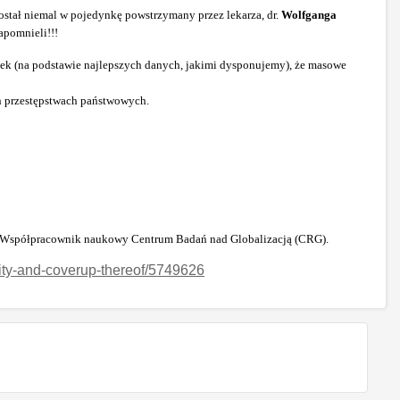
stał niemal w pojedynkę powstrzymany przez lekarza, dr.
Wolfganga
apomnieli!!!
sek (na podstawie najlepszych danych, jakimi dysponujemy), że masowe
h przestępstwach państwowych.
hics. Współpracownik naukowy Centrum Badań nad Globalizacją (CRG).
ality-and-coverup-thereof/5749626