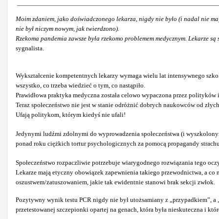
Moim zdaniem, jako doświadczonego lekarza, nigdy nie było (i nadal nie 
nie był niczym nowym, jak twierdzono).
Rzekoma pandemia zawsze była rzekomo problemem medycznym. Lekarze są 
sygnalista.
Wykształcenie kompetentnych lekarzy wymaga wielu lat intensywnego szkolen
wszystko, co trzeba wiedzieć o tym, co nastąpiło.
Prawidłowa praktyka medyczna została celowo wypaczona przez polityków i
Teraz społeczeństwo nie jest w stanie odróżnić dobrych naukowców od złych
Ufają politykom, którym kiedyś nie ufali!
Jedynymi ludźmi zdolnymi do wyprowadzenia społeczeństwa (i wyszkolonymi
ponad roku ciężkich tortur psychologicznych za pomocą propagandy strachu 
Społeczeństwo rozpaczliwie potrzebuje wiarygodnego rozwiązania tego ocz
Lekarze mają etyczny obowiązek zapewnienia takiego przewodnictwa, a co 
oszustwem/zatuszowaniem, jakie tak ewidentnie stanowi brak sekcji zwłok.
Pozytywny wynik testu PCR nigdy nie był utożsamiany z „przypadkiem”, a „z
przetestowanej szczepionki opartej na genach, która była nieskuteczna i kt