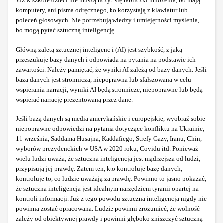
Już w szkole dzieci nie muszą uczyć się tabliczki mnożenia, bo mają
komputery, ani pisma odręcznego, bo korzystają z klawiatur lub
poleceń głosowych. Nie potrzebują wiedzy i umiejętności myślenia,
bo mogą pytać sztuczną inteligencję.
Główną zaletą sztucznej inteligencji (AI) jest szybkość, z jaką
przeszukuje bazy danych i odpowiada na pytania na podstawie ich
zawartości. Należy pamiętać, że wyniki AI zależą od bazy danych. Jeśli
baza danych jest stronnicza, niepoprawna lub sfałszowana w celu
wspierania narracji, wyniki AI będą stronnicze, niepoprawne lub będą
wspierać narrację prezentowaną przez dane.
Jeśli bazą danych są media amerykańskie i europejskie, wyobraź sobie
niepoprawne odpowiedzi na pytania dotyczące konfliktu na Ukrainie,
11 września, Saddama Husajna, Kaddafiego, Strefy Gazy, Iranu, Chin,
wyborów prezydenckich w USA w 2020 roku, Covidu itd. Ponieważ
wielu ludzi uważa, że sztuczna inteligencja jest mądrzejsza od ludzi,
przypisują jej prawdę. Zatem ten, kto kontroluje bazę danych,
kontroluje to, co ludzie uważają za prawdę. Powinno to jasno pokazać,
że sztuczna inteligencja jest idealnym narzędziem tyranii opartej na
kontroli informacji. Już z tego powodu sztuczna inteligencja nigdy nie
powinna zostać opracowana. Ludzie powinni zrozumieć, że wolność
zależy od obiektywnej prawdy i powinni głęboko zniszczyć sztuczną