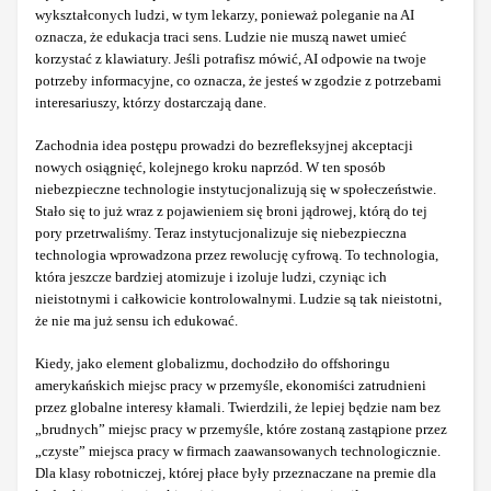
wykształconych ludzi, w tym lekarzy, ponieważ poleganie na AI
oznacza, że edukacja traci sens. Ludzie nie muszą nawet umieć
korzystać z klawiatury. Jeśli potrafisz mówić, AI odpowie na twoje
potrzeby informacyjne, co oznacza, że jesteś w zgodzie z potrzebami
interesariuszy, którzy dostarczają dane.
Zachodnia idea postępu prowadzi do bezrefleksyjnej akceptacji
nowych osiągnięć, kolejnego kroku naprzód. W ten sposób
niebezpieczne technologie instytucjonalizują się w społeczeństwie.
Stało się to już wraz z pojawieniem się broni jądrowej, którą do tej
pory przetrwaliśmy. Teraz instytucjonalizuje się niebezpieczna
technologia wprowadzona przez rewolucję cyfrową. To technologia,
która jeszcze bardziej atomizuje i izoluje ludzi, czyniąc ich
nieistotnymi i całkowicie kontrolowalnymi. Ludzie są tak nieistotni,
że nie ma już sensu ich edukować.
Kiedy, jako element globalizmu, dochodziło do offshoringu
amerykańskich miejsc pracy w przemyśle, ekonomiści zatrudnieni
przez globalne interesy kłamali. Twierdzili, że lepiej będzie nam bez
„brudnych” miejsc pracy w przemyśle, które zostaną zastąpione przez
„czyste” miejsca pracy w firmach zaawansowanych technologicznie.
Dla klasy robotniczej, której płace były przeznaczane na premie dla