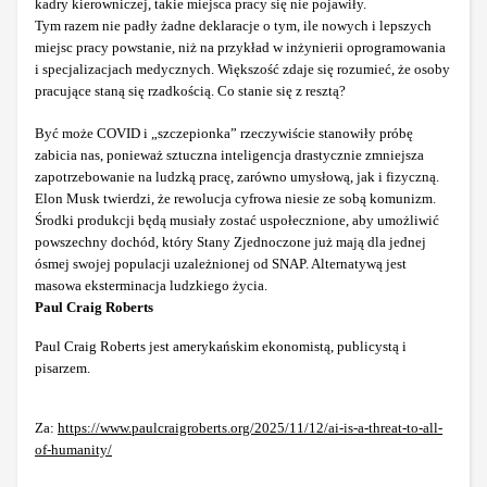
kadry kierowniczej, takie miejsca pracy się nie pojawiły.
Tym razem nie padły żadne deklaracje o tym, ile nowych i lepszych
miejsc pracy powstanie, niż na przykład w inżynierii oprogramowania
i specjalizacjach medycznych. Większość zdaje się rozumieć, że osoby
pracujące staną się rzadkością. Co stanie się z resztą?
Być może COVID i „szczepionka” rzeczywiście stanowiły próbę
zabicia nas, ponieważ sztuczna inteligencja drastycznie zmniejsza
zapotrzebowanie na ludzką pracę, zarówno umysłową, jak i fizyczną.
Elon Musk twierdzi, że rewolucja cyfrowa niesie ze sobą komunizm.
Środki produkcji będą musiały zostać uspołecznione, aby umożliwić
powszechny dochód, który Stany Zjednoczone już mają dla jednej
ósmej swojej populacji uzależnionej od SNAP. Alternatywą jest
masowa eksterminacja ludzkiego życia.
Paul Craig Roberts
Paul Craig Roberts jest amerykańskim ekonomistą, publicystą i
pisarzem.
Za:
https://www.paulcraigroberts.org/2025/11/12/ai-is-a-threat-to-all-
of-humanity/