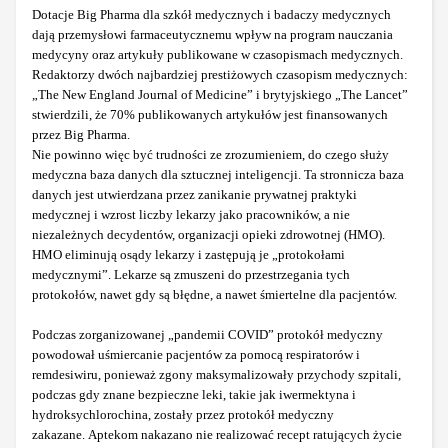
Dotacje Big Pharma dla szkół medycznych i badaczy medycznych
dają przemysłowi farmaceutycznemu wpływ na program nauczania
medycyny oraz artykuły publikowane w czasopismach medycznych.
Redaktorzy dwóch najbardziej prestiżowych czasopism medycznych:
„The New England Journal of Medicine” i brytyjskiego „The Lancet”
stwierdzili, że 70% publikowanych artykułów jest finansowanych
przez Big Pharma.
Nie powinno więc być trudności ze zrozumieniem, do czego służy
medyczna baza danych dla sztucznej inteligencji. Ta stronnicza baza
danych jest utwierdzana przez zanikanie prywatnej praktyki
medycznej i wzrost liczby lekarzy jako pracowników, a nie
niezależnych decydentów,
organizacji opieki zdrowotnej (HMO).
HMO eliminują osądy lekarzy i zastępują je „protokołami
medycznymi”. Lekarze są zmuszeni do przestrzegania tych
protokołów, nawet gdy są błędne, a nawet śmiertelne dla pacjentów.
Podczas zorganizowanej „pandemii COVID” protokół medyczny
powodował uśmiercanie pacjentów za pomocą respiratorów i
remdesiwiru, ponieważ zgony maksymalizowały przychody szpitali,
podczas gdy znane bezpieczne leki, takie jak iwermektyna i
hydroksychlorochina, zostały przez protokół medyczny
zakazane.
Aptekom nakazano nie realizować recept ratujących życie