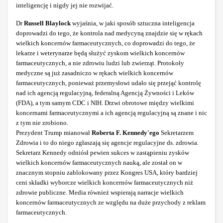
inteligencję i nigdy jej nie rozwijać.
Dr
Russell Blaylock
wyjaśnia, w jaki sposób sztuczna inteligencja
doprowadzi do tego, że kontrola nad medycyną znajdzie się w rękach
wielkich koncernów farmaceutycznych, co doprowadzi do tego, że
lekarze i weterynarze będą służyć zyskom wielkich koncernów
farmaceutycznych, a nie zdrowiu ludzi lub zwierząt. Protokoły
medyczne są już zasadniczo w rękach wielkich koncernów
farmaceutycznych, ponieważ przemysłowi udało się przejąć kontrolę
nad ich agencją regulacyjną, federalną Agencją Żywności i Leków
(FDA), a tym samym CDC i NIH. Drzwi obrotowe między wielkimi
koncernami farmaceutycznymi a ich agencją regulacyjną są znane i nic
z tym nie zrobiono.
Prezydent Trump mianował
Roberta F. Kennedy'ego
Sekretarzem
Zdrowia i to do niego zgłaszają się agencje regulacyjne ds. zdrowia.
Sekretarz Kennedy odniósł pewien sukces w zastąpieniu zysków
wielkich koncernów farmaceutycznych nauką, ale został on w
znacznym stopniu zablokowany przez Kongres USA, który bardziej
ceni składki wyborcze wielkich koncernów farmaceutycznych niż
zdrowie publiczne. Media również wspierają narracje wielkich
koncernów farmaceutycznych ze względu na duże przychody z reklam
farmaceutycznych.