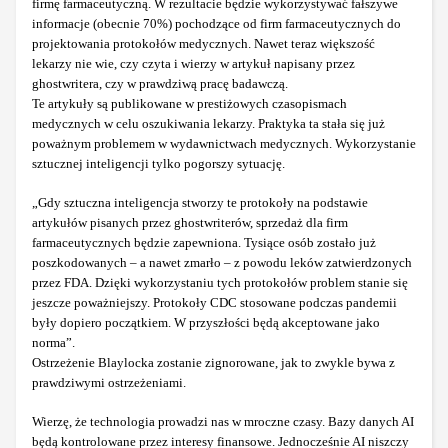
firmę farmaceutyczną. W rezultacie będzie wykorzystywać fałszywe
informacje (obecnie 70%) pochodzące od firm farmaceutycznych do
projektowania protokołów medycznych. Nawet teraz większość
lekarzy nie wie, czy czyta i wierzy w artykuł napisany przez
ghostwritera, czy w prawdziwą pracę badawczą.
Te artykuły są publikowane w prestiżowych czasopismach
medycznych w celu oszukiwania lekarzy. Praktyka ta stała się już
poważnym problemem w wydawnictwach medycznych. Wykorzystanie
sztucznej inteligencji tylko pogorszy sytuację.
„Gdy sztuczna inteligencja stworzy te protokoły na podstawie
artykułów pisanych przez ghostwriterów, sprzedaż dla firm
farmaceutycznych będzie zapewniona. Tysiące osób zostało już
poszkodowanych – a nawet zmarło – z powodu leków zatwierdzonych
przez FDA. Dzięki wykorzystaniu tych protokołów problem stanie się
jeszcze poważniejszy. Protokoły CDC stosowane podczas pandemii
były dopiero początkiem. W przyszłości będą akceptowane jako
norma”.
Ostrzeżenie Blaylocka zostanie zignorowane, jak to zwykle bywa z
prawdziwymi ostrzeżeniami.
Wierzę, że technologia prowadzi nas w mroczne czasy. Bazy danych AI
będą kontrolowane przez interesy finansowe. Jednocześnie AI niszczy