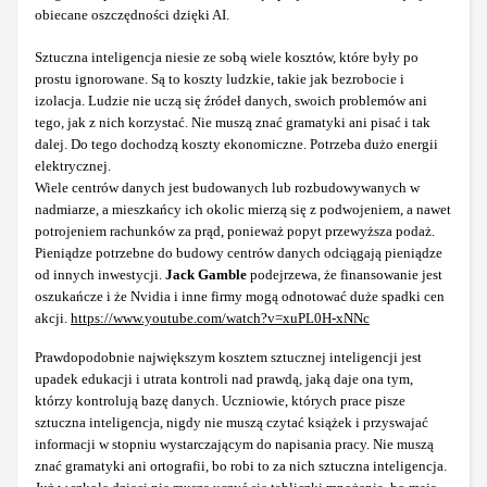
obiecane oszczędności dzięki AI.
Sztuczna inteligencja niesie ze sobą wiele kosztów, które były po
prostu ignorowane. Są to koszty ludzkie, takie jak bezrobocie i
izolacja. Ludzie nie uczą się źródeł danych, swoich problemów ani
tego, jak z nich korzystać. Nie muszą znać gramatyki ani pisać i tak
dalej. Do tego dochodzą koszty ekonomiczne. Potrzeba dużo energii
elektrycznej.
Wiele centrów danych jest budowanych lub rozbudowywanych w
nadmiarze, a mieszkańcy ich okolic mierzą się z podwojeniem, a nawet
potrojeniem rachunków za prąd, ponieważ popyt przewyższa podaż.
Pieniądze potrzebne do budowy centrów danych odciągają pieniądze
od innych inwestycji.
Jack Gamble
podejrzewa, że finansowanie jest
oszukańcze i że Nvidia i inne firmy mogą odnotować duże spadki cen
akcji.
https://www.youtube.com/watch?v=xuPL0H-xNNc
Prawdopodobnie największym kosztem sztucznej inteligencji jest
upadek edukacji i utrata kontroli nad prawdą, jaką daje ona tym,
którzy kontrolują bazę danych. Uczniowie, których prace pisze
sztuczna inteligencja, nigdy nie muszą czytać książek i przyswajać
informacji w stopniu wystarczającym do napisania pracy. Nie muszą
znać gramatyki ani ortografii, bo robi to za nich sztuczna inteligencja.