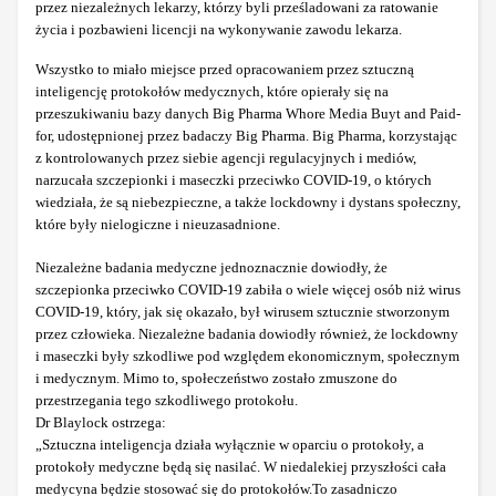
przez niezależnych lekarzy, którzy byli prześladowani za ratowanie
życia i pozbawieni licencji na wykonywanie zawodu lekarza.
Wszystko to miało miejsce przed opracowaniem przez sztuczną
inteligencję protokołów medycznych, które opierały się na
przeszukiwaniu bazy danych Big Pharma Whore Media Buyt and Paid-
for, udostępnionej przez badaczy Big Pharma. Big Pharma, korzystając
z kontrolowanych przez siebie agencji regulacyjnych i mediów,
narzucała szczepionki i maseczki przeciwko COVID-19, o których
wiedziała, że są niebezpieczne, a także lockdowny i dystans społeczny,
które były nielogiczne i nieuzasadnione.
Niezależne badania medyczne jednoznacznie dowiodły, że
szczepionka przeciwko COVID-19 zabiła o wiele więcej osób niż wirus
COVID-19, który, jak się okazało, był wirusem sztucznie stworzonym
przez człowieka. Niezależne badania dowiodły również, że lockdowny
i maseczki były szkodliwe pod względem ekonomicznym, społecznym
i medycznym. Mimo to, społeczeństwo zostało zmuszone do
przestrzegania tego szkodliwego protokołu.
Dr Blaylock ostrzega:
„Sztuczna inteligencja działa wyłącznie w oparciu o protokoły, a
protokoły medyczne będą się nasilać. W niedalekiej przyszłości cała
medycyna będzie stosować się do protokołów.To zasadniczo