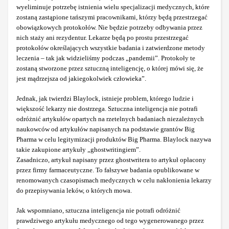
wyeliminuje potrzebę istnienia wielu specjalizacji medycznych, które
zostaną zastąpione tańszymi pracownikami, którzy będą przestrzegać
obowiązkowych protokołów. Nie będzie potrzeby odbywania przez
nich staży ani rezydentur. Lekarze będą po prostu przestrzegać
protokołów określających wszystkie badania i zatwierdzone metody
leczenia – tak jak widzieliśmy podczas „pandemii”. Protokoły te
zostaną stworzone przez sztuczną inteligencję, o której mówi się, że
jest mądrzejsza od jakiegokolwiek człowieka”.
Jednak, jak twierdzi Blaylock, istnieje problem, którego ludzie i
większość lekarzy nie dostrzega. Sztuczna inteligencja nie potrafi
odróżnić artykułów opartych na rzetelnych badaniach niezależnych
naukowców od artykułów napisanych na podstawie grantów Big
Pharma w celu legitymizacji produktów Big Pharma. Blaylock nazywa
takie zakupione artykuły „ghostwritingiem”.
Zasadniczo, artykuł napisany przez ghostwritera to artykuł opłacony
przez firmy farmaceutyczne. To fałszywe badania opublikowane w
renomowanych czasopismach medycznych w celu nakłonienia lekarzy
do przepisywania leków, o których mowa.
Jak wspomniano, sztuczna inteligencja nie potrafi odróżnić
prawdziwego artykułu medycznego od tego wygenerowanego przez