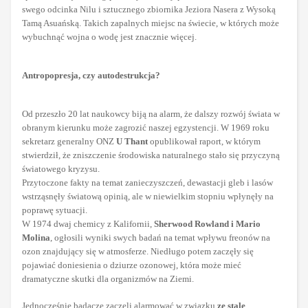
swego odcinka Nilu i sztucznego zbiornika Jeziora Nasera z Wysoką
Tamą Asuańską. Takich zapalnych miejsc na świecie, w których może
wybuchnąć wojna o wodę jest znacznie więcej.
Antropopresja, czy autodestrukcja?
Od przeszło 20 lat naukowcy biją na alarm, że dalszy rozwój świata w
obranym kierunku może zagrozić naszej egzystencji. W 1969 roku
sekretarz generalny ONZ
U Thant
opublikował raport, w którym
stwierdził, że zniszczenie środowiska naturalnego stało się przyczyną
światowego kryzysu.
Przytoczone fakty na temat zanieczyszczeń, dewastacji gleb i lasów
wstrząsnęły światową opinią, ale w niewielkim stopniu wpłynęły na
poprawę sytuacji.
W 1974 dwaj chemicy z Kalifornii,
Sherwood Rowland i Mario
Molina
, ogłosili wyniki swych badań na temat wpływu freonów na
ozon znajdujący się w atmosferze. Niedługo potem zaczęły się
pojawiać doniesienia o dziurze ozonowej, która może mieć
dramatyczne skutki dla organizmów na Ziemi.
Jednocześnie badacze zaczęli alarmować w związku
ze stale