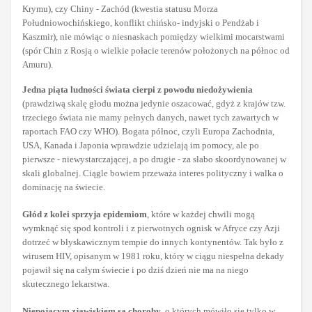
Krymu), czy Chiny - Zachód (kwestia statusu Morza
Południowochińskiego, konflikt chińsko- indyjski o Pendżab i
Kaszmir), nie mówiąc o niesnaskach pomiędzy wielkimi mocarstwami
(spór Chin z Rosją o wielkie połacie terenów położonych na północ od
Amuru).
Jedna piąta ludności świata cierpi z powodu niedożywienia
(prawdziwą skalę głodu można jedynie oszacować, gdyż z krajów tzw.
trzeciego świata nie mamy pełnych danych, nawet tych zawartych w
raportach FAO czy WHO). Bogata północ, czyli Europa Zachodnia,
USA, Kanada i Japonia wprawdzie udzielają im pomocy, ale po
pierwsze - niewystarczającej, a po drugie - za słabo skoordynowanej w
skali globalnej. Ciągle bowiem przeważa interes polityczny i walka o
dominację na świecie.
Głód z kolei sprzyja epidemiom
, które w każdej chwili mogą
wymknąć się spod kontroli i z pierwotnych ognisk w Afryce czy Azji
dotrzeć w błyskawicznym tempie do innych kontynentów. Tak było z
wirusem HIV, opisanym w 1981 roku, który w ciągu niespełna dekady
pojawił się na całym świecie i po dziś dzień nie ma na niego
skutecznego lekarstwa.
Niepojącym zjawiskiem są choroby
, o których mówiło się tylko w