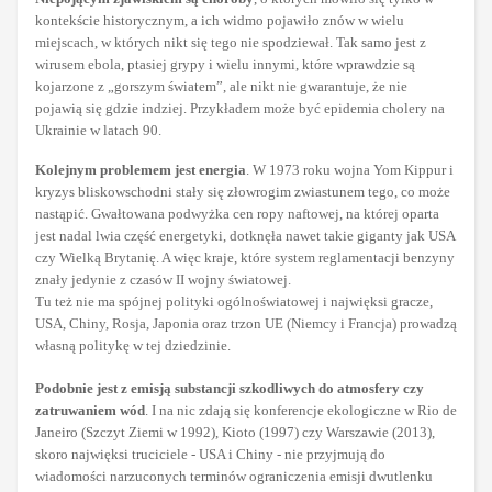
kontekście historycznym, a ich widmo pojawiło znów w wielu
miejscach, w których nikt się tego nie spodziewał. Tak samo jest z
wirusem ebola, ptasiej grypy i wielu innymi, które wprawdzie są
kojarzone z „gorszym światem”, ale nikt nie gwarantuje, że nie
pojawią się gdzie indziej. Przykładem może być epidemia cholery na
Ukrainie w latach 90.
Kolejnym problemem jest energia
. W 1973 roku wojna Yom Kippur i
kryzys bliskowschodni stały się złowrogim zwiastunem tego, co może
nastąpić. Gwałtowana podwyżka cen ropy naftowej, na której oparta
jest nadal lwia część energetyki, dotknęła nawet takie giganty jak USA
czy Wielką Brytanię. A więc kraje, które system reglamentacji benzyny
znały jedynie z czasów II wojny światowej.
Tu też nie ma spójnej polityki ogólnoświatowej i najwięksi gracze,
USA, Chiny, Rosja, Japonia oraz trzon UE (Niemcy i Francja) prowadzą
własną politykę w tej dziedzinie.
Podobnie jest z emisją substancji szkodliwych do atmosfery czy
zatruwaniem wód
. I na nic zdają się konferencje ekologiczne w Rio de
Janeiro (Szczyt Ziemi w 1992), Kioto (1997) czy Warszawie (2013),
skoro najwięksi truciciele - USA i Chiny - nie przyjmują do
wiadomości narzuconych terminów ograniczenia emisji dwutlenku