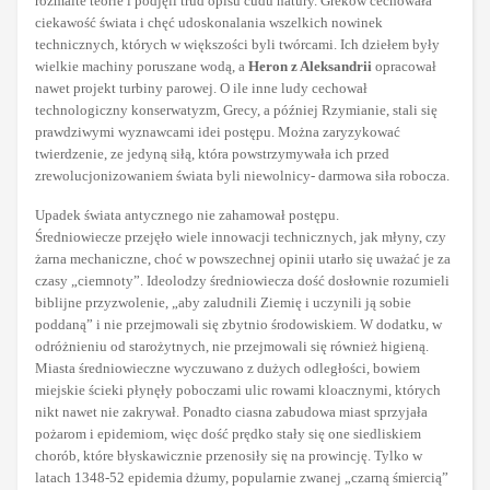
rozmaite teorie i podjęli trud opisu cudu natury. Greków cechowała
ciekawość świata i chęć udoskonalania wszelkich nowinek
technicznych, których w większości byli twórcami. Ich dziełem były
wielkie machiny poruszane wodą, a
Heron z Aleksandrii
opracował
nawet projekt turbiny parowej. O ile inne ludy cechował
technologiczny konserwatyzm, Grecy, a później Rzymianie, stali się
prawdziwymi wyznawcami idei postępu. Można zaryzykować
twierdzenie, ze jedyną siłą, która powstrzymywała ich przed
zrewolucjonizowaniem świata byli niewolnicy- darmowa siła robocza.
Upadek świata antycznego nie zahamował postępu.
Średniowiecze przejęło wiele innowacji technicznych, jak młyny, czy
żarna mechaniczne, choć w powszechnej opinii utarło się uważać je za
czasy „ciemnoty”. Ideolodzy średniowiecza dość dosłownie rozumieli
biblijne przyzwolenie, „aby zaludnili Ziemię i uczynili ją sobie
poddaną” i nie przejmowali się zbytnio środowiskiem. W dodatku, w
odróżnieniu od starożytnych, nie przejmowali się również higieną.
Miasta średniowieczne wyczuwano z dużych odległości, bowiem
miejskie ścieki płynęły poboczami ulic rowami kloacznymi, których
nikt nawet nie zakrywał. Ponadto ciasna zabudowa miast sprzyjała
pożarom i epidemiom, więc dość prędko stały się one siedliskiem
chorób, które błyskawicznie przenosiły się na prowincję. Tylko w
latach 1348-52 epidemia dżumy, popularnie zwanej „czarną śmiercią”