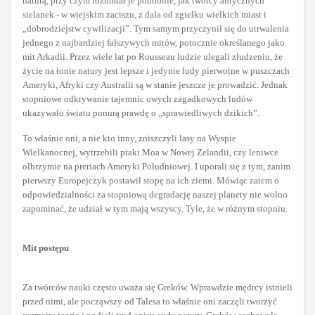
naturą, przy czym rozumiał je podobnie, jak twórcy antycznych
sielanek - w wiejskim zaciszu, z dala od zgiełku wielkich miast i
„dobrodziejstw cywilizacji”. Tym samym przyczynił się do utrwalenia
jednego z najbardziej fałszywych mitów, potocznie określanego jako
mit Arkadii. Przez wiele lat po Rousseau ludzie ulegali złudzeniu, że
życie na łonie natury jest lepsze i jedynie ludy pierwotne w puszczach
Ameryki, Afryki czy Australii są w stanie jeszcze je prowadzić. Jednak
stopniowe odkrywanie tajemnic owych zagadkowych ludów
ukazywało światu ponurą prawdę o „sprawiedliwych dzikich”.
To właśnie oni, a nie kto inny, zniszczyli lasy na Wyspie
Wielkanocnej, wytrzebili ptaki Moa w Nowej Zelandii, czy leniwce
olbrzymie na preriach Ameryki Południowej. I uporali się z tym, zanim
pierwszy Europejczyk postawił stopę na ich ziemi. Mówiąc zatem o
odpowiedzialności za stopniową degradację naszej planety nie wolno
zapominać, że udział w tym mają wszyscy. Tyle, że w różnym stopniu.
Mit postępu
Za twórców nauki często uważa się Greków. Wprawdzie mędrcy istnieli
przed nimi, ale począwszy od Talesa to właśnie oni zaczęli tworzyć