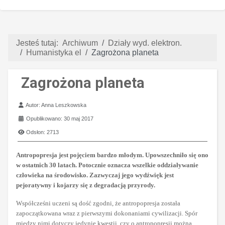
Jesteś tutaj:
Archiwum
Działy wyd. elektron.
Humanistyka el
Zagrożona planeta
Zagrożona planeta
Szczegóły
Autor:
Anna Leszkowska
Opublikowano: 30 maj 2017
Odsłon: 2713
Antropopresja jest pojęciem bardzo młodym. Upowszechniło się ono
w ostatnich 30 latach. Potocznie oznacza wszelkie oddziaływanie
człowieka na środowisko. Zazwyczaj jego wydźwięk jest
pejoratywny i kojarzy się z degradacją przyrody.
Współcześni uczeni są dość zgodni, że antropopresja została
zapoczątkowana wraz z pierwszymi dokonaniami cywilizacji. Spór
między nimi dotyczy jedynie kwestii, czy o antropopresji można