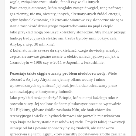
węgla, związków azotu, siarki, fenoli czy wielu innych…
Poza energią atomową, która mogłaby zastąpić węgiel, ropę naftową i
gaz ziemny, nie ma, niestety, innych, alternatywnych źródeł energii,
gdyż hydroelektrownie, elektrownie wiatrowe czy słoneczne nie są w
stanie zaspokoić dzisiejszego zapotrzebowania na prąd i ciepło.
Jako przykład mogą posłużyć kolektory słoneczne. Aby mogły przejąć
funkcję tradycyjnych elektrowni, trzeba byłoby nimi pokryć całą
Afrykę, a więc 30 mln km2.
Z kolei atom nie zawsze da się okiełznać, czego dowiodły, niezbyt
częste, ale zawsze groźne awarie w elektrowniach jądrowych, jak w
Czarnobylu w 1986 czy w 2011 w Japonii, w Fukushimie.
Pozostaje także ciągle otwarty problem niedoboru wody
. Wiele
obszarów Azji czy Afryki ma ujemny bilans wodny i mimo
wprowadzanych ograniczeń jej brak jest bardzo odczuwany przez
zamieszkującą te kontynenty ludność.
Jako przykład może posłużyć Etiopia, która cierpi każdego roku z
powodu suszy. Jej spalone słońcem płaskowyże przecina wprawdzie
Nil Błękitny, główne źródło zasilania Nilu, ale brak zbiornika
retencyjnego i wielkiej hydroelektrowni nie pozwala mieszkańcom
tego kraju na korzystanie z zasobów tej rzeki. Projekt takiej inwestycji
istnieje od lat i pewnie sponsorzy by się znaleźli, ale stanowczo
sprzeciwia się temu Egipt, który straciłby podstawowe źródło zasilania