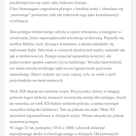
pochłonęła trzecią część całej ludności Europy.
Choć dostrzegano zagrożenia płynące z brudnej wody i obawiano się
„morowego” powietrza, nikt nie traktował tego jako konsekwencji
cywilizacji.
Idea postępu technicznego odżyła w epoce renesansu, a następnie w
oświeceniu, które zapoczątkowało rewolucję techniczną. Pojawiły się
wielkie fabryki, huty dymiące kominami, a miasta zaludniły się
milionami ludzi. Stłoczeni w ciasnych dzielnicach nędzy, umierali tak,
jak w średniowieczu. Postęp oznaczał wprawdzie korzyści, ale
jednocześnie spadek wartości życia ludzkiego. Wysoka śmiertelność
nie miała zresztą wielkiego wpływu na ograniczenie przyrostu
naturalnego. Dzieci rodziło się coraz więcej, tyle, że wiele z nich
przychodziło na świat martwych.
Wiek XIX okazał się wiekiem wojen. Pozytywiści, którzy w drugiej
połowie tegoż stulecia stworzyli nowożytną wersję idei postępu, doszli
do wniosku, że wiek XX będzie wiekiem pokoju, a nauka rozwiąże
wszystkie bolączki ludzkości. Tak się jednak nie stało. Wiek XX
przyniósł najstraszliwsze w dziejach wojny. Wojna okazała się jednak
motorem postępu.
W ciągu 55 lat, pomiędzy 1914 a 1969, człowiek dokonał
największego skoku technologicznego w dziejach. Od pierwszych