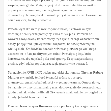
człowieka na otaczającą przyrodę nie ograniczała się zresztą tylko do
zaspakajania głodu. Mniej więcej od dolnego paleolitu wznosił on
prymitywne schronienia, a umiejętność wyrabiania coraz
doskonalszych narzędzi skutkowała pozyskiwaniem i przetwarzaniem
coraz większej liczby surowców.
Prawdziwym skokiem jakościowym w rozwoju człowieka była
rewolucja neolityczna pomiędzy VIII a V tys. p.n.e. Porzucił on
wówczas swój dawny koczowniczy tryb życia, zaczął wznosić trwałe
osady, podjął trud uprawy ziemi i rozpoczął hodowlę zwierząt na
wielką skalę. Środowisko doznało wówczas pierwszego wielkiego
uszczerbku- ofiarą neolitycznych rolników stały się lasy, które
karczowano, aby uzyskać pola pod uprawę. Ta sytuacja stała się
groźna, gdy ludzka populacja zaczęła gwałtownie wzrastać.
Na przełomie XVIII i XIX wieku angielski ekonomista
Thomas Robert
Malthus
stwierdził, że ilość żywności rośnie w postępie
arytmetycznym, a liczba ludności - w geometrycznym. Oznaczało to,
że nadmierny przyrost naturalny musi doprowadzić do powszechnego
głodu. Jednak wielu myślicieli Oświecenia miało odmienny pogląd na
kondycję ludzkiego gatunku.
Francuz
Jean-Jacques Rousseau
głosił pochwałę życia zgodnego z