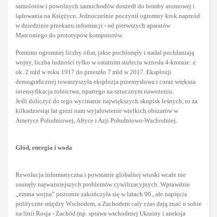
samolotów i powolnych samochodów doszedł do bomby atomowej i
lądowania na Księżycu. Jednocześnie poczynił ogromny krok naprzód
w dziedzinie przekazu informacji - od pierwszych aparatów
Marconiego do prototypów komputerów.
Pomimo ogromnej liczby ofiar, jakie pochłonęły i nadal pochłaniają
wojny, liczba ludności tylko w ostatnim stuleciu wzrosła 4-krotnie: z
ok. 2 mld w roku 1917 do przeszło 7 mld w 2017. Eksplozji
demograficznej towarzyszyła eksplozja przemysłowa i coraz większa
intensyfikacja rolnictwa, opartego na sztucznym nawożeniu.
Jeśli doliczyć do tego wycinanie największych skupisk leśnych, to za
kilkadziesiąt lat grozi nam wyjałowienie wielkich obszarów w
Ameryce Południowej, Afryce i Azji Południowo-Wschodniej.
Głód, energia i woda
Rewolucja informatyczna i powstanie globalnej wioski wcale nie
usunęły najważniejszych problemów cywilizacyjnych. Wprawdzie
„zimna wojna” pozornie zakończyła się w latach 90., ale napięcia
polityczne między Wschodem, a Zachodem cały czas dają znać o sobie
na linii Rosja - Zachód (np. sprawa wschodniej Ukrainy i aneksja