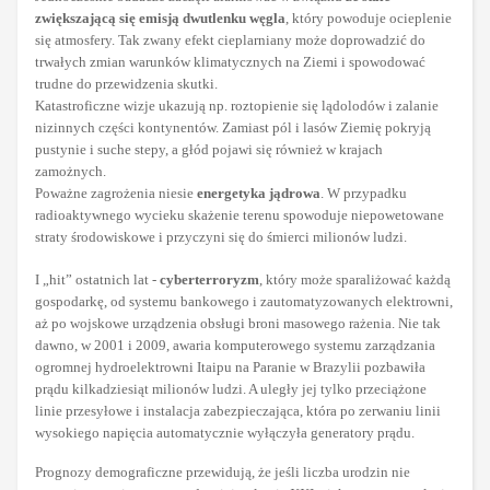
zwiększającą się emisją dwutlenku węgla
, który powoduje ocieplenie
się atmosfery. Tak zwany efekt cieplarniany może doprowadzić do
trwałych zmian warunków klimatycznych na Ziemi i spowodować
trudne do przewidzenia skutki.
Katastroficzne wizje ukazują np. roztopienie się lądolodów i zalanie
nizinnych części kontynentów. Zamiast pól i lasów Ziemię pokryją
pustynie i suche stepy, a głód pojawi się również w krajach
zamożnych.
Poważne zagrożenia niesie
energetyka jądrowa
. W przypadku
radioaktywnego wycieku skażenie terenu spowoduje niepowetowane
straty środowiskowe i przyczyni się do śmierci milionów ludzi.
I „hit” ostatnich lat -
cyberterroryzm
, który może sparaliżować każdą
gospodarkę, od systemu bankowego i zautomatyzowanych elektrowni,
aż po wojskowe urządzenia obsługi broni masowego rażenia. Nie tak
dawno, w 2001 i 2009, awaria komputerowego systemu zarządzania
ogromnej hydroelektrowni Itaipu na Paranie w Brazylii pozbawiła
prądu kilkadziesiąt milionów ludzi. A uległy jej tylko przeciążone
linie przesyłowe i instalacja zabezpieczająca, która po zerwaniu linii
wysokiego napięcia automatycznie wyłączyła generatory prądu.
Prognozy demograficzne przewidują, że jeśli liczba urodzin nie