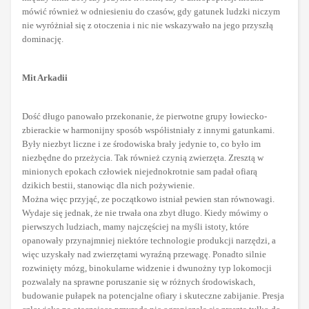
mówić również w odniesieniu do czasów, gdy gatunek ludzki niczym
nie wyróżniał się z otoczenia i nic nie wskazywało na jego przyszłą
dominację.
Mit Arkadii
Dość długo panowało przekonanie, że pierwotne grupy łowiecko-
zbierackie w harmonijny sposób współistniały z innymi gatunkami.
Były niezbyt liczne i ze środowiska brały jedynie to, co było im
niezbędne do przeżycia. Tak również czynią zwierzęta. Zresztą w
minionych epokach człowiek niejednokrotnie sam padał ofiarą
dzikich bestii, stanowiąc dla nich pożywienie.
Można więc przyjąć, ze początkowo istniał pewien stan równowagi.
Wydaje się jednak, że nie trwała ona zbyt długo. Kiedy mówimy o
pierwszych ludziach, mamy najczęściej na myśli istoty, które
opanowały przynajmniej niektóre technologie produkcji narzędzi, a
więc uzyskały nad zwierzętami wyraźną przewagę. Ponadto silnie
rozwinięty mózg, binokularne widzenie i dwunożny typ lokomocji
pozwalały na sprawne poruszanie się w różnych środowiskach,
budowanie pułapek na potencjalne ofiary i skuteczne zabijanie. Presja