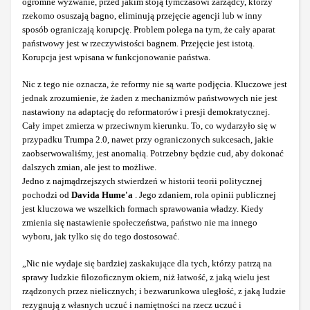
ogromne wyzwanie, przed jakim stoją tymczasowi zarządcy, którzy
rzekomo osuszają bagno, eliminują przejęcie agencji lub w inny
sposób ograniczają korupcję. Problem polega na tym, że cały aparat
państwowy jest w rzeczywistości bagnem. Przejęcie jest istotą.
Korupcja jest wpisana w funkcjonowanie państwa.
Nic z tego nie oznacza, że reformy nie są warte podjęcia. Kluczowe jest
jednak zrozumienie, że żaden z mechanizmów państwowych nie jest
nastawiony na adaptację do reformatorów i presji demokratycznej.
Cały impet zmierza w przeciwnym kierunku. To, co wydarzyło się w
przypadku Trumpa 2.0, nawet przy ograniczonych sukcesach, jakie
zaobserwowaliśmy, jest anomalią. Potrzebny będzie cud, aby dokonać
dalszych zmian, ale jest to możliwe.
Jedno z najmądrzejszych stwierdzeń w historii teorii politycznej
pochodzi od
Davida Hume'a
. Jego zdaniem, rola opinii publicznej
jest kluczowa we wszelkich formach sprawowania władzy. Kiedy
zmienia się nastawienie społeczeństwa, państwo nie ma innego
wyboru, jak tylko się do tego dostosować.
„Nic nie wydaje się bardziej zaskakujące dla tych, którzy patrzą na
sprawy ludzkie filozoficznym okiem, niż łatwość, z jaką wielu jest
rządzonych przez nielicznych; i bezwarunkowa uległość, z jaką ludzie
rezygnują z własnych uczuć i namiętności na rzecz uczuć i