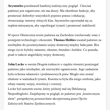
Arystoteles
przedstawił bardziej realistyczny pogląd . Chociaż
państwo jest organiczne, nie ma duszy. Ma określone funkcje, aby
promować dobrobyt wszystkich poprzez prawa i edukację,
równoważąc interesy różnych klas. Arystoteles opowiadał się za
rządem mieszanym, aby zapobiegać tyranii i promować stabilność.
W epoce Oświecenia teorie państwa na Zachodzie ewoluowały wraz z
postępem technologii i ekonomii.
Thomas Hobbes
uważał państwo za
niezbędne do powstrzymania wojny domowej między frakcjami. Bez
niego życie byłoby samotne, okrutne, brutalne i krótkie. Co prawda,
pisał w trakcie angielskiej wojny domowej.
John Locke
w swoim
Drugim traktacie o rządzie
również postrzegał
państwo jako niezbędne, ale niezwykle ograniczone. Jego zadaniem
była ochrona własności i podstawowych praw. Mogło ono zostać
obalone w warunkach tyranii. Kwestia ta była dla niego osobista, jako
ofiary traumy wojny, rewolucji i cenzury.
Locke był autorem wzoru, który później stał się Deklaracją
Niepodległości. Znajdujemy tu pogląd, że państwo jest „koniecznym
złem”, perspektywę powszechnie akceptowaną przez Ojców
Założycieli Stanów Zjednoczonych.