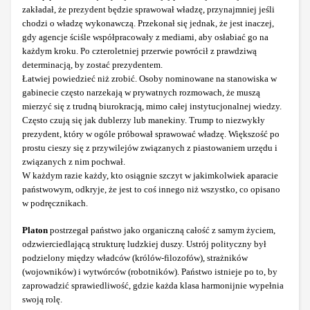
zakładał, że prezydent będzie sprawował władzę, przynajmniej jeśli
chodzi o władzę wykonawczą. Przekonał się jednak, że jest inaczej,
gdy agencje ściśle współpracowały z mediami, aby osłabiać go na
każdym kroku. Po czteroletniej przerwie powrócił z prawdziwą
determinacją, by zostać prezydentem.
Łatwiej powiedzieć niż zrobić. Osoby nominowane na stanowiska w
gabinecie często narzekają w prywatnych rozmowach, że muszą
mierzyć się z trudną biurokracją, mimo całej instytucjonalnej wiedzy.
Często czują się jak dublerzy lub manekiny. Trump to niezwykły
prezydent, który w ogóle próbował sprawować władzę. Większość po
prostu cieszy się z przywilejów związanych z piastowaniem urzędu i
związanych z nim pochwał.
W każdym razie każdy, kto osiągnie szczyt w jakimkolwiek aparacie
państwowym, odkryje, że jest to coś innego niż wszystko, co opisano
w podręcznikach.
Platon
postrzegał państwo jako organiczną całość z samym życiem,
odzwierciedlającą strukturę ludzkiej duszy. Ustrój polityczny był
podzielony między władców (królów-filozofów), strażników
(wojowników) i wytwórców (robotników). Państwo istnieje po to, by
zaprowadzić sprawiedliwość, gdzie każda klasa harmonijnie wypełnia
swoją rolę.