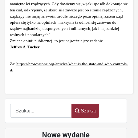
namiętności rządzących. Gdy dowiemy się, w jaki sposób dokonuje się
ten cud, odkryjemy, że skoro siła zawsze jest po stronie rządzonych,
rządzący nie mają na swoim źródle niczego poza opinią. Zatem rząd
opiera się tylko na opiniach; maksyma ta odnosi się zarówno do
rządów najbardziej despotycznych i militarnych, jak i najbardziej
wolnych i popularnych”.
Zmiana opinii publicznej: to jest najważniejsze zadanie.
Jeffrey A. Tucker
Za:
https://brownstone.org/articles/what-is-the-state-and-who-controls-
it/
Szukaj
Szukaj
Nowe wydanie