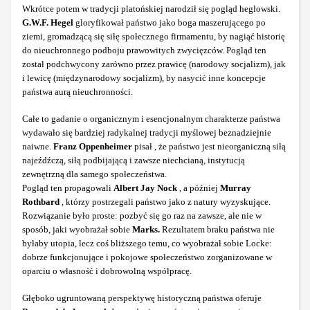
Wkrótce potem w tradycji platońskiej narodził się pogląd heglowski.
G.W.F. Hegel
gloryfikował państwo jako boga maszerującego po
ziemi, gromadzącą się siłę społecznego firmamentu, by nagiąć historię
do nieuchronnego podboju prawowitych zwycięzców. Pogląd ten
został podchwycony zarówno przez prawicę (narodowy socjalizm), jak
i lewicę (międzynarodowy socjalizm), by nasycić inne koncepcje
państwa aurą nieuchronności.
Całe to gadanie o organicznym i esencjonalnym charakterze państwa
wydawało się bardziej radykalnej tradycji myślowej beznadziejnie
naiwne.
Franz Oppenheimer
pisał , że państwo jest nieorganiczną siłą
najeźdźczą, siłą podbijającą i zawsze niechcianą, instytucją
zewnętrzną dla samego społeczeństwa.
Pogląd ten propagowali
Albert Jay Nock
, a później
Murray
Rothbard
, którzy postrzegali państwo jako z natury wyzyskujące.
Rozwiązanie było proste: pozbyć się go raz na zawsze, ale nie w
sposób, jaki wyobrażał sobie
Marks.
Rezultatem braku państwa nie
byłaby utopia, lecz coś bliższego temu, co wyobrażał sobie Locke:
dobrze funkcjonujące i pokojowe społeczeństwo zorganizowane w
oparciu o własność i dobrowolną współpracę.
Głęboko ugruntowaną perspektywę historyczną państwa oferuje