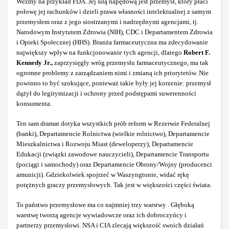
Weźmy na przykład FDA. Jej siłą napędową jest przemysł, który płaci
połowę jej rachunków i dzieli prawa własności intelektualnej z samym
przemysłem oraz z jego siostrzanymi i nadrzędnymi agencjami, tj.
Narodowym Instytutem Zdrowia (NIH), CDC i Departamentem Zdrowia
i Opieki Społecznej (HHS). Branża farmaceutyczna ma zdecydowanie
największy wpływ na funkcjonowanie tych agencji, dlatego
Robert F.
Kennedy Jr.,
zaprzysięgły wróg przemysłu farmaceutycznego, ma tak
ogromne problemy z zarządzaniem nimi i zmianą ich priorytetów. Nie
powinno to być szokujące, ponieważ takie były jej korzenie: przemysł
dążył do legitymizacji i ochrony przed podstępami suwerenności
konsumenta.
Ten sam dramat dotyka wszystkich prób reform w Rezerwie Federalnej
(banki), Departamencie Rolnictwa (wielkie rolnictwo), Departamencie
Mieszkalnictwa i Rozwoju Miast (deweloperzy), Departamencie
Edukacji (związki zawodowe nauczycieli), Departamencie Transportu
(pociągi i samochody) oraz Departamencie Obrony/Wojny (producenci
amunicji). Gdziekolwiek spojrzeć w Waszyngtonie, widać rękę
potężnych graczy przemysłowych. Tak jest w większości części świata.
To państwo przemysłowe ma co najmniej trzy warstwy . Głęboką
warstwę tworzą agencje wywiadowcze oraz ich dobroczyńcy i
partnerzy przemysłowi. NSA i CIA zlecają większość swoich działań