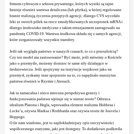
firmom cyfrowym z sektora prywatnego, których wyniki są tajne.
Istnieje również warstwa detaliczna (lub płytka), w której regulowane
branże realizują życzenia przejętych agencji; dlatego CVS wycofało
leki ze swoich półek na rzecz zmodyfikowanych szczepionek mRNA i
dlatego środowisko medyczne z takim entuzjazmem zareagowało na
pandemię COVID-19. Warstwa środkowa składa się z samych agencji,
które zorganizowały wszystkie transfery.
Jeśli tak wygląda państwo w naszych czasach, to co z przeszłością?
Czy ten model ma zastosowanie? Być może, jeśli mówimy o Kościele
jako o przemyśle, możemy dostrzec te same siły działające w
średniowieczu. Jeśli spojrzymy na instytucje wojskowe jako na
przemysł, zyskamy inne spojrzenie na to, co napędzało starożytne
państwa również w Rzymie i Atenach.
Jak ta namacalna i nieco mroczna perspektywa genezy i
funkcjonowania państwa wpisuje się w starsze teorie? Odrzuca
idealizm Platona i Hegla, wprowadza element realizmu Hobbesa i
Locke’a, ożywia Marksa i Rothbarda oraz ożywia teorie de Jouvela i
Hoppego.
O ile nam wiadomo, jest to najdokładniejszy opis rzeczywistości
współczesnego etatyzmu, jaki jest dostępny. To dodatkowo podkreśla