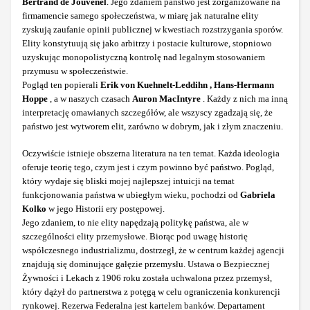
Bertrand de Jouvenel
. Jego zdaniem państwo jest zorganizowane na
firmamencie samego społeczeństwa, w miarę jak naturalne elity
zyskują zaufanie opinii publicznej w kwestiach rozstrzygania sporów.
Elity konstytuują się jako arbitrzy i postacie kulturowe, stopniowo
uzyskując monopolistyczną kontrolę nad legalnym stosowaniem
przymusu w społeczeństwie.
Pogląd ten popierali
Erik von Kuehnelt-Leddihn , Hans-Hermann
Hoppe
, a w naszych czasach
Auron MacIntyre
. Każdy z nich ma inną
interpretację omawianych szczegółów, ale wszyscy zgadzają się, że
państwo jest wytworem elit, zarówno w dobrym, jak i złym znaczeniu.
Oczywiście istnieje obszerna literatura na ten temat. Każda ideologia
oferuje teorię tego, czym jest i czym powinno być państwo. Pogląd,
który wydaje się bliski mojej najlepszej intuicji na temat
funkcjonowania państwa w ubiegłym wieku, pochodzi od
Gabriela
Kolko
w jego Historii ery postępowej.
Jego zdaniem, to nie elity napędzają politykę państwa, ale w
szczególności elity przemysłowe. Biorąc pod uwagę historię
współczesnego industrializmu, dostrzegł, że w centrum każdej agencji
znajdują się dominujące gałęzie przemysłu. Ustawa o Bezpiecznej
Żywności i Lekach z 1906 roku została uchwalona przez przemysł,
który dążył do partnerstwa z potęgą w celu ograniczenia konkurencji
rynkowej. Rezerwa Federalna jest kartelem banków. Departament