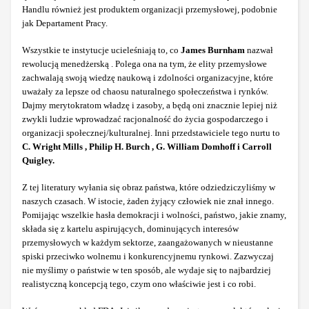
Handlu również jest produktem organizacji przemysłowej, podobnie
jak Departament Pracy.
Wszystkie te instytucje ucieleśniają to, co
James Burnham
nazwał
rewolucją menedżerską . Polega ona na tym, że elity przemysłowe
zachwalają swoją wiedzę naukową i zdolności organizacyjne, które
uważały za lepsze od chaosu naturalnego społeczeństwa i rynków.
Dajmy merytokratom władzę i zasoby, a będą oni znacznie lepiej niż
zwykli ludzie wprowadzać racjonalność do życia gospodarczego i
organizacji społecznej/kulturalnej. Inni przedstawiciele tego nurtu to
C. Wright Mills , Philip H. Burch , G. William Domhoff i Carroll
Quigley.
Z tej literatury wyłania się obraz państwa, które odziedziczyliśmy w
naszych czasach. W istocie, żaden żyjący człowiek nie znał innego.
Pomijając wszelkie hasła demokracji i wolności, państwo, jakie znamy,
składa się z kartelu aspirujących, dominujących interesów
przemysłowych w każdym sektorze, zaangażowanych w nieustanne
spiski przeciwko wolnemu i konkurencyjnemu rynkowi. Zazwyczaj
nie myślimy o państwie w ten sposób, ale wydaje się to najbardziej
realistyczną koncepcją tego, czym ono właściwie jest i co robi.