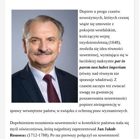
Dopiero u progu czasów
nowożytnych, których cezurę
wiąże się umownie z
pokojem westfalskim,
kończącym wojnę
trzydziestoletnią (1648),
zrodziła się idea równości
suwerennej, wyrażająca się w
łacińskiej maksymie
par in
parem non habet imperium
(równy nad równym nie
sprawuje władztwa). Z
czasem zaczęto też zwracać
uwagę na gwarancję
poszanowania suwerenności
poprzez nieingerencję w
sprawy wewnętrzne państw, w związku z ochroną praw wyznaniowych.
Dopełnieniem rozumienia suwerenności w kontekście państwa stała się
myśl oświeceniowa, którą najpełniej zaprezentował
Jan Jakub
Roussea
u (1712-1788). Po raz pierwszy połączył on suwerenność