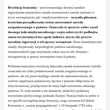
Rewolucja francuska
– przeciwstawiając dawnej zasadzie
legitymizmu monarchów zasadę suwerenności narodu zarówno w
życiu wewnętrznym, jak i międzynarodowym –
uczyniła głównym
kryterium porządkowania świata suwerenność narodu
zorganizowanego w państwo. Oznaczało to sprzeciw wobec zasad
dawnego ładu międzynarodowego: wojen zaborczych i podbojów,
zmian terytorialnych bez zgody ludności, użycia siły przeciw
narodom, ingerencji w ich sprawy wewnętrzne
. Nowe demokratyczne
zasady obejmowały niepodległość państwa narodowego,
nienaruszalność jego terytorium, zakaz użycia siły zbrojnej i
nieingerencję w sprawy wewnętrzne innych państw.
Proklamowana przez rewolucję francuską zasada suwerenności narodu
oznaczała nie tylko podmiotowość narodu zorganizowanego w
państwo, ale też prawo każdego narodu do samostanowienia, do
wyboru organizacji państwowej, łącznie z prawem odłączenia od
dotychczasowej, przyłączenia do innej bądź utworzenia własnego
państwa. To wola narodu a nie monarchy miała być podstawą
terytorialno-politycznego podziału Europy. Francja brała na siebie w
ten sposób szczególną misję dziejową, czego wyrazem był dekret
Konwentu o „wojnie propagandowej” z 19 listopada 1792 roku,