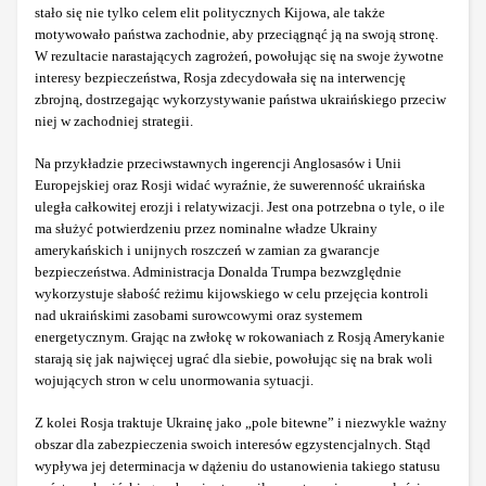
stało się nie tylko celem elit politycznych Kijowa, ale także
motywowało państwa zachodnie, aby przeciągnąć ją na swoją stronę.
W rezultacie narastających zagrożeń, powołując się na swoje żywotne
interesy bezpieczeństwa, Rosja zdecydowała się na interwencję
zbrojną, dostrzegając wykorzystywanie państwa ukraińskiego przeciw
niej w zachodniej strategii.
Na przykładzie przeciwstawnych ingerencji Anglosasów i Unii
Europejskiej oraz Rosji widać wyraźnie, że suwerenność ukraińska
uległa całkowitej erozji i relatywizacji. Jest ona potrzebna o tyle, o ile
ma służyć potwierdzeniu przez nominalne władze Ukrainy
amerykańskich i unijnych roszczeń w zamian za gwarancje
bezpieczeństwa. Administracja Donalda Trumpa bezwzględnie
wykorzystuje słabość reżimu kijowskiego w celu przejęcia kontroli
nad ukraińskimi zasobami surowcowymi oraz systemem
energetycznym. Grając na zwłokę w rokowaniach z Rosją Amerykanie
starają się jak najwięcej ugrać dla siebie, powołując się na brak woli
wojujących stron w celu unormowania sytuacji.
Z kolei Rosja traktuje Ukrainę jako „pole bitewne” i niezwykle ważny
obszar dla zabezpieczenia swoich interesów egzystencjalnych. Stąd
wypływa jej determinacja w dążeniu do ustanowienia takiego statusu