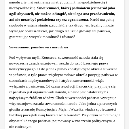
narodu z jej najważniejszymi atrybutami, tj. niepodzielnością i
niezbywalnością.
Suwerenności, której podmiotem jest naród jako
ogół obywateli, nie można odstąpić, nie ulega ona przedawnieniu,
ani nie może być podzielona czy też ograniczona
. Naród ma pełną
swobodę w ustanawianiu rządu, który tak długo jest legalny i może
wymagać posłuszeństwa, jak długo realizuje główny cel państwa,
gwarantując wszystkim wolność i równość.
Suwerenność państwowa i narodowa
Pod wpływem myśli Rousseau, suwerenność narodu stała się
nowoczesną zasadą ustrojową i weszła do współczesnego prawa
konstytucyjnego. O ile jednak prawo konstytucyjne określa suwerena
w państwie, o tyle prawo międzynarodowe określa pozycję państwa w
stosunkach międzynarodowych i atrybut suwerenności wiąże
wyłącznie z państwem. Od czasu rewolucji francuskiej przyjmuje się,
iż państwo jest organem woli narodu, a naród jest ostatecznym i
najwyższym źródłem władzy. Obok suwerenności państwa występuje
więc ustrojowa zasada suwerenności narodu. Jako jedna z pierwszych
głosiła tę zasadę Konstytucja 3 Maja: „Wszelka władza społeczności
ludzkiej początek swój bierze z woli Narodu”. Przy czym naród to ogół
obywateli danego państwa, pojmowany w znaczeniu politycznym, a
nie etnicznym.