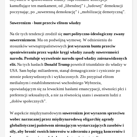
kamuflujące ten mankament, od „liberalnej” i „ludowej” demokracji
poczynając, po „suwerenną demokrację” i „mobilizację demotyczną”.
Suwerenizm - bunt przeciw elitom władzy
Na tle tych tendencji zrodził się
nurt polityczno-ideologiczny zwany
suwerenizmem
. Ma on podwójną wymowę. W odniesieniu do
stosunków wewnątrzpaństwowych
jest wyrazem buntu przeciw
sponiewieraniu przez wąskie kręgi władzy zasady suwerenności
narodu.
Postuluje wyzwolenie narodu spod władzy znienawidzonych
elit.
Na tych hasłach
Donald Trump
powrócił triumfalnie do władzy w
USA. Sam będąc miliarderem, stanął demagogicznie i cynicznie po
stronie pokrzywdzonych i wykluczonych. Zło przypisał elitom
medialnym i establishmentowi wschodniego Wybrzeża,
opowiadającym się za lewackimi hasłami emancypacji, równości płci i
preferencji seksualnych, a nie za równością szans i awansem ludzi z
„dołów społecznych”.
W aspekcie międzynarodowym
suwerenizm jest wyrazem sprzeciwu
wobec narzucanej przez międzynarodową oligarchię agendy
globalistycznej państwom niemającym wystarczających zasobów i
siły, aby bronić swoich interesów w zderzeniu z potęgą koncernów i