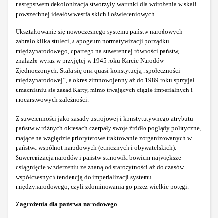
następstwem dekolonizacja stworzyły warunki dla wdrożenia w skali
powszechnej ideałów westfalskich i oświeceniowych.
Ukształtowanie się nowoczesnego systemu państw narodowych
zabrało kilka stuleci, a apogeum normatywizacji porządku
międzynarodowego, opartego na suwerennej równości państw,
znalazło wyraz w przyjętej w 1945 roku Karcie Narodów
Zjednoczonych. Stała się ona quasi-konstytucją „społeczności
międzynarodowej”, a okres zimnowojenny aż do 1989 roku sprzyjał
umacnianiu się zasad Karty, mimo trwających ciągle imperialnych i
mocarstwowych zależności.
Z suwerenności jako zasady ustrojowej i konstytutywnego atrybutu
państw w różnych okresach czerpały swoje źródło poglądy polityczne,
mające na względzie priorytetowe traktowanie zorganizowanych w
państwa wspólnot narodowych (etnicznych i obywatelskich).
Suwerenizacja narodów i państw stanowiła bowiem największe
osiągnięcie w zderzeniu ze znaną od starożytności aż do czasów
współczesnych tendencją do imperializacji systemu
międzynarodowego, czyli zdominowania go przez wielkie potęgi.
Zagrożenia dla państwa narodowego