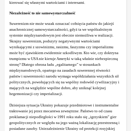
kierować się własnymi wartościami i interesami.
Niezależność to nie samowystarczalność
Suwerenizm nie może wszak oznaczać cofnięcia państw do jakiejś
anachronicznej samowystarczalności, gdyż ta we współzależnym
systemie międzynarodowym jest obecnie niemożliwa w realizacji.
Skrajny suwerenizm, podszyty negatywnymi wartościami
wynikającymi z szowinizmu, rasizmu, faszyzmu czy imperializmu
może być zjawiskiem ewidentnie szkodliwym. Kto wie, czy doktryna
trumpizmu w USA nie kieruje Ameryki w taką właśnie niebezpieczną
stronę? Dlatego obrona ładu „egalitarnego” w stosunkach
międzynarodowych, opartego na zasadach suwerennej równości
państw i suwerenności narodu wymaga współdziałania wszystkich sił
politycznych, powołujących się na wspólny rodowód cywilizacyjny i
mających na względzie wspólne dobro, aby uniknąć kolejnej
hegemonizacji czy imperializacji.
Dzisiejsza sytuacja Ukrainy pokazuje przedmiotowe i instrumentalne
traktowanie jej przez mocarstwa zewnętrzne. Państwo to od czasu
proklamacji niepodległości w 1991 roku stało się „igrzyskiem” gier
geopolitycznych ze względu na jego ważną lokalizację przestrzenną i
posiadane zasoby. Uniezależnienie Ukrainy od protekcji rosyjskiej