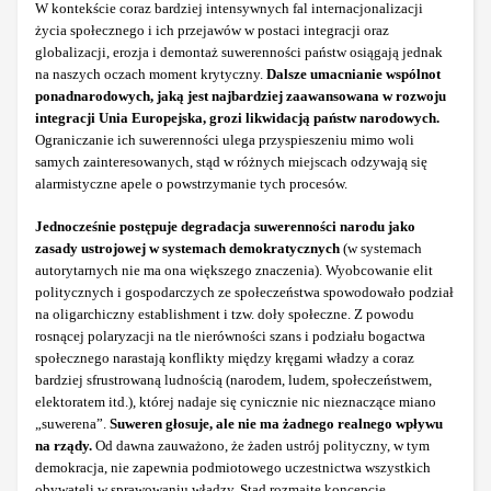
W kontekście coraz bardziej intensywnych fal internacjonalizacji
życia społecznego i ich przejawów w postaci integracji oraz
globalizacji, erozja i demontaż suwerenności państw osiągają jednak
na naszych oczach moment krytyczny.
Dalsze umacnianie wspólnot
ponadnarodowych, jaką jest najbardziej zaawansowana w rozwoju
integracji
Unia Europejska, grozi likwidacją państw narodowych.
Ograniczanie ich suwerenności ulega przyspieszeniu mimo woli
samych zainteresowanych, stąd w różnych miejscach odzywają się
alarmistyczne apele o powstrzymanie tych procesów.
Jednocześnie postępuje degradacja suwerenności narodu jako
zasady ustrojowej w systemach demokratycznych
(w systemach
autorytarnych nie ma ona większego znaczenia). Wyobcowanie elit
politycznych i gospodarczych ze społeczeństwa spowodowało podział
na oligarchiczny establishment i tzw. doły społeczne. Z powodu
rosnącej polaryzacji na tle nierówności szans i podziału bogactwa
społecznego narastają konflikty między kręgami władzy a coraz
bardziej sfrustrowaną ludnością (narodem, ludem, społeczeństwem,
elektoratem itd.), której nadaje się cynicznie nic nieznaczące miano
„suwerena”.
Suweren głosuje, ale nie ma żadnego realnego wpływu
na rządy.
Od dawna zauważono, że żaden ustrój polityczny, w tym
demokracja, nie zapewnia podmiotowego uczestnictwa wszystkich
obywateli w sprawowaniu władzy. Stąd rozmaite koncepcje