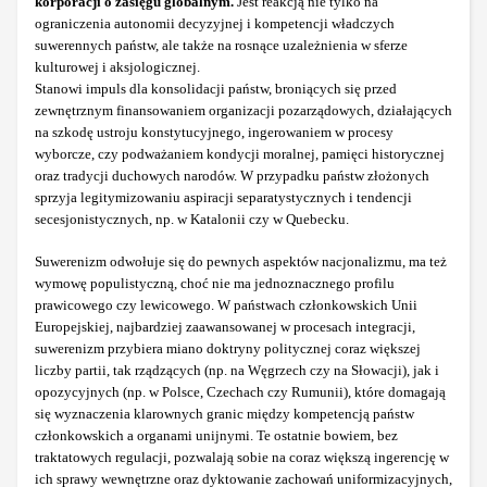
korporacji o zasięgu globalnym.
Jest reakcją nie tylko na
ograniczenia autonomii decyzyjnej i kompetencji władczych
suwerennych państw, ale także na rosnące uzależnienia w sferze
kulturowej i aksjologicznej.
Stanowi impuls dla konsolidacji państw, broniących się przed
zewnętrznym finansowaniem organizacji pozarządowych, działających
na szkodę ustroju konstytucyjnego, ingerowaniem w procesy
wyborcze, czy podważaniem kondycji moralnej, pamięci historycznej
oraz tradycji duchowych narodów. W przypadku państw złożonych
sprzyja legitymizowaniu aspiracji separatystycznych i tendencji
secesjonistycznych, np. w Katalonii czy w Quebecku.
Suwerenizm odwołuje się do pewnych aspektów nacjonalizmu, ma też
wymowę populistyczną, choć nie ma jednoznacznego profilu
prawicowego czy lewicowego. W państwach członkowskich Unii
Europejskiej, najbardziej zaawansowanej w procesach integracji,
suwerenizm przybiera miano doktryny politycznej coraz większej
liczby partii, tak rządzących (np. na Węgrzech czy na Słowacji), jak i
opozycyjnych (np. w Polsce, Czechach czy Rumunii), które domagają
się wyznaczenia klarownych granic między kompetencją państw
członkowskich a organami unijnymi. Te ostatnie bowiem, bez
traktatowych regulacji, pozwalają sobie na coraz większą ingerencję w
ich sprawy wewnętrzne oraz dyktowanie zachowań uniformizacyjnych,