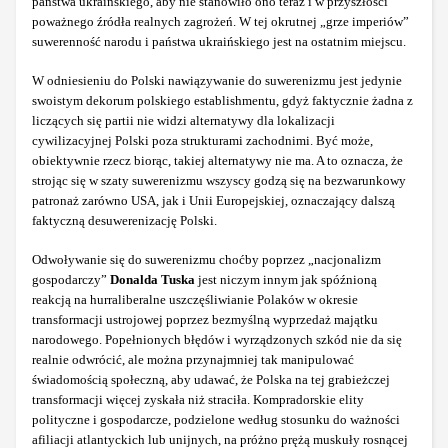
państwa ukraińskiego, aby nie stanowiło ono teraz i w przyszłości
poważnego źródła realnych zagrożeń. W tej okrutnej „grze imperiów”
suwerenność narodu i państwa ukraińskiego jest na ostatnim miejscu.
W odniesieniu do Polski nawiązywanie do suwerenizmu jest jedynie
swoistym dekorum polskiego establishmentu, gdyż faktycznie żadna z
liczących się partii nie widzi alternatywy dla lokalizacji
cywilizacyjnej Polski poza strukturami zachodnimi. Być może,
obiektywnie rzecz biorąc, takiej alternatywy nie ma. A to oznacza, że
strojąc się w szaty suwerenizmu wszyscy godzą się na bezwarunkowy
patronaż zarówno USA, jak i Unii Europejskiej, oznaczający dalszą
faktyczną desuwerenizację Polski.
Odwoływanie się do suwerenizmu choćby poprzez „nacjonalizm
gospodarczy”
Donalda Tuska
jest niczym innym jak spóźnioną
reakcją na hurraliberalne uszczęśliwianie Polaków w okresie
transformacji ustrojowej poprzez bezmyślną wyprzedaż majątku
narodowego. Popełnionych błędów i wyrządzonych szkód nie da się
realnie odwrócić, ale można przynajmniej tak manipulować
świadomością społeczną, aby udawać, że Polska na tej grabieżczej
transformacji więcej zyskała niż straciła. Kompradorskie elity
polityczne i gospodarcze, podzielone według stosunku do ważności
afiliacji atlantyckich lub unijnych, na próżno prężą muskuły rosnącej