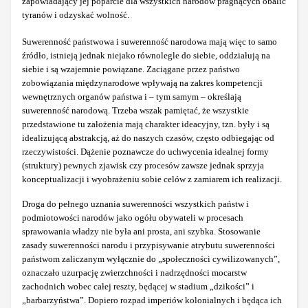
zapowiadający jej poparcie dla wszystkich narodów pragnących obalić
tyranów i odzyskać wolność.
Suwerenność państwowa i suwerenność narodowa mają więc to samo
źródło, istnieją jednak niejako równolegle do siebie, oddziałują na
siebie i są wzajemnie powiązane. Zaciągane przez państwo
zobowiązania międzynarodowe wpływają na zakres kompetencji
wewnętrznych organów państwa i – tym samym – określają
suwerenność narodową. Trzeba wszak pamiętać, że wszystkie
przedstawione tu założenia mają charakter ideacyjny, tzn. były i są
idealizującą abstrakcją, aż do naszych czasów, często odbiegając od
rzeczywistości. Dążenie poznawcze do uchwycenia idealnej formy
(struktury) pewnych zjawisk czy procesów zawsze jednak sprzyja
konceptualizacji i wyobrażeniu sobie celów z zamiarem ich realizacji.
Droga do pełnego uznania suwerenności wszystkich państw i
podmiotowości narodów jako ogółu obywateli w procesach
sprawowania władzy nie była ani prosta, ani szybka. Stosowanie
zasady suwerenności narodu i przypisywanie atrybutu suwerenności
państwom zaliczanym wyłącznie do „społeczności cywilizowanych”,
oznaczało uzurpację zwierzchności i nadrzędności mocarstw
zachodnich wobec całej reszty, będącej w stadium „dzikości” i
„barbarzyństwa”. Dopiero rozpad imperiów kolonialnych i będąca ich