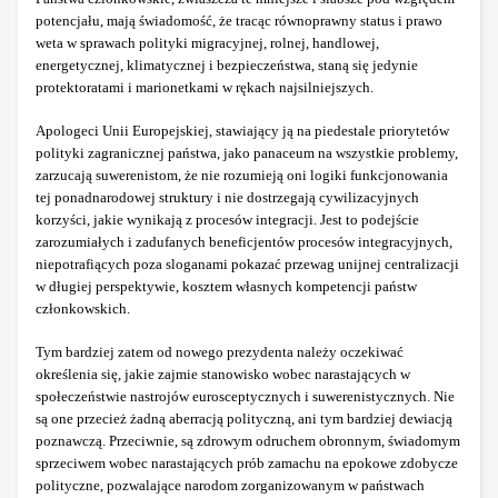
potencjału, mają świadomość, że tracąc równoprawny status i prawo
weta w sprawach polityki migracyjnej, rolnej, handlowej,
energetycznej, klimatycznej i bezpieczeństwa, staną się jedynie
protektoratami i marionetkami w rękach najsilniejszych.
Apologeci Unii Europejskiej, stawiający ją na piedestale priorytetów
polityki zagranicznej państwa, jako panaceum na wszystkie problemy,
zarzucają suwerenistom, że nie rozumieją oni logiki funkcjonowania
tej ponadnarodowej struktury i nie dostrzegają cywilizacyjnych
korzyści, jakie wynikają z procesów integracji. Jest to podejście
zarozumiałych i zadufanych beneficjentów procesów integracyjnych,
niepotrafiących poza sloganami pokazać przewag unijnej centralizacji
w długiej perspektywie, kosztem własnych kompetencji państw
członkowskich.
Tym bardziej zatem od nowego prezydenta należy oczekiwać
określenia się, jakie zajmie stanowisko wobec narastających w
społeczeństwie nastrojów eurosceptycznych i suwerenistycznych. Nie
są one przecież żadną aberracją polityczną, ani tym bardziej dewiacją
poznawczą. Przeciwnie, są zdrowym odruchem obronnym, świadomym
sprzeciwem wobec narastających prób zamachu na epokowe zdobycze
polityczne, pozwalające narodom zorganizowanym w państwach