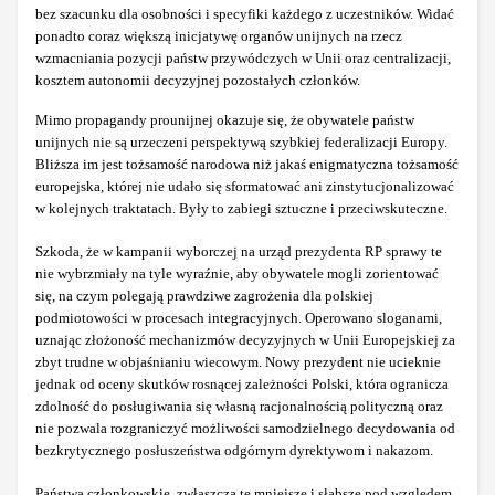
bez szacunku dla osobności i specyfiki każdego z uczestników. Widać
ponadto coraz większą inicjatywę organów unijnych na rzecz
wzmacniania pozycji państw przywódczych w Unii oraz centralizacji,
kosztem autonomii decyzyjnej pozostałych członków.
Mimo propagandy prounijnej okazuje się, że obywatele państw
unijnych nie są urzeczeni perspektywą szybkiej federalizacji Europy.
Bliższa im jest tożsamość narodowa niż jakaś enigmatyczna tożsamość
europejska, której nie udało się sformatować ani zinstytucjonalizować
w kolejnych traktatach. Były to zabiegi sztuczne i przeciwskuteczne.
Szkoda, że w kampanii wyborczej na urząd prezydenta RP sprawy te
nie wybrzmiały na tyle wyraźnie, aby obywatele mogli zorientować
się, na czym polegają prawdziwe zagrożenia dla polskiej
podmiotowości w procesach integracyjnych. Operowano sloganami,
uznając złożoność mechanizmów decyzyjnych w Unii Europejskiej za
zbyt trudne w objaśnianiu wiecowym. Nowy prezydent nie ucieknie
jednak od oceny skutków rosnącej zależności Polski, która ogranicza
zdolność do posługiwania się własną racjonalnością polityczną oraz
nie pozwala rozgraniczyć możliwości samodzielnego decydowania od
bezkrytycznego posłuszeństwa odgórnym dyrektywom i nakazom.
Państwa członkowskie, zwłaszcza te mniejsze i słabsze pod względem