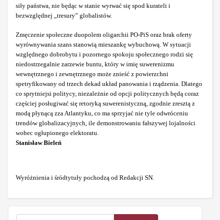
siły państwa, nie będąc w stanie wyrwać się spod kurateli i
bezwzględnej „tresury” globalistów.
Zmęczenie społeczne duopolem oligarchii PO-PiS oraz brak oferty
wyrównywania szans stanowią mieszankę wybuchową. W sytuacji
względnego dobrobytu i pozornego spokoju społecznego rodzi się
niedostrzegalnie zarzewie buntu, który w imię suwerenizmu
wewnętrznego i zewnętrznego może znieść z powierzchni
spetryfikowany od trzech dekad układ panowania i rządzenia. Dlatego
co sprytniejsi politycy, niezależnie od opcji politycznych będą coraz
częściej posługiwać się retoryką suwerenistyczną, zgodnie zresztą z
modą płynącą zza Atlantyku, co ma sprzyjać nie tyle odwróceniu
trendów globalizacyjnych, ile demonstrowaniu fałszywej lojalności
wobec ogłupionego elektoratu.
Stanisław Bieleń
Wyróżnienia i śródtytuły pochodzą od Redakcji SN.
Szukaj