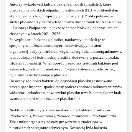
Autorzy wyizolowali kultury bakterii z narośli (plastisfer), które
utworzyli na morskich odpadach plastikowych (PET – politereftalan
etylenu, polietylen, polipropylen i polistyren). Próbki pobrano w
strefie pływów przybrzeżnych w pobliżu dwóch zatok Morza Barentsa
– Zielonej i Podpachty – a także w Zatoce Kolskiej, podczas letnich
ekspedycji w latach 2021–2023.
Po wypłukaniu bakterii z plastiku, naukowcy umieścili je w
specjalnym podłożu mineralnym, niezawierającym materii
organicznej. Jedynym źródłem węgla i energii dla mikroorganizmów w
tym podłożu był jeden rodzaj plastiku, dodawany w postaci proszku,
włókien lub emulsji. W ten sposób naukowcy testowali bakterie pod
kątem ich „preferencji smakowych” – jeśli kolonia zaczęła rosnąć,
była zdolna do konsumpcji plastiku.
Do oceny zdolności bakterii do degradacji plastiku zastosowano
następujące kryteria: spadek masy podczas hodowli mikroorganizmów,
widoczne uszkodzenia powierzchni plastiku (tzw. bioerozja) oraz brak
wzrostu bakterii w podłożu bez plastiku./…/
Niektóre z kultur były znane naukowcom – bakterie z rodzajów
Rhodococcus, Pseudomonas, Pseudoalteromonas
i
Rhodopirellula
.
Takie mikroorganizmy zostały już wcześniej znalezione w
plastiskerach w regionie arktycznym. Nowością była bakteria