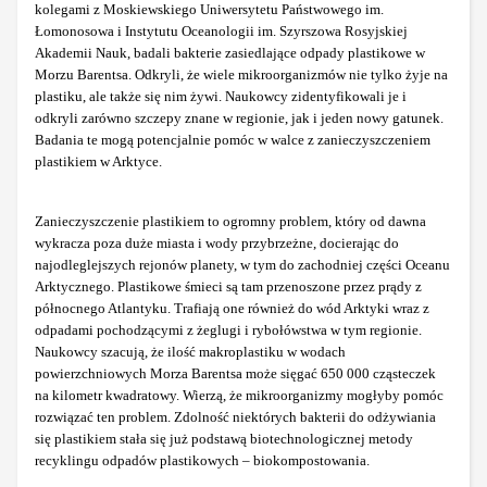
kolegami z Moskiewskiego Uniwersytetu Państwowego im.
Łomonosowa i Instytutu Oceanologii im. Szyrszowa Rosyjskiej
Akademii Nauk, badali bakterie zasiedlające odpady plastikowe w
Morzu Barentsa. Odkryli, że wiele mikroorganizmów nie tylko żyje na
plastiku, ale także się nim żywi. Naukowcy zidentyfikowali je i
odkryli zarówno szczepy znane w regionie, jak i jeden nowy gatunek.
Badania te mogą potencjalnie pomóc w walce z zanieczyszczeniem
plastikiem w Arktyce.
Zanieczyszczenie plastikiem to ogromny problem, który od dawna
wykracza poza duże miasta i wody przybrzeżne, docierając do
najodleglejszych rejonów planety, w tym do zachodniej części Oceanu
Arktycznego. Plastikowe śmieci są tam przenoszone przez prądy z
północnego Atlantyku. Trafiają one również do wód Arktyki wraz z
odpadami pochodzącymi z żeglugi i rybołówstwa w tym regionie.
Naukowcy szacują, że ilość makroplastiku w wodach
powierzchniowych Morza Barentsa może sięgać 650 000 cząsteczek
na kilometr kwadratowy. Wierzą, że mikroorganizmy mogłyby pomóc
rozwiązać ten problem. Zdolność niektórych bakterii do odżywiania
się plastikiem stała się już podstawą biotechnologicznej metody
recyklingu odpadów plastikowych – biokompostowania.