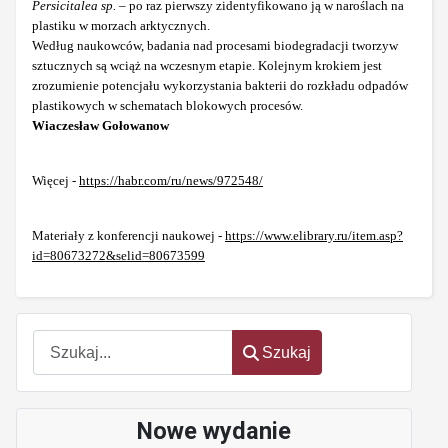
Persicitalea sp.
– po raz pierwszy zidentyfikowano ją w naroślach na
plastiku w morzach arktycznych.
Według naukowców, badania nad procesami biodegradacji tworzyw
sztucznych są wciąż na wczesnym etapie. Kolejnym krokiem jest
zrozumienie potencjału wykorzystania bakterii do rozkładu odpadów
plastikowych w schematach blokowych procesów.
Wiaczesław Gołowanow
Więcej -
https://habr.com/ru/news/972548/
Materiały z konferencji naukowej -
https://www.elibrary.ru/item.asp?
id=80673272&selid=80673599
Szukaj
Szukaj
Nowe wydanie