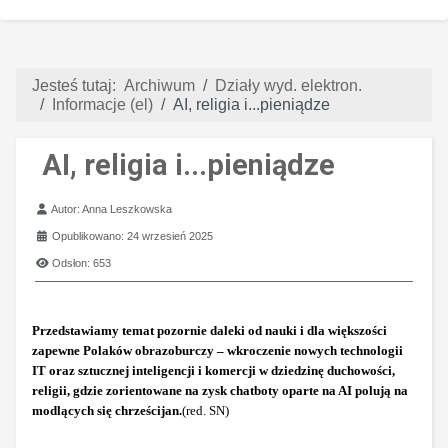
Jesteś tutaj:
Archiwum
Działy wyd. elektron.
Informacje (el)
AI, religia i...pieniądze
AI, religia i...pieniądze
Szczegóły
Autor:
Anna Leszkowska
Opublikowano: 24 wrzesień 2025
Odsłon: 653
Przedstawiamy temat pozornie daleki od nauki i dla większości
zapewne Polaków obrazoburczy – wkroczenie nowych technologii
IT oraz sztucznej inteligencji i komercji w dziedzinę duchowości,
religii, gdzie zorientowane na zysk chatboty oparte na AI polują na
modlących się chrześcijan.
(red. SN)