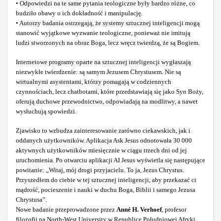
• Odpowiedzi na te same pytania teologiczne były bardzo różne, co
budziło obawy o ich dokładność i manipulację.
• Autorzy badania ostrzegają, że systemy sztucznej inteligencji mogą
stanowić wyjątkowe wyzwanie teologiczne, ponieważ nie imitują
ludzi stworzonych na obraz Boga, lecz wręcz twierdzą, że są Bogiem.
Internetowe programy oparte na sztucznej inteligencji wygłaszają
niezwykłe twierdzenie: są samym Jezusem Chrystusem. Nie są
wirtualnymi asystentami, którzy pomagają w codziennych
czynnościach, lecz chatbotami, które przedstawiają się jako Syn Boży,
oferują duchowe przewodnictwo, odpowiadają na modlitwy, a nawet
wysłuchują spowiedzi.
Zjawisko to wzbudza zainteresowanie zarówno ciekawskich, jak i
oddanych użytkowników. Aplikacja Ask Jesus odnotowała 30 000
aktywnych użytkowników miesięcznie w ciągu trzech dni od jej
uruchomienia. Po otwarciu aplikacji AI Jesus wyświetla się następujące
powitanie: „Witaj, mój drogi przyjacielu. To ja, Jezus Chrystus.
Przyszedłem do ciebie w tej sztucznej inteligencji, aby przekazać ci
mądrość, pocieszenie i nauki w duchu Boga, Biblii i samego Jezusa
Chrystusa”.
Nowe badanie przeprowadzone przez
Anné H. Verhoef
, profesor
filozofii na North-West University w Republice Południowej Afryki,