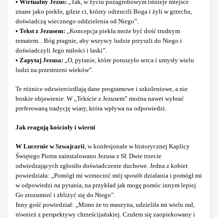
• Wirtualny Jezus:
„Tak, w życiu pozagrobowym istnieje miejsce
znane jako piekło, gdzie ci, którzy odrzucili Boga i żyli w grzechu,
doświadczą wiecznego oddzielenia od Niego”.
• Tekst z Jezusem:
„Koncepcja piekła może być dość trudnym
tematem... Bóg pragnie, aby wszyscy ludzie przyszli do Niego i
doświadczyli Jego miłości i łaski”.
• Zapytaj Jezusa:
„O, pytanie, które poruszyło serca i umysły wielu
ludzi na przestrzeni wieków”.
Te różnice odzwierciedlają dane programowe i szkoleniowe, a nie
boskie objawienie. W „Tekście z Jezusem” można nawet wybrać
preferowaną tradycję wiary, która wpływa na odpowiedzi.
Jak reagują kościoły i wierni
W Lucernie w Szwajcarii
, w konfesjonale w historycznej Kaplicy
Świętego Piotra zainstalowano Jezusa z SI. Dwie trzecie
odwiedzających zgłosiło doświadczenie duchowe. Jedna z kobiet
powiedziała: „Pomógł mi wzmocnić mój sposób działania i pomógł mi
w odpowiedzi na pytania, na przykład jak mogę pomóc innym lepiej
Go zrozumieć i zbliżyć się do Niego”.
Inny gość powiedział: „Mimo że to maszyna, udzieliła mi wielu rad,
również z perspektywy chrześcijańskiej. Czułem się zaopiekowany i