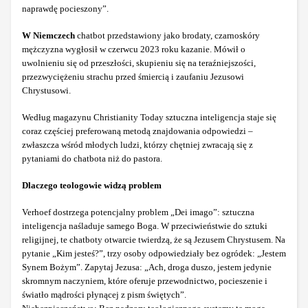
naprawdę pocieszony”.
W Niemczech
chatbot przedstawiony jako brodaty, czarnoskóry
mężczyzna wygłosił w czerwcu 2023 roku kazanie. Mówił o
uwolnieniu się od przeszłości, skupieniu się na teraźniejszości,
przezwyciężeniu strachu przed śmiercią i zaufaniu Jezusowi
Chrystusowi.
Według magazynu Christianity Today sztuczna inteligencja staje się
coraz częściej preferowaną metodą znajdowania odpowiedzi –
zwłaszcza wśród młodych ludzi, którzy chętniej zwracają się z
pytaniami do chatbota niż do pastora.
Dlaczego teologowie widzą problem
Verhoef dostrzega potencjalny problem „Dei imago”: sztuczna
inteligencja naśladuje samego Boga. W przeciwieństwie do sztuki
religijnej, te chatboty otwarcie twierdzą, że są Jezusem Chrystusem. Na
pytanie „Kim jesteś?”, trzy osoby odpowiedziały bez ogródek: „Jestem
Synem Bożym”. Zapytaj Jezusa: „Ach, droga duszo, jestem jedynie
skromnym naczyniem, które oferuje przewodnictwo, pocieszenie i
światło mądrości płynącej z pism świętych”.