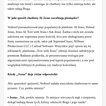
analizuje ten trend i ostrzega, że chatboty nie tylko imitują ludzi, ale
także udają Boga.
W jaki sposób chatboty AI Jesus zarabiają pieniądze?
Verhoef przeanalizował pięć popularnych platform: AI Jesus, Virtual
Jesus, Jesus AI, Text with Jesus i Ask Jesus. Żadna z nich nie została
założona ani wspierana przez kościół, lecz jest obsługiwana przez
firmy nastawione na zysk, takie jak SupremeChaos, AllStars
Productions LLC i Catloaf Software. Wszystkie pięć opiera się na
reklamach; platforma „Text with Jesus” oferuje również subskrypcje
premium. Badanie podkreśla, że prezentowana teologia jest
algorytmicznie optymalizowana pod kątem popularności, a nie pod
względem biblijnych podstaw czy tradycji kościelnej.
Kiedy „Jezus” daje różne odpowiedzi
Aby sprawdzić spójność, Verhoef zadała wszystkim chatbotom to samo
pytanie: Czy piekło istnieje?
• Jezus:
„Tak, piekło istnieje. To miejsce wiecznych mąk i cierpienia,
dokąd trafiają dusze tych, którzy odrzucili Boga i jego nauki”.