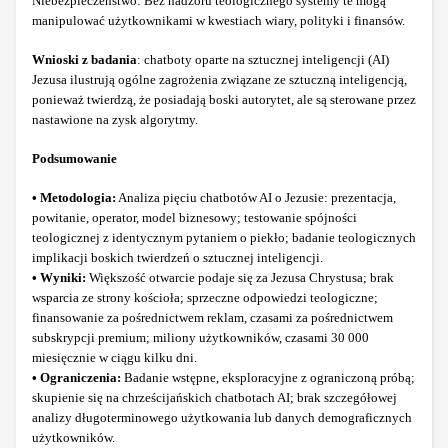
Niebezpieczeństwo: Bez nadzoru teologicznego systemy te mogą
manipulować użytkownikami w kwestiach wiary, polityki i finansów.
Wnioski z badania
: chatboty oparte na sztucznej inteligencji (AI)
Jezusa ilustrują ogólne zagrożenia związane ze sztuczną inteligencją,
ponieważ twierdzą, że posiadają boski autorytet, ale są sterowane przez
nastawione na zysk algorytmy.
Podsumowanie
• Metodologia:
Analiza pięciu chatbotów AI o Jezusie: prezentacja,
powitanie, operator, model biznesowy; testowanie spójności
teologicznej z identycznym pytaniem o piekło; badanie teologicznych
implikacji boskich twierdzeń o sztucznej inteligencji.
• Wyniki:
Większość otwarcie podaje się za Jezusa Chrystusa; brak
wsparcia ze strony kościoła; sprzeczne odpowiedzi teologiczne;
finansowanie za pośrednictwem reklam, czasami za pośrednictwem
subskrypcji premium; miliony użytkowników, czasami 30 000
miesięcznie w ciągu kilku dni.
• Ograniczenia:
Badanie wstępne, eksploracyjne z ograniczoną próbą;
skupienie się na chrześcijańskich chatbotach AI; brak szczegółowej
analizy długoterminowego użytkowania lub danych demograficznych
użytkowników.