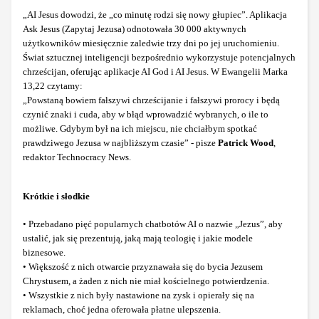
„AI Jesus dowodzi, że „co minutę rodzi się nowy głupiec”. Aplikacja
Ask Jesus (Zapytaj Jezusa) odnotowała 30 000 aktywnych
użytkowników miesięcznie zaledwie trzy dni po jej uruchomieniu.
Świat sztucznej inteligencji bezpośrednio wykorzystuje potencjalnych
chrześcijan, oferując aplikacje AI God i AI Jesus. W Ewangelii Marka
13,22 czytamy:
„Powstaną bowiem fałszywi chrześcijanie i fałszywi prorocy i będą
czynić znaki i cuda, aby w błąd wprowadzić wybranych, o ile to
możliwe. Gdybym był na ich miejscu, nie chciałbym spotkać
prawdziwego Jezusa w najbliższym czasie” - pisze
Patrick Wood
,
redaktor Technocracy News.
Krótkie i słodkie
• Przebadano pięć popularnych chatbotów AI o nazwie „Jezus”, aby
ustalić, jak się prezentują, jaką mają teologię i jakie modele
biznesowe.
• Większość z nich otwarcie przyznawała się do bycia Jezusem
Chrystusem, a żaden z nich nie miał kościelnego potwierdzenia.
• Wszystkie z nich były nastawione na zysk i opierały się na
reklamach, choć jedna oferowała płatne ulepszenia.