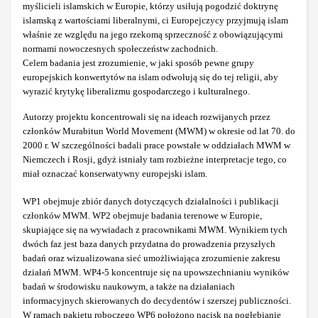
myślicieli islamskich w Europie, którzy usiłują pogodzić doktrynę
islamską z wartościami liberalnymi, ci Europejczycy przyjmują islam
właśnie ze względu na jego rzekomą sprzeczność z obowiązującymi
normami nowoczesnych społeczeństw zachodnich.
Celem badania jest zrozumienie, w jaki sposób pewne grupy
europejskich konwertytów na islam odwołują się do tej religii, aby
wyrazić krytykę liberalizmu gospodarczego i kulturalnego.
Autorzy projektu koncentrowali się na ideach rozwijanych przez
członków Murabitun World Movement (MWM) w okresie od lat 70. do
2000 r. W szczególności badali prace powstałe w oddziałach MWM w
Niemczech i Rosji, gdyż istniały tam rozbieżne interpretacje tego, co
miał oznaczać konserwatywny europejski islam.
WP1 obejmuje zbiór danych dotyczących działalności i publikacji
członków MWM. WP2 obejmuje badania terenowe w Europie,
skupiające się na wywiadach z pracownikami MWM. Wynikiem tych
dwóch faz jest baza danych przydatna do prowadzenia przyszłych
badań oraz wizualizowana sieć umożliwiająca zrozumienie zakresu
działań MWM. WP4-5 koncentruje się na upowszechnianiu wyników
badań w środowisku naukowym, a także na działaniach
informacyjnych skierowanych do decydentów i szerszej publiczności.
W ramach pakietu roboczego WP6 położono nacisk na pogłębianie