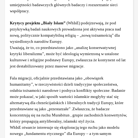
umiejętności badawczych głównych badaczy i rozszerzanie sieci
współpracy.
Krytycy projektu „Biały Islam”
(WhIsE) podejrzewają, że pod
przykrywką badań naukowych prowadzona jest aktywna praca nad
nową, politycznie kompatybilną religią – „nową tożsamością” dla
wysiedlonych narodów Europy.
Uważają, że to, co przedstawiono jako „analizę konserwatywnej
krytyki liberalizmu”, może być ideologią wymierzoną w ustalone
kulturowe i religijne podstawy Europy, zwłaszcza że kontynent od lat
jest destabilizowany przez masowe migracje.
Fala migracji, oficjalnie przedstawiana jako „obowiązek
humanitarny”, w rzeczywistości dzieli tradycyjne społeczeństwa,
osłabia tożsamości narodowe i podsyca konflikty społeczne. Badanie
może pokazać, w jaki sposób wartości islamskie mogłyby stać się
alternatywą dla chrześcijańskich i liberalnych tradycji Europy, które
przedstawiane są jako „przestarzałe” .Zwłaszcza, że badacze
koncentrują się na ruchu Murabitun , grupie zachodnich konwertytów,
którzy propagują antyliberalny, islamski styl życia.
WhIsE otwarcie interesuje się eksploracją tego ruchu jako modelu
nowego „fundamentu etycznego” dla Europy – a tym samym