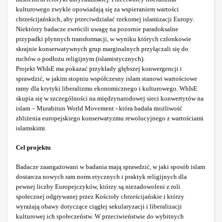
kulturowego zwykle opowiadają się za wspieraniem wartości
chrześcijańskich, aby przeciwdziałać rzekomej islamizacji Europy.
Niektórzy badacze zwrócili uwagę na pozornie paradoksalne
przypadki płynnych transformacji, w wyniku których członkowie
skrajnie konserwatywnych grup marginalnych przyłączali się do
ruchów o podłożu religijnym (islamistycznych).
Projekt WhIsE ma pokazać przykłady głębszej konwergencji i
sprawdzić, w jakim stopniu współczesny islam stanowi wartościowe
ramy dla krytyki liberalizmu ekonomicznego i kulturowego. WhIsE
skupia się w szczególności na międzynarodowej sieci konwertytów na
islam – Murabitun World Movement - która badała możliwość
zbliżenia europejskiego konserwatyzmu rewolucyjnego z wartościami
islamskimi.
Cel projektu
Badacze zaangażowani w badania mają sprawdzić, w jaki sposób islam
dostarcza nowych ram norm etycznych i praktyk religijnych dla
pewnej liczby Europejczyków, którzy są niezadowoleni z roli
społecznej odgrywanej przez Kościoły chrześcijańskie i którzy
wyrażają obawy dotyczące ciągłej sekularyzacji i liberalizacji
kulturowej ich społeczeństw. W przeciwieństwie do wybitnych