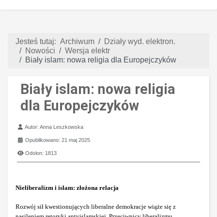
Jesteś tutaj:
Archiwum
Działy wyd. elektron.
Nowości
Wersja elektr
Biały islam: nowa religia dla Europejczyków
Biały islam: nowa religia
dla Europejczyków
Szczegóły
Autor:
Anna Leszkowska
Opublikowano: 21 maj 2025
Odsłon: 1813
Nieliberalizm i islam: złożona relacja
Rozwój sił kwestionujących liberalne demokracje wiąże się z
nasileniem retoryki antyislamskiej. Przeciwnicy liberalizmu