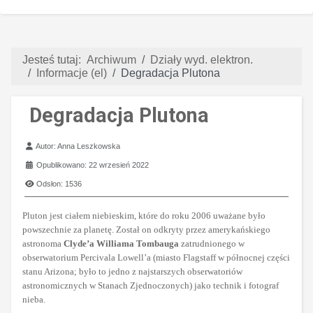
Jesteś tutaj:
Archiwum
Działy wyd. elektron.
Informacje (el)
Degradacja Plutona
Degradacja Plutona
Szczegóły
Autor:
Anna Leszkowska
Opublikowano: 22 wrzesień 2022
Odsłon: 1536
Pluton jest ciałem niebieskim, które do roku 2006 uważane było
powszechnie za planetę. Został on odkryty przez amerykańskiego
astronoma
Clyde’a Williama Tombauga
zatrudnionego w
obserwatorium Percivala Lowell’a (miasto Flagstaff w północnej części
stanu Arizona; było to jedno z najstarszych obserwatoriów
astronomicznych w Stanach Zjednoczonych) jako technik i fotograf
nieba.