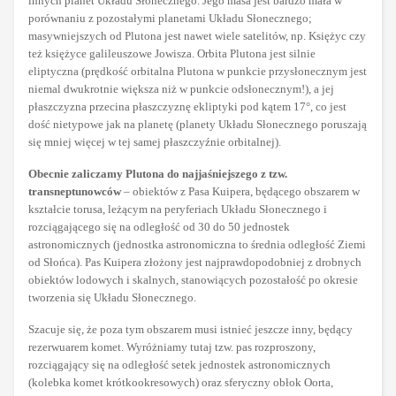
innych planet Układu Słonecznego. Jego masa jest bardzo mała w
porównaniu z pozostałymi planetami Układu Słonecznego;
masywniejszych od Plutona jest nawet wiele satelitów, np. Księżyc czy
też księżyce galileuszowe Jowisza. Orbita Plutona jest silnie
eliptyczna (prędkość orbitalna Plutona w punkcie przysłonecznym jest
niemal dwukrotnie większa niż w punkcie odsłonecznym!), a jej
płaszczyzna przecina płaszczyznę ekliptyki pod kątem 17°, co jest
dość nietypowe jak na planetę (planety Układu Słonecznego poruszają
się mniej więcej w tej samej płaszczyźnie orbitalnej).
Obecnie zaliczamy Plutona do najjaśniejszego z tzw.
transneptunowców
– obiektów z Pasa Kuipera, będącego obszarem w
kształcie torusa, leżącym na peryferiach Układu Słonecznego i
rozciągającego się na odległość od 30 do 50 jednostek
astronomicznych (jednostka astronomiczna to średnia odległość Ziemi
od Słońca). Pas Kuipera złożony jest najprawdopodobniej z drobnych
obiektów lodowych i skalnych, stanowiących pozostałość po okresie
tworzenia się Układu Słonecznego.
Szacuje się, że poza tym obszarem musi istnieć jeszcze inny, będący
rezerwuarem komet. Wyróżniamy tutaj tzw. pas rozproszony,
rozciągający się na odległość setek jednostek astronomicznych
(kolebka komet krótkookresowych) oraz sferyczny obłok Oorta,