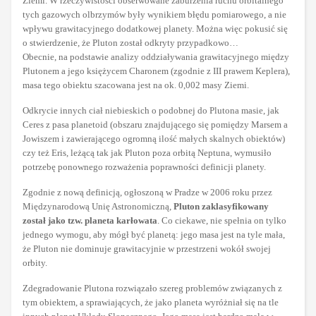
Ziemi. W rzeczywistości obserwowane zaburzenia ruchu orbitalnego
tych gazowych olbrzymów były wynikiem błędu pomiarowego, a nie
wpływu grawitacyjnego dodatkowej planety. Można więc pokusić się
o stwierdzenie, że Pluton został odkryty przypadkowo…
Obecnie, na podstawie analizy oddziaływania grawitacyjnego między
Plutonem a jego księżycem Charonem (zgodnie z III prawem Keplera),
masa tego obiektu szacowana jest na ok. 0,002 masy Ziemi.
Odkrycie innych ciał niebieskich o podobnej do Plutona masie, jak
Ceres z pasa planetoid (obszaru znajdującego się pomiędzy Marsem a
Jowiszem i zawierającego ogromną ilość małych skalnych obiektów)
czy też Eris, leżącą tak jak Pluton poza orbitą Neptuna, wymusiło
potrzebę ponownego rozważenia poprawności definicji planety.
Zgodnie z nową definicją, ogłoszoną w Pradze w 2006 roku przez
Międzynarodową Unię Astronomiczną,
Pluton zaklasyfikowany
został jako tzw. planeta karłowata
. Co ciekawe, nie spełnia on tylko
jednego wymogu, aby mógł być planetą: jego masa jest na tyle mała,
że Pluton nie dominuje grawitacyjnie w przestrzeni wokół swojej
orbity.
Zdegradowanie Plutona rozwiązało szereg problemów związanych z
tym obiektem, a sprawiających, że jako planeta wyróżniał się na tle