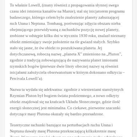
To właśnie Lowell, (znany również z propagowania słynnej swego
czasu idei istnienia kanałów na Marsie), stał się inicjatorem programu
badawczego, którego celem było znalezienie planety zaburzającej
ruch Urana i Neptuna. Tombaug, porównując zdjęcia obszaru nieba
obejmującego przewidywaną z rachunków pozycję nowej planety,
zrobione w odstępie kilku dni w styczniu 1930 roku, znalazł nieznany
obiekt zmieniający swoje położenie na tle gwiazd stałych. Szybko
stało się jasne, że ów obiekt to poszukiwana planeta. Jej
dotychczasową, roboczą nazwę „planeta X” zmieniono na „Pluton”,
zgodnie z tradycją zobowiązującą do nazywania planet imionami
rzymskich bogów (pierwsze dwie litery obecnej nazwy są również
inicjałami założyciela obserwatorium w którym dokonano odkrycia –
Percivala Lowell’a).
Nazwa ta wydała się adekwatna: zgodnie z wierzeniami starożytnych
Rzymian Pluton był bogiem świata podziemnego, a nowo odkryty
obiekt znajdował się na krańcach Układu Słonecznego, gdzie ilość
energii słonecznej jest minimalna. Co ciekawe, pierwotne szacunki
dotyczące masy Plutona okazały się bardzo przesadzone.
Teoretyczne rachunki bazujące na perturbacjach ruchu Urana i
Neptuna dawały masę Plutona przekraczającą kilkukrotnie masę