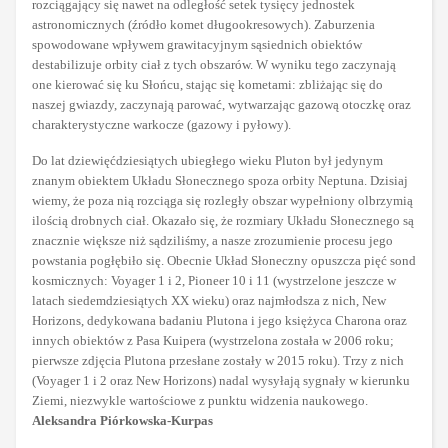
rozciągający się nawet na odległość setek tysięcy jednostek
astronomicznych (źródło komet długookresowych). Zaburzenia
spowodowane wpływem grawitacyjnym sąsiednich obiektów
destabilizuje orbity ciał z tych obszarów. W wyniku tego zaczynają
one kierować się ku Słońcu, stając się kometami: zbliżając się do
naszej gwiazdy, zaczynają parować, wytwarzając gazową otoczkę oraz
charakterystyczne warkocze (gazowy i pyłowy).
Do lat dziewięćdziesiątych ubiegłego wieku Pluton był jedynym
znanym obiektem Układu Słonecznego spoza orbity Neptuna. Dzisiaj
wiemy, że poza nią rozciąga się rozległy obszar wypełniony olbrzymią
ilością drobnych ciał. Okazało się, że rozmiary Układu Słonecznego są
znacznie większe niż sądziliśmy, a nasze zrozumienie procesu jego
powstania pogłębiło się. Obecnie Układ Słoneczny opuszcza pięć sond
kosmicznych: Voyager 1 i 2, Pioneer 10 i 11 (wystrzelone jeszcze w
latach siedemdziesiątych XX wieku) oraz najmłodsza z nich, New
Horizons, dedykowana badaniu Plutona i jego księżyca Charona oraz
innych obiektów z Pasa Kuipera (wystrzelona została w 2006 roku;
pierwsze zdjęcia Plutona przesłane zostały w 2015 roku). Trzy z nich
(Voyager 1 i 2 oraz New Horizons) nadal wysyłają sygnały w kierunku
Ziemi, niezwykle wartościowe z punktu widzenia naukowego.
Aleksandra Piórkowska-Kurpas