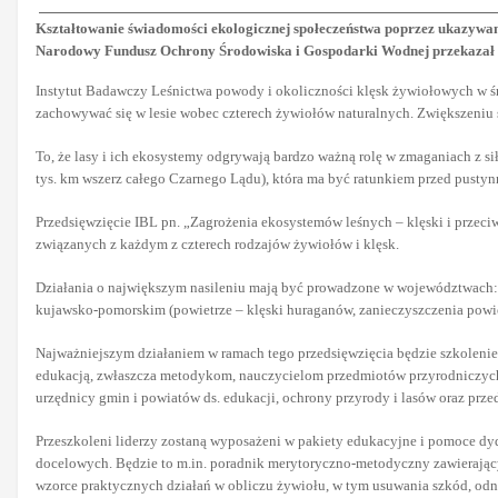
Kształtowanie świadomości ekologicznej społeczeństwa poprzez ukazywani
Narodowy Fundusz Ochrony Środowiska i Gospodarki Wodnej przekazał 2
Instytut Badawczy Leśnictwa powody i okoliczności klęsk żywiołowych w śr
zachowywać się w lesie wobec czterech żywiołów naturalnych. Zwiększeniu 
To, że lasy i ich ekosystemy odgrywają bardzo ważną rolę w zmaganiach z sił
tys. km wszerz całego Czarnego Lądu), która ma być ratunkiem przed pustynn
Przedsięwzięcie IBL pn. „Zagrożenia ekosystemów leśnych – klęski i przeci
związanych z każdym z czterech rodzajów żywiołów i klęsk.
Działania o największym nasileniu mają być prowadzone w województwach: 
kujawsko-pomorskim (powietrze – klęski huraganów, zanieczyszczenia powiet
Najważniejszym działaniem w ramach tego przedsięwzięcia będzie szkoleni
edukacją, zwłaszcza metodykom, nauczycielom przedmiotów przyrodniczych,
urzędnicy gmin i powiatów ds. edukacji, ochrony przyrody i lasów oraz prze
Przeszkoleni liderzy zostaną wyposażeni w pakiety edukacyjne i pomoce d
docelowych. Będzie to m.in. poradnik merytoryczno-metodyczny zawierający
wzorce praktycznych działań w obliczu żywiołu, w tym usuwania szkód, odn