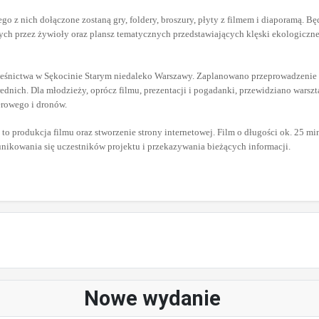
z nich dołączone zostaną gry, foldery, broszury, płyty z filmem i diaporamą. Będ
ch przez żywioły oraz plansz tematycznych przedstawiających klęski ekologiczn
Leśnictwa w Sękocinie Starym niedaleko Warszawy. Zaplanowano przeprowadzenie 
ednich. Dla młodzieży, oprócz filmu, prezentacji i pogadanki, przewidziano wars
erowego i dronów.
o produkcja filmu oraz stworzenie strony internetowej. Film o długości ok. 25 m
nikowania się uczestników projektu i przekazywania bieżących informacji.
Nowe wydanie