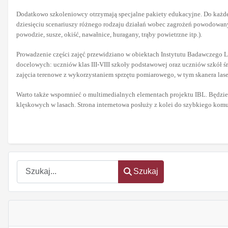
Dodatkowo szkoleniowcy otrzymają specjalne pakiety edukacyjne. Do każdego 
dziesięciu scenariuszy różnego rodzaju działań wobec zagrożeń powodowany
powodzie, susze, okiść, nawałnice, huragany, trąby powietrzne itp.).
Prowadzenie części zajęć przewidziano w obiektach Instytutu Badawczego 
docelowych: uczniów klas III-VIII szkoły podstawowej oraz uczniów szkół śr
zajęcia terenowe z wykorzystaniem sprzętu pomiarowego, w tym skanera las
Warto także wspomnieć o multimedialnych elementach projektu IBL. Będzie t
klęskowych w lasach. Strona internetowa posłuży z kolei do szybkiego komu
Szukaj
Szukaj