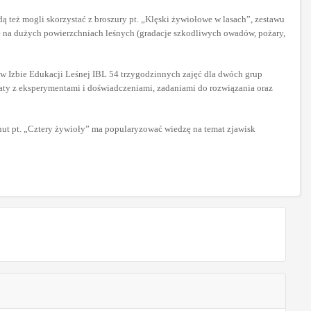
ą też mogli skorzystać z broszury pt. „Klęski żywiołowe w lasach”, zestawu
e na dużych powierzchniach leśnych (gradacje szkodliwych owadów, pożary,
w Izbie Edukacji Leśnej IBL 54 trzygodzinnych zajęć dla dwóch grup
ztaty z eksperymentami i doświadczeniami, zadaniami do rozwiązania oraz
inut pt. „Cztery żywioły” ma popularyzować wiedzę na temat zjawisk