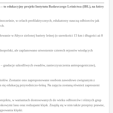
 – to edukacyjny projekt Instytutu Badawczego Leśnictwa (IBL), na który
nocześnie, w celach profilaktycznych, edukatorzy nauczą odbiorców jak
ych.
wanie w Afryce zielonej bariery leśnej (o szerokości 15 km i długości aż 8
gólnopolski, ale zaplanowano utworzenie czterech rejonów wiodących
 – gradacje szkodliwych owadów, zanieczyszczenia antropogeniczne),
 żywiołów. Zostanie ono zaproponowane osobom zawodowo związanym z
ię edukacją przyrodniczo-leśną. Na zajęcia zostaną również zaproszeni
projektu, w wariantach dostosowanych do wieku odbiorców i różnych grup
kowymi lasu oraz rodzajami klęsk. Znajdą się w nim także przepisy prawne,
ępowania klęski.