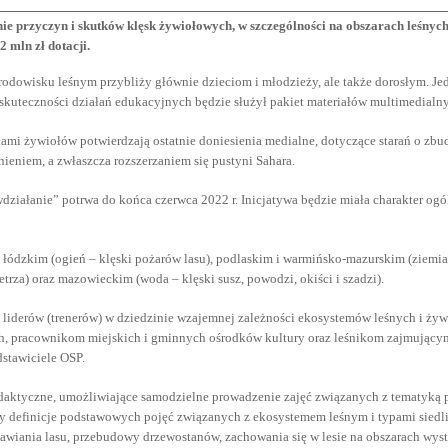
e przyczyn i skutków klęsk żywiołowych, w szczególności na obszarach leśnych
 mln zł dotacji.
odowisku leśnym przybliży głównie dzieciom i młodzieży, ale także dorosłym. Jed
skuteczności działań edukacyjnych będzie służył pakiet materiałów multimedialn
ami żywiołów potwierdzają ostatnie doniesienia medialne, dotyczące starań o zbudo
ieniem, a zwłaszcza rozszerzaniem się pustyni Sahara.
wdziałanie” potrwa do końca czerwca 2022 r. Inicjatywa będzie miała charakter o
łódzkim (ogień – klęski pożarów lasu), podlaskim i warmińsko-mazurskim (ziemia
rza) oraz mazowieckim (woda – klęski susz, powodzi, okiści i szadzi).
e liderów (trenerów) w dziedzinie wzajemnej zależności ekosystemów leśnych i
 pracownikom miejskich i gminnych ośrodków kultury oraz leśnikom zajmującym s
dstawiciele OSP.
ydaktyczne, umożliwiające samodzielne prowadzenie zajęć związanych z tematyką 
 definicje podstawowych pojęć związanych z ekosystemem leśnym i typami siedlis
awiania lasu, przebudowy drzewostanów, zachowania się w lesie na obszarach wyst