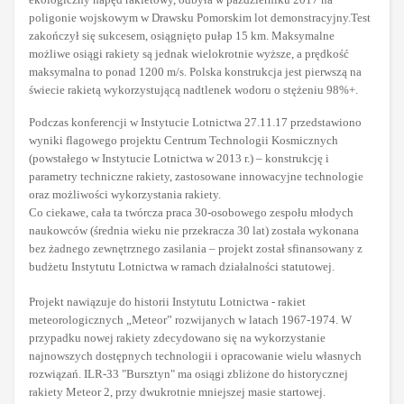
poligonie wojskowym w Drawsku Pomorskim lot demonstracyjny.Test
zakończył się sukcesem, osiągnięto pułap 15 km. Maksymalne
możliwe osiągi rakiety są jednak wielokrotnie wyższe, a prędkość
maksymalna to ponad 1200 m/s. Polska konstrukcja jest pierwszą na
świecie rakietą wykorzystującą nadtlenek wodoru o stężeniu 98%+.
Podczas konferencji w Instytucie Lotnictwa 27.11.17 przedstawiono
wyniki flagowego projektu Centrum Technologii Kosmicznych
(powstałego w Instytucie Lotnictwa w 2013 r.) – konstrukcję i
parametry techniczne rakiety, zastosowane innowacyjne technologie
oraz możliwości wykorzystania rakiety.
Co ciekawe, cała ta twórcza praca 30-osobowego zespołu młodych
naukowców (średnia wieku nie przekracza 30 lat) została wykonana
bez żadnego zewnętrznego zasilania – projekt został sfinansowany z
budżetu Instytutu Lotnictwa w ramach działalności statutowej.
Projekt nawiązuje do historii Instytutu Lotnictwa - rakiet
meteorologicznych „Meteor” rozwijanych w latach 1967-1974. W
przypadku nowej rakiety zdecydowano się na wykorzystanie
najnowszych dostępnych technologii i opracowanie wielu własnych
rozwiązań. ILR-33 "Bursztyn" ma osiągi zbliżone do historycznej
rakiety Meteor 2, przy dwukrotnie mniejszej masie startowej.