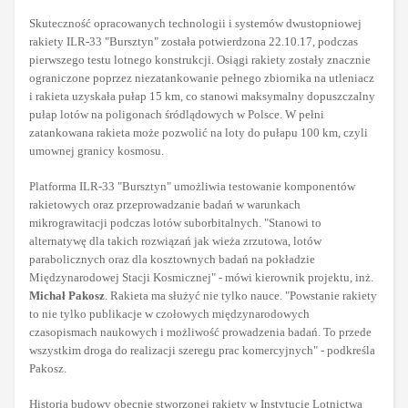
Skuteczność opracowanych technologii i systemów dwustopniowej
rakiety ILR-33 "Bursztyn" została potwierdzona 22.10.17, podczas
pierwszego testu lotnego konstrukcji. Osiągi rakiety zostały znacznie
ograniczone poprzez niezatankowanie pełnego zbiornika na utleniacz
i rakieta uzyskała pułap 15 km, co stanowi maksymalny dopuszczalny
pułap lotów na poligonach śródlądowych w Polsce. W pełni
zatankowana rakieta może pozwolić na loty do pułapu 100 km, czyli
umownej granicy kosmosu.
Platforma ILR-33 "Bursztyn" umożliwia testowanie komponentów
rakietowych oraz przeprowadzanie badań w warunkach
mikrograwitacji podczas lotów suborbitalnych. "Stanowi to
alternatywę dla takich rozwiązań jak wieża zrzutowa, lotów
parabolicznych oraz dla kosztownych badań na pokładzie
Międzynarodowej Stacji Kosmicznej" - mówi kierownik projektu, inż.
Michał Pakosz
. Rakieta ma służyć nie tylko nauce. "Powstanie rakiety
to nie tylko publikacje w czołowych międzynarodowych
czasopismach naukowych i możliwość prowadzenia badań. To przede
wszystkim droga do realizacji szeregu prac komercyjnych" - podkreśla
Pakosz.
Historia budowy obecnie stworzonej rakiety w Instytucie Lotnictwa