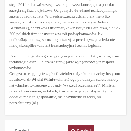
sięga 2014 roku, wówczas powstała pierwsza koncepcja, a po roku
zaczęła się faza projektowa. Od pomysłu do udanej realizacji minęło
zatem ponad trzy lata. W przedsięwzięciu udział brały nie tylko
zespoły konstruktorskie (główny konstruktor rakiety – Bartosz
Bartkowiak), chemików i informatyków z Instytutu Lotnictwa, ale i ok.
300 polskich firm i instytutów w roli podwykonawców. Jak
podkreślają autorzy, strona organizacyjna przedsięwzięcia była nie
mniej skomplikowana niż konstrukcyjna i technologiczna.
Rezultatem tego dużego osiągnięcia jest zatem produkt, wiedza, nowe
technologie oraz … pierwsze firmy, jakie wypączkowały z zespołu
wykonawców.
Cenę za to osiągnięcie zapłacił wieloletni dyrektor naczelny Instytutu
Lotnictwa, dr
Witold Wiśniowsk
i, którego po udanym starcie rakiety
natychmiast wyrzucono z posady (wyszedł przed szereg?). Minister
pokazał tym samym, że takich, którzy rozwijają polską naukę i w
dodatku robią to gospodarnie, mają wymierne sukcesy, nie
potrzebujemy.(al.)
Szukaj