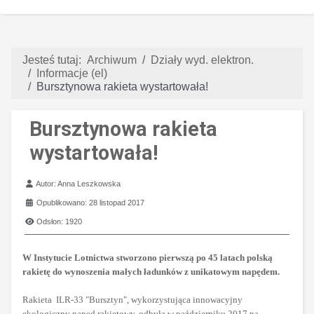
Jesteś tutaj:
Archiwum
Działy wyd. elektron.
Informacje (el)
Bursztynowa rakieta wystartowała!
Bursztynowa rakieta
wystartowała!
Szczegóły
Autor:
Anna Leszkowska
Opublikowano: 28 listopad 2017
Odsłon: 1920
W Instytucie Lotnictwa stworzono pierwszą po 45 latach polską
rakietę do wynoszenia małych ładunków z unikatowym napędem.
Rakieta ILR-33 "Bursztyn", wykorzystująca innowacyjny
ekologiczny napęd rakietowy, odbyła w październiku 2017 na