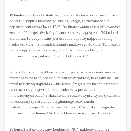
W konkursie Opus 12
startować mógł każdy naukowiec, niezależnie
od stażu i stopnia naukowego. Nic dziwnego, że złożono w nim
najwięcej wniosków, bo aż 1786. Do finansowania zakwalifikowanych
zostało 409 projektów, których autorzy otrzymają łącznie 304 mln zł.
Preludium 12 dedykowane jest osobom rozpoczynającym karierę
naukową, które nie posiadają stopnia naukowego doktora. Tym razem
początkujący naukowcy złożyli 1171 wniosków, z których
finansowanie w wysokości 39 mln zł otrzyma 372.
Sonata 12
to natomiast konkurs na projekty badawcze realizowane
przez osoby posiadające stopień naukowy doktora, uzyskany do 7 lat
przed rokiem wystąpienia z wnioskiem. Program ma na celu wsparcie
osób rozpoczynających karierę naukową w prowadzeniu
innowacyjnych badań o charakterze podstawowym z wykorzystaniem
nowoczesnej aparatury lub oryginalnego rozwiązania
metodologicznego. W konkursie złożono 882 wnioski, z czego do
finansowania wybrano 224. Budżet konkursu wyniesie 91 mln zł.
Polonez 3
należy do grupy konkursów NCN nakierowanych na