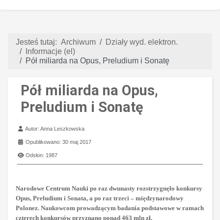
Jesteś tutaj:
Archiwum
Działy wyd. elektron.
Informacje (el)
Pół miliarda na Opus, Preludium i Sonatę
Pół miliarda na Opus,
Preludium i Sonatę
Szczegóły
Autor:
Anna Leszkowska
Opublikowano: 30 maj 2017
Odsłon: 1987
Narodowe Centrum Nauki po raz dwunasty rozstrzygnęło konkursy
Opus, Preludium i Sonata, a po raz trzeci – międzynarodowy
Polonez. Naukowcom prowadzącym badania podstawowe w ramach
czterech konkursów przyznano ponad 463 mln zł.