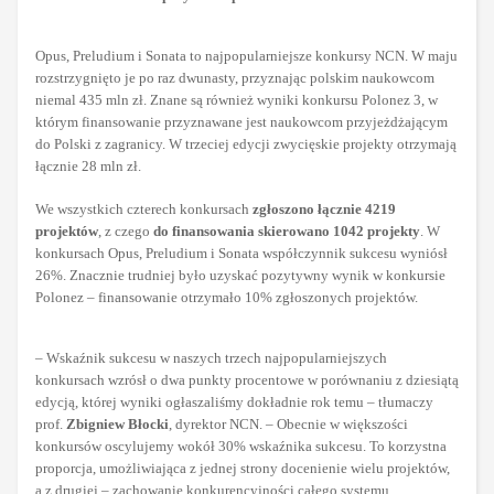
Opus, Preludium i Sonata to najpopularniejsze konkursy NCN. W maju
rozstrzygnięto je po raz dwunasty, przyznając polskim naukowcom
niemal 435 mln zł. Znane są również wyniki konkursu Polonez 3, w
którym finansowanie przyznawane jest naukowcom przyjeżdżającym
do Polski z zagranicy. W trzeciej edycji zwycięskie projekty otrzymają
łącznie 28 mln zł.
We wszystkich czterech konkursach
zgłoszono łącznie 4219
projektów
, z czego
do finansowania skierowano 1042 projekty
. W
konkursach Opus, Preludium i Sonata współczynnik sukcesu wyniósł
26%. Znacznie trudniej było uzyskać pozytywny wynik w konkursie
Polonez – finansowanie otrzymało 10% zgłoszonych projektów.
– Wskaźnik sukcesu w naszych trzech najpopularniejszych
konkursach wzrósł o dwa punkty procentowe w porównaniu z dziesiątą
edycją, której wyniki ogłaszaliśmy dokładnie rok temu – tłumaczy
prof.
Zbigniew Błocki
, dyrektor NCN. – Obecnie w większości
konkursów oscylujemy wokół 30% wskaźnika sukcesu. To korzystna
proporcja, umożliwiająca z jednej strony docenienie wielu projektów,
a z drugiej – zachowanie konkurencyjności całego systemu.