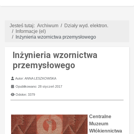
Jesteś tutaj:
Archiwum
Działy wyd. elektron.
Informacje (el)
Inżynieria wzornictwa przemysłowego
Inżynieria wzornictwa
przemysłowego
Szczegóły
Autor:
ANNA LESZKOWSKA
Opublikowano: 28 styczeń 2017
Odsłon: 3379
Centralne
Muzeum
Włókiennictwa