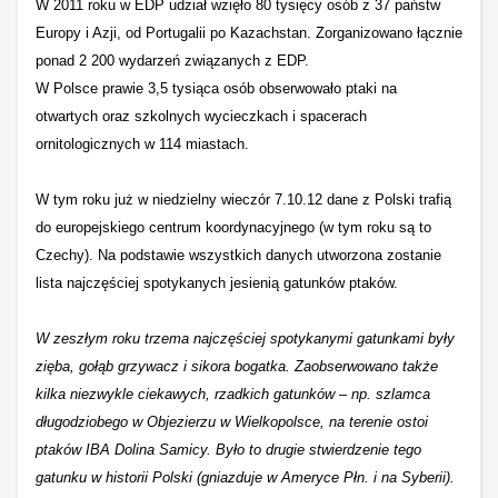
W 2011 roku w EDP udział wzięło 80 tysięcy osób z 37 państw
Europy i Azji, od Portugalii po Kazachstan. Zorganizowano łącznie
ponad 2 200 wydarzeń związanych z EDP.
W Polsce prawie 3,5 tysiąca osób obserwowało ptaki na
otwartych oraz szkolnych wycieczkach i spacerach
ornitologicznych w 114 miastach.
W tym roku już w niedzielny wieczór 7.10.12 dane z Polski trafią
do europejskiego centrum koordynacyjnego (w tym roku są to
Czechy). Na podstawie wszystkich danych utworzona zostanie
lista najczęściej spotykanych jesienią gatunków ptaków.
W zeszłym roku trzema najczęściej spotykanymi gatunkami były
zięba, gołąb grzywacz i sikora bogatka. Zaobserwowano także
kilka niezwykle ciekawych, rzadkich gatunków – np. szlamca
długodziobego w Objezierzu w Wielkopolsce, na terenie ostoi
ptaków IBA Dolina Samicy. Było to drugie stwierdzenie tego
gatunku w historii Polski (gniazduje w Ameryce Płn. i na Syberii).