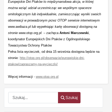
Europejskie Dni Ptaków to międzynarodowa akcja, w której
można wziąć udział uczestnicząc we wspólnym spacerze
ornitologicznym lub indywidualnie, zamieszczając wyniki swoich
obserwacji w prowadzonym przez OTOP serwisie internetowym
www.awibaza.pl lub wypełniając kartę obserwacji dostępną na
stronie www.otop.org.pl.
– zachęca
Antoni Marczewski
,
koordynator Europejskich Dni Ptaków z Ogólnopolskiego
Towarzystwa Ochrony Ptaków
Pełna lista wycieczek, od dnia 15 września dostępna będzie na
stronie:
http://otop.org.pl/obserwacje/europejskie-dni-
ptakow/zapraszamy-na-wycieczki/
Więcej informacji -
www.otop.org.pl
Szukaj
Szukaj