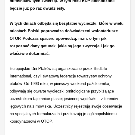
miłośników tych zwierząt. W tym roku EDP obchodzone
będzie już po raz dwudziesty.
W tych dniach odbęda się bezpłatne wycieczki, które w wielu
miastach Polski poprowadzą doświadczeni wolontariusze
OTOP. Podczas spaceru opowiedzą, m.in. o tym jak
rozpoznać dany gatunek, jakie są jego zwyczaje i jak go
właściwie dokarmiać.
Europejskie Dni Ptaków są organizowane przez BirdLife
International, czyli światową federację towarzystw ochrony
ptaków. Od 1993 roku, w pierwszy weekend października,
odbywają się otwarte wycieczki ornitologiczne przybliżające
uczestnikom tajemnice ptasiej jesiennej wędrówki – z terenów
lęgowych na zimowiska. Uczestnicy rejestrują swoje obserwacje
na specjalnych formularzach i przekazują je ogólnopolskiemu
koordynatorowi w OTOP.