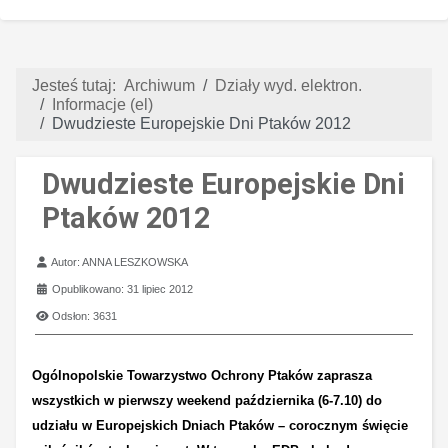
Jesteś tutaj:
Archiwum
Działy wyd. elektron.
Informacje (el)
Dwudzieste Europejskie Dni Ptaków 2012
Dwudzieste Europejskie Dni
Ptaków 2012
Szczegóły
Autor:
ANNA LESZKOWSKA
Opublikowano: 31 lipiec 2012
Odsłon: 3631
Ogólnopolskie Towarzystwo Ochrony Ptaków zaprasza
wszystkich w pierwszy weekend października (6-7.10) do
udziału w Europejskich Dniach Ptaków – corocznym święcie