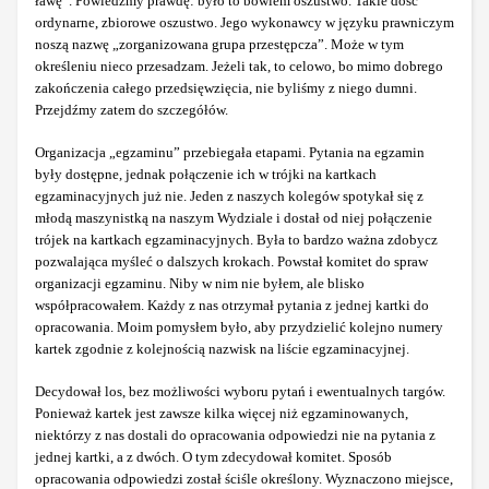
ławę”. Powiedzmy prawdę: było to bowiem oszustwo. Takie dość
ordynarne, zbiorowe oszustwo. Jego wykonawcy w języku prawniczym
noszą nazwę „zorganizowana grupa przestępcza”. Może w tym
określeniu nieco przesadzam. Jeżeli tak, to celowo, bo mimo dobrego
zakończenia całego przedsięwzięcia, nie byliśmy z niego dumni.
Przejdźmy zatem do szczegółów.
Organizacja „egzaminu” przebiegała etapami. Pytania na egzamin
były dostępne, jednak połączenie ich w trójki na kartkach
egzaminacyjnych już nie. Jeden z naszych kolegów spotykał się z
młodą maszynistką na naszym Wydziale i dostał od niej połączenie
trójek na kartkach egzaminacyjnych. Była to bardzo ważna zdobycz
pozwalająca myśleć o dalszych krokach. Powstał komitet do spraw
organizacji egzaminu. Niby w nim nie byłem, ale blisko
współpracowałem. Każdy z nas otrzymał pytania z jednej kartki do
opracowania. Moim pomysłem było, aby przydzielić kolejno numery
kartek zgodnie z kolejnością nazwisk na liście egzaminacyjnej.
Decydował los, bez możliwości wyboru pytań i ewentualnych targów.
Ponieważ kartek jest zawsze kilka więcej niż egzaminowanych,
niektórzy z nas dostali do opracowania odpowiedzi nie na pytania z
jednej kartki, a z dwóch. O tym zdecydował komitet. Sposób
opracowania odpowiedzi został ściśle określony. Wyznaczono miejsce,