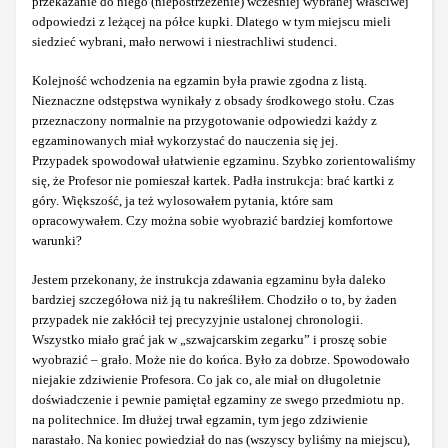
przekazanie do niego (niepostrzeżenie) wcześniej wybranej właściwej
odpowiedzi z leżącej na półce kupki. Dlatego w tym miejscu mieli
siedzieć wybrani, mało nerwowi i niestrachliwi studenci.
Kolejność wchodzenia na egzamin była prawie zgodna z listą.
Nieznaczne odstępstwa wynikały z obsady środkowego stołu. Czas
przeznaczony normalnie na przygotowanie odpowiedzi każdy z
egzaminowanych miał wykorzystać do nauczenia się jej.
Przypadek spowodował ułatwienie egzaminu. Szybko zorientowaliśmy
się, że Profesor nie pomieszał kartek. Padła instrukcja: brać kartki z
góry. Większość, ja też wylosowałem pytania, które sam
opracowywałem. Czy można sobie wyobrazić bardziej komfortowe
warunki?
Jestem przekonany, że instrukcja zdawania egzaminu była daleko
bardziej szczegółowa niż ją tu nakreśliłem. Chodziło o to, by żaden
przypadek nie zakłócił tej precyzyjnie ustalonej chronologii.
Wszystko miało grać jak w „szwajcarskim zegarku” i proszę sobie
wyobrazić – grało. Może nie do końca. Było za dobrze. Spowodowało
niejakie zdziwienie Profesora. Co jak co, ale miał on długoletnie
doświadczenie i pewnie pamiętał egzaminy ze swego przedmiotu np.
na politechnice. Im dłużej trwał egzamin, tym jego zdziwienie
narastało. Na koniec powiedział do nas (wszyscy byliśmy na miejscu),