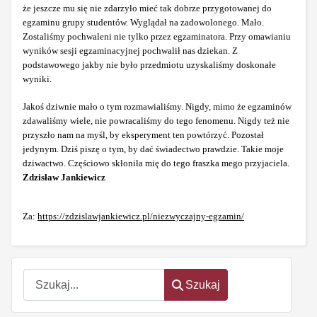
że jeszcze mu się nie zdarzyło mieć tak dobrze przygotowanej do
egzaminu grupy studentów. Wyglądał na zadowolonego. Mało.
Zostaliśmy pochwaleni nie tylko przez egzaminatora. Przy omawianiu
wyników sesji egzaminacyjnej pochwalił nas dziekan. Z
podstawowego jakby nie było przedmiotu uzyskaliśmy doskonałe
wyniki.
Jakoś dziwnie mało o tym rozmawialiśmy. Nigdy, mimo że egzaminów
zdawaliśmy wiele, nie powracaliśmy do tego fenomenu. Nigdy też nie
przyszło nam na myśl, by eksperyment ten powtórzyć. Pozostał
jedynym. Dziś piszę o tym, by dać świadectwo prawdzie. Takie moje
dziwactwo. Częściowo skłoniła mię do tego fraszka mego przyjaciela.
Zdzisław Jankiewicz
Za:
https://zdzislawjankiewicz.pl/niezwyczajny-egzamin/
Szukaj
Szukaj