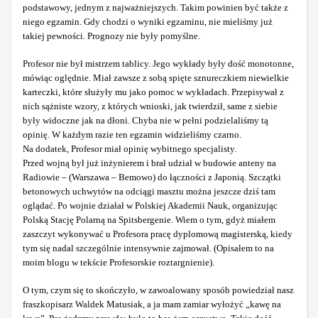
podstawowy, jednym z najważniejszych. Takim powinien być także z
niego egzamin. Gdy chodzi o wyniki egzaminu, nie mieliśmy już
takiej pewności. Prognozy nie były pomyślne.
Profesor nie był mistrzem tablicy. Jego wykłady były dość monotonne,
mówiąc oględnie. Miał zawsze z sobą spięte sznureczkiem niewielkie
karteczki, które służyły mu jako pomoc w wykładach. Przepisywał z
nich sążniste wzory, z których wnioski, jak twierdził, same z siebie
były widoczne jak na dłoni. Chyba nie w pełni podzielaliśmy tą
opinię. W każdym razie ten egzamin widzieliśmy czarno.
Na dodatek, Profesor miał opinię wybitnego specjalisty.
Przed wojną był już inżynierem i brał udział w budowie anteny na
Radiowie – (Warszawa – Bemowo) do łączności z Japonią. Szczątki
betonowych uchwytów na odciągi masztu można jeszcze dziś tam
oglądać. Po wojnie działał w Polskiej Akademii Nauk, organizując
Polską Stację Polarną na Spitsbergenie. Wiem o tym, gdyż miałem
zaszczyt wykonywać u Profesora pracę dyplomową magisterską, kiedy
tym się nadal szczególnie intensywnie zajmował. (Opisałem to na
moim blogu w tekście Profesorskie roztargnienie).
O tym, czym się to skończyło, w zawoalowany sposób powiedział nasz
fraszkopisarz Waldek Matusiak, a ja mam zamiar wyłożyć „kawę na