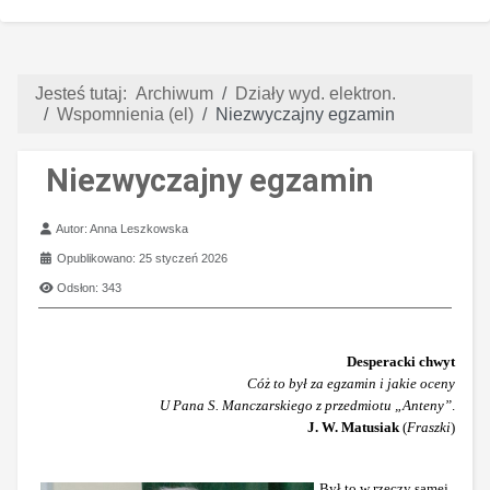
Jesteś tutaj:
Archiwum
Działy wyd. elektron.
Wspomnienia (el)
Niezwyczajny egzamin
Niezwyczajny egzamin
Szczegóły
Autor:
Anna Leszkowska
Opublikowano: 25 styczeń 2026
Odsłon: 343
Desperacki chwyt
Cóż to był za egzamin i jakie oceny
U Pana S. Manczarskiego z przedmiotu „Anteny”
.
J. W. Matusiak
(
Fraszki
)
Był to w rzeczy samej