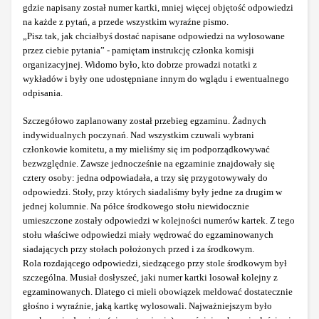
gdzie napisany został numer kartki, mniej więcej objętość odpowiedzi
na każde z pytań, a przede wszystkim wyraźne pismo.
„Pisz tak, jak chciałbyś dostać napisane odpowiedzi na wylosowane
przez ciebie pytania” - pamiętam instrukcję członka komisji
organizacyjnej. Widomo było, kto dobrze prowadzi notatki z
wykładów i były one udostępniane innym do wglądu i ewentualnego
odpisania.
Szczegółowo zaplanowany został przebieg egzaminu. Żadnych
indywidualnych poczynań. Nad wszystkim czuwali wybrani
członkowie komitetu, a my mieliśmy się im podporządkowywać
bezwzględnie. Zawsze jednocześnie na egzaminie znajdowały się
cztery osoby: jedna odpowiadała, a trzy się przygotowywały do
odpowiedzi. Stoły, przy których siadaliśmy były jedne za drugim w
jednej kolumnie. Na półce środkowego stołu niewidocznie
umieszczone zostały odpowiedzi w kolejności numerów kartek. Z tego
stołu właściwe odpowiedzi miały wędrować do egzaminowanych
siadających przy stołach położonych przed i za środkowym.
Rola rozdającego odpowiedzi, siedzącego przy stole środkowym był
szczególna. Musiał dosłyszeć, jaki numer kartki losował kolejny z
egzaminowanych. Dlatego ci mieli obowiązek meldować dostatecznie
głośno i wyraźnie, jaką kartkę wylosowali. Najważniejszym było