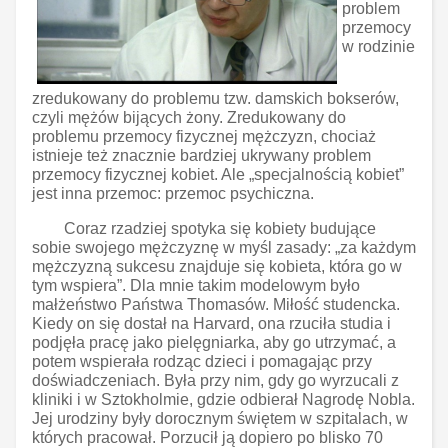
problem
przemocy
w rodzinie
zredukowany do problemu tzw. damskich bokserów,
czyli mężów bijących żony. Zredukowany do
problemu przemocy fizycznej mężczyzn, chociaż
istnieje też znacznie bardziej ukrywany problem
przemocy fizycznej kobiet. Ale „specjalnością kobiet”
jest inna przemoc: przemoc psychiczna.
Coraz rzadziej spotyka się kobiety budujące
sobie swojego mężczyznę w myśl zasady: „za każdym
mężczyzną sukcesu znajduje się kobieta, która go w
tym wspiera”. Dla mnie takim modelowym było
małżeństwo Państwa Thomasów. Miłość studencka.
Kiedy on się dostał na Harvard, ona rzuciła studia i
podjęła pracę jako pielęgniarka, aby go utrzymać, a
potem wspierała rodząc dzieci i pomagając przy
doświadczeniach. Była przy nim, gdy go wyrzucali z
kliniki i w Sztokholmie, gdzie odbierał Nagrodę Nobla.
Jej urodziny były dorocznym świętem w szpitalach, w
których pracował. Porzucił ją dopiero po blisko 70