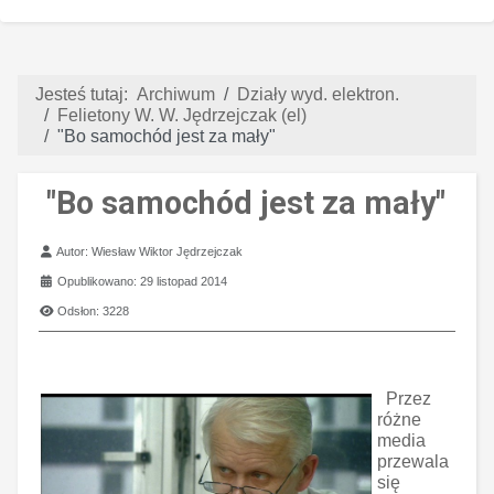
Jesteś tutaj:
Archiwum
Działy wyd. elektron.
Felietony W. W. Jędrzejczak (el)
"Bo samochód jest za mały"
"Bo samochód jest za mały"
Szczegóły
Autor:
Wiesław Wiktor Jędrzejczak
Opublikowano: 29 listopad 2014
Odsłon: 3228
Przez
różne
media
przewala
się