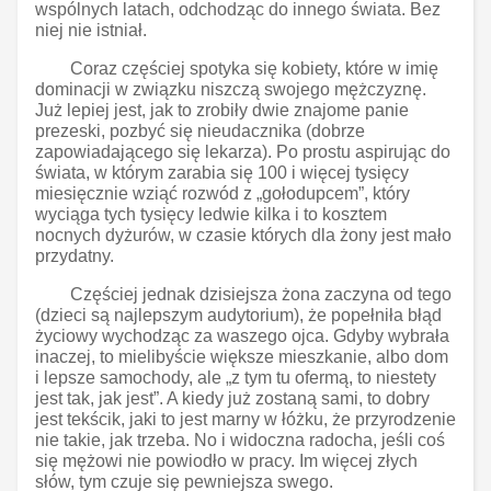
wspólnych latach, odchodząc do innego świata. Bez
niej nie istniał.
Coraz częściej spotyka się kobiety, które w imię
dominacji w związku niszczą swojego mężczyznę.
Już lepiej jest, jak to zrobiły dwie znajome panie
prezeski, pozbyć się nieudacznika (dobrze
zapowiadającego się lekarza). Po prostu aspirując do
świata, w którym zarabia się 100 i więcej tysięcy
miesięcznie wziąć rozwód z „gołodupcem”, który
wyciąga tych tysięcy ledwie kilka i to kosztem
nocnych dyżurów, w czasie których dla żony jest mało
przydatny.
Częściej jednak dzisiejsza żona zaczyna od tego
(dzieci są najlepszym audytorium), że popełniła błąd
życiowy wychodząc za waszego ojca. Gdyby wybrała
inaczej, to mielibyście większe mieszkanie, albo dom
i lepsze samochody, ale „z tym tu ofermą, to niestety
jest tak, jak jest”. A kiedy już zostaną sami, to dobry
jest tekścik, jaki to jest marny w łóżku, że przyrodzenie
nie takie, jak trzeba. No i widoczna radocha, jeśli coś
się mężowi nie powiodło w pracy. Im więcej złych
słów, tym czuje się pewniejsza swego.