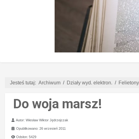
Jesteś tutaj:
Archiwum
Działy wyd. elektron.
Felietony
Do woja marsz!
Szczegóły
Autor:
Wiesław Wiktor Jędrzejczak
Opublikowano: 26 wrzesień 2011
Odsłon: 5429