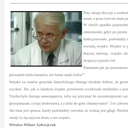
Przy okazji decyzji o rozfo
znam, a poza tym nie mam już
W chwili upadku poprzedni
zmniejszało, gdyż po prostu 
funkcjonowało, podwładny mu
rozwalą wojsko. Wojsko to j
Inaczej mówiąc, wojsko dzia
dyspozycyjności itd..
Pamiętam jak po przemarszu 
prowadził stado baranów, niż baran stado lwów!"
Wojsko za czasów generała Jaruzelskiego dlatego działało dobrze, że gener
uzyskać. Ale, jak w każdym wojsku, przełożeni oczekiwali meldunku o pozy
Trzeba było dużego samozaparcia, żeby się przyznać do nieumiejętności wyko
(przepraszam, cytuję dosłownie), a z dołu do góry okłamywanie". I to człow
Ale inna jest sprawa, kiedy podwładny twierdzi, że rozkaz jest głupi. Prze
wtedy to się nazywa dwór, a nie wojsko.
Wiesław Wiktor Jędrzejczak