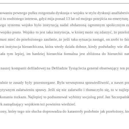
rmowaniu pewnego pułku rozgorzała dyskusja o wojsku w stylu dyskusji analfabetó
 tu osobistego interesu, gdyż mija ponad 13 lat od mojego przejścia na emeryturę.
ego systemu wojsko było instytucją nadal obdarzoną ogromnym społecznym zauf
wojsko psuto. Wojsko to jest taka instytucja, w której może się zdarzyć, że prze
si mieć do przełożonego zaufanie, że jeśli taka sytuacja nastąpi, on zrobi to fa
est instytucja hierarchiczna, która wtedy działa dobrze, kiedy podwładny wie dl
ła tym lepiej, im bardziej hierarchia formalna jest zbliżona do hierarchii na
naszej kompanii defiladowej na Defiladzie Tysiąclecia generał obserwujący ten pr
alnie te zasady były przestrzegane. Była wewnętrzna sprawiedliwość, a nawet pr
tywnym załatwieniu sprawy. Jeśli się nie załatwiło i tłumaczyło się, to w najl
nania rozkazu. Najlepiej to podsumował wybitny socjolog prof. Jan Szczepański: 
iek zarządzający wojskiem też powinien wiedzieć.
łożony, który tego nie słucha doprowadza do katastrofy podobnie jak przełożony, 