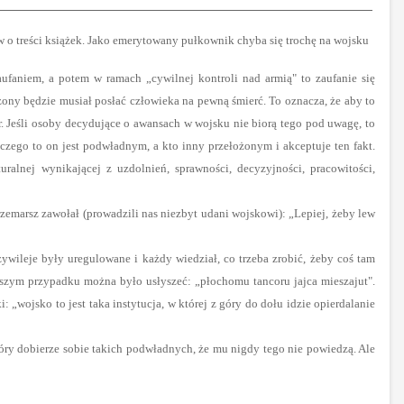
w o treści książek. Jako emerytowany pułkownik chyba się trochę na wojsku
aniem, a potem w ramach „cywilnej kontroli nad armią" to zaufanie się
łożony będzie musiał posłać człowieka na pewną śmierć. To oznacza, że aby to
ir. Jeśli osoby decydujące o awansach w wojsku nie biorą tego pod uwagę, to
aczego to on jest podwładnym, a kto inny przełożonym i akceptuje ten fakt.
turalnej wynikającej z uzdolnień, sprawności, decyzyjności, pracowitości,
zemarsz zawołał (prowadzili nas niezbyt udani wojskowi): „Lepiej, żeby lew
zywileje były uregulowane i każdy wiedział, co trzeba zrobić, żeby coś tam
epszym przypadku można było usłyszeć: „płochomu tancoru jajca mieszajut".
„wojsko to jest taka instytucja, w której z góry do dołu idzie opierdalanie
który dobierze sobie takich podwładnych, że mu nigdy tego nie powiedzą. Ale