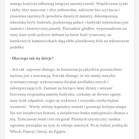
starego kościoła odbierają świątyni autentyczność. Współczesne tynki
i farby zbyt nasycone i zbyt jednorodne, nałożone bez wyczucia i
znawstwa tajemnych sposobów dawnych malarzy, dekomponują
tektonikę bryły budowli, pozbawiają pałace i budynki reprezentacyjne
wartości i historycznej prawdy. Przesadnie gładkie, wyprowadzone na
ostry kant tynki pokryte farbami na bazie bieli tytanowej, na
barokowych kamieniczkach dają efekt plastikowej folii na tekturowym
pudełku.
- Dlaczego tak się dzieje?
- Jest tak zapewne dlatego, że konserwacja zabytków powszechnie
mylona jest z renowacją. Jest tak dlatego, że nie mamy nawyku
systematycznego wykonywania działań profilaktycznych i
zabezpieczających. Zamiast na bieżąco łatać dziury i ratować
bezcenną oryginalną materię budynku, czekamy aż drewno zgnije,
stary tynk odpadnie, cegła się wykruszy i wszystko trzeba będzie
wymienić. Wtedy robimy kapitalny remont i powstaje kolejna atrapa.
Już nie świadectwo historii, a świadectwo braku umiejętności dbania o
nią. Tymczasem świat ceni oryginał. Przemysł turystyczny zarabia
ogromne pieniądze na tym, że oferuje autentyk. Po to ludzie jeżdżą do
Włoch, Francji, Grecji, do Egiptu...