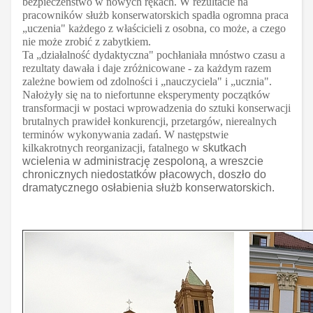
bezpieczeństwo w nowych rękach. W rezultacie na
pracowników służb konserwatorskich spadła ogromna praca
„uczenia" każdego z właścicieli z osobna, co może, a czego
nie może zrobić z zabytkiem.
Ta „działalność dydaktyczna" pochłaniała mnóstwo czasu a
rezultaty dawała i daje zróżnicowane - za każdym razem
zależne bowiem od zdolności i „nauczyciela" i „ucznia".
Nałożyły się na to niefortunne eksperymenty początków
transformacji w postaci wprowadzenia do sztuki konserwacji
brutalnych prawideł konkurencji, przetargów, nierealnych
terminów wykonywania zadań. W następstwie
kilkakrotnych reorganizacji, fatalnego w
skutkach
wcielenia w administrację zespoloną, a wreszcie
chronicznych niedostatków płacowych, doszło do
dramatycznego osłabienia służb konserwatorskich.