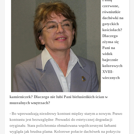
czerwone,
równiutkie
dachówki na
gotyckich
kościołach?
Dlaczego
zżyma się
Pani na
widok
bajecznie
kolorowych
XVIII-
wiecznych
kamieniczek? Dlaczego nie lubi Pani bielusieńkich ścian w
muzealnych wnętrzach?
- Bo wprowadzają niezdrowy kontrast między starym a nowym. Prawo
kontrastu jest bezwzględne. Prowadzi do estetycznej degradacji
oryginału. Stara polichromia obmalowana współczesnymi farbami
wygląda jak brudna plama. Kolorowe połacie dachówek na pokryciu