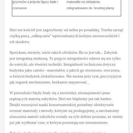
gzymsów a jedynie figury białe i
malowidło na sklepieniu
czerwone
zdegradowano do brudnej plamy
Dziś ten kościół jest zagrzybiony od sufitu po posadzkę. Trzeba zacząć
ciężką pracę „odkręcania" wprowadzanych kolejno unowocześnień i
ich skutków.
Spotykam, niestety, wiele takich obiektów. Bo to jest tak... Zabytek
jest integralną strukturą. To pojęcie integralności odnosi się nie tylko
do estetyki, ale również techniki. Integralność techniczna dotyczy
budynku jako całości - materiałów, z jakich go stworzono, otoczenia,
w którym budynek zlokalizowano. Nie można przy tym, precyzyjnym
jak zegarek mechanizmie, bezkarnie majstrować...
W przeszłości błędy brały się z niewiedzy, nieznajomości praw
rządzących materią zabytków. Dziś nie błądzimy już tak bardzo.
Dzięki rozwojowi nauki konserwatorskiej potrafimy obiektywnie
oceniać materiały i metody, którymi się posługujemy, a mechanizmy
niszczenia materii zabytków zostały na tyle dobrze poznane, że wiemy
już jak wydłużać czas, w którym pozostają one niezmienione.