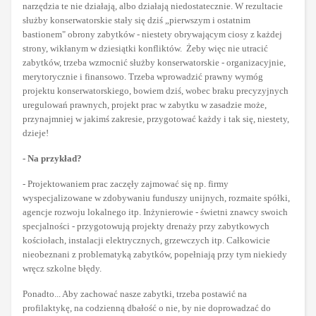
narzędzia te nie działają, albo działają niedostatecznie. W rezultacie
służby konserwatorskie stały się dziś „pierwszym i ostatnim
bastionem" obrony zabytków - niestety obrywającym ciosy z każdej
strony, wikłanym w dziesiątki konfliktów. Żeby więc nie utracić
zabytków, trzeba wzmocnić służby konserwatorskie - organizacyjnie,
merytorycznie i finansowo. Trzeba wprowadzić prawny wymóg
projektu konserwatorskiego, bowiem dziś, wobec braku precyzyjnych
uregulowań prawnych, projekt prac w zabytku w zasadzie może,
przynajmniej w jakimś zakresie, przygotować każdy i tak się, niestety,
dzieje!
- Na przykład?
- Projektowaniem prac zaczęły zajmować się np. firmy
wyspecjalizowane w zdobywaniu funduszy unijnych, rozmaite spółki,
agencje rozwoju lokalnego itp. Inżynierowie - świetni znawcy swoich
specjalności - przygotowują projekty drenaży przy zabytkowych
kościołach, instalacji elektrycznych, grzewczych itp. Całkowicie
nieobeznani z problematyką zabytków, popełniają przy tym niekiedy
wręcz szkolne błędy.
Ponadto... Aby zachować nasze zabytki, trzeba postawić na
profilaktykę, na codzienną dbałość o nie, by nie doprowadzać do