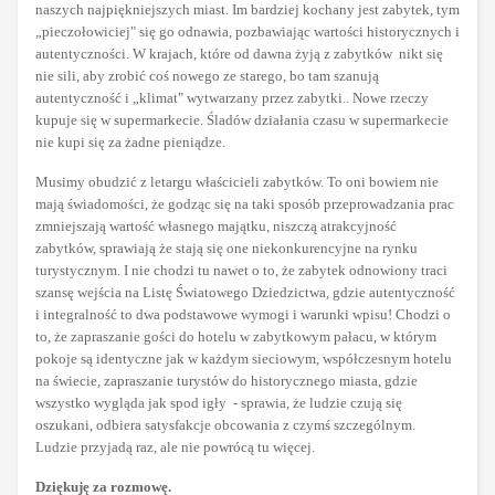
naszych najpiękniejszych miast. Im bardziej kochany jest zabytek, tym
„pieczołowiciej" się go odnawia, pozbawiając wartości historycznych i
autentyczności. W krajach, które od dawna żyją z zabytków nikt się
nie sili, aby zrobić coś nowego ze starego, bo tam szanują
autentyczność i „klimat" wytwarzany przez zabytki.. Nowe rzeczy
kupuje się w supermarkecie. Śladów działania czasu w supermarkecie
nie kupi się za żadne pieniądze.
Musimy obudzić z letargu właścicieli zabytków. To oni bowiem nie
mają świadomości, że godząc się na taki sposób przeprowadzania prac
zmniejszają wartość własnego majątku, niszczą atrakcyjność
zabytków, sprawiają że stają się one niekonkurencyjne na rynku
turystycznym. I nie chodzi tu nawet o to, że zabytek odnowiony traci
szansę wejścia na Listę Światowego Dziedzictwa, gdzie autentyczność
i integralność to dwa podstawowe wymogi i warunki wpisu! Chodzi o
to, że zapraszanie gości do hotelu w zabytkowym pałacu, w którym
pokoje są identyczne jak w każdym sieciowym, współczesnym hotelu
na świecie, zapraszanie turystów do historycznego miasta, gdzie
wszystko wygląda jak spod igły - sprawia, że ludzie czują się
oszukani, odbiera satysfakcje obcowania z czymś szczególnym.
Ludzie przyjadą raz, ale nie powrócą tu więcej.
Dziękuję za rozmowę.