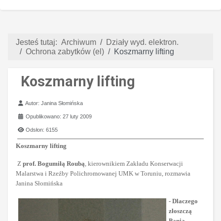
Jesteś tutaj:
Archiwum
Działy wyd. elektron.
Ochrona zabytków (el)
Koszmarny lifting
Koszmarny lifting
Szczegóły
Autor:
Janina Słomińska
Opublikowano: 27 luty 2009
Odsłon: 6155
Koszmarny lifting
Z
prof. Bogumiłą Roubą
, kierownikiem Zakładu Konserwacji
Malarstwa i Rzeźby Polichromowanej UMK w Toruniu, rozmawia
Janina Słomińska
- Dlaczego
złoszczą
Panią