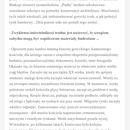
Brakuje również rzemieślników. „Padło" średnie szkolnictwo
zawodowe szkolące na potrzeby konserwacji architektury. Absolwenci
tych szkół wiedzieli, jak zrekonstruować gotycki tynk, a jak położyć
tynk barokowy... Dziś prawie nikt nie potrafi tego zrobić.
- Zwykłemu śmiertelnikowi trudno jest uwierzyć, że wrogiem
zabytku mogą być współczesne materiały budowlane ...
- Opowiem pani bardzo smutną historię gotyckiego, kamiennego
kościoła, dla którego razem z zespołem ekspertów przeprowadziliśmy
badania, przeanalizowaliśmy dokumenty, kroniki, stare fotografie.
Okazało się, że historia ostatniego stulecia to właściwie jeden wielki
ciąg błędów. Zaczęło się na początku XX wieku, kiedy do spójnej
struktury starego kościoła zaczęła wkraczać nowoczesność. Wtedy to,
na zewnątrz murów, utwardzono betonem ziemię. W momencie, kiedy
położono wokół kościoła płyty betonowe, zaczął się problem z wodą
odpryskową. Krople deszczu, padając na twarde podłoże, odbijały się
od niego i lądowały na tynkach tuż przy ziemi. Wilgotne tynki zaczęły
wkrótce odpadać. Zastosowano więc jeszcze nowocześniejsze
rozwiązanie - dół murów kościoła naprawiono cementowymi,
mocnymi i twardymi tynkami. Woda natychmiast poszła wyżej.
W rezultacie, po kilkunastu latach, konieczna była kolejna