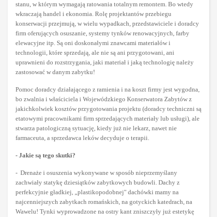
stanu, w którym wymagają ratowania totalnym remontem. Bo wtedy
wkraczają handel i ekonomia. Rolę projektantów przebiegu
konserwacji przejmują, w wielu wypadkach, przedstawiciele i doradcy
firm oferujących osuszanie, systemy tynków renowacyjnych, farby
elewacyjne itp. Są oni doskonałymi znawcami materiałów i
technologii, które sprzedają, ale nie są ani przygotowani, ani
uprawnieni do rozstrzygania, jaki materiał i jaką technologię należy
zastosować w danym zabytku!
Pomoc doradcy działającego z ramienia i na koszt firmy jest wygodna,
bo zwalnia i właściciela i Wojewódzkiego Konserwatora Zabytów z
jakichkolwiek kosztów przygotowania projektu (doradcy techniczni są
etatowymi pracownikami firm sprzedających materiały lub usługi), ale
stwarza patologiczną sytuację, kiedy już nie lekarz, nawet nie
farmaceuta, a sprzedawca leków decyduje o terapii.
- Jakie są tego skutki?
- Drenaże i osuszenia wykonywane w sposób nieprzemyślany
zachwiały statykę dziesiątków zabytkowych budowli. Dachy z
perfekcyjnie gładkiej, „plastikopodobnej" dachówki mamy na
najcenniejszych zabytkach romańskich, na gotyckich katedrach, na
Wawelu! Tynki wyprowadzone na ostry kant zniszczyły już estetykę