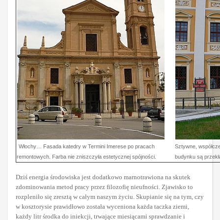
Włochy… Fasada katedry w Termini Imerese po pracach
Sztywne, współcze
remontowych. Farba nie zniszczyła estetycznej spójności.
budynku są przekł
Dziś energia środowiska jest dodatkowo marnotrawiona na skutek
zdominowania metod pracy przez filozofię nieufności. Zjawisko to
rozpleniło się zresztą w całym naszym życiu. Skupianie się na tym, czy
w kosztorysie prawidłowo została wyceniona każda taczka ziemi,
każdy litr środka do iniekcji, trwające miesiącami sprawdzanie i