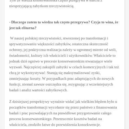
Tyle że wiedza konserwatorska często przegrywa w starciu z
niesprzyjającą zabytkom rzeczywistością.
- Dlaczego zatem ta wiedza tak często przegrywa? Czyja to wina, że
jest tak elitarna?
W naszej polskiej rzeczywistości, stworzonej po transformacji i
sprywatyzowaniu większości zabytków, ostateczna skuteczność
ochrony, jej praktyczna realizacja zależy w ogromnej mierze od woli,
świadomości, kultury ich właścicieli i użytkowników. Właściciele to
jednak dziś ogniwo w procesie konserwatorskim stwarzające wiele
wyzwań. Najczęściej zakupili zabytki w celach komercyjnych i tak też
chcą je wykorzystywać. Starają się maksymalizować zyski,
zmniejszając koszty. W przypadkach prac adaptujących do nowych
funkcji, niemal zawsze oszczędza się, rezygnując z wcześniejszych
badań i analiz wartości zabytkowych.
Z dzisiejszej perspektywy wyraźnie widać jak wielkim błędem było u
początków transformacji wycofanie się przez państwo z finansowania
badań i prac pozwalających na prawidłowe przygotowanie całego
procesu konserwatorskiego. Przerzucenie kosztów badań na
właściciela, zrodziło łatwe do przewidzenia konsekwencje.