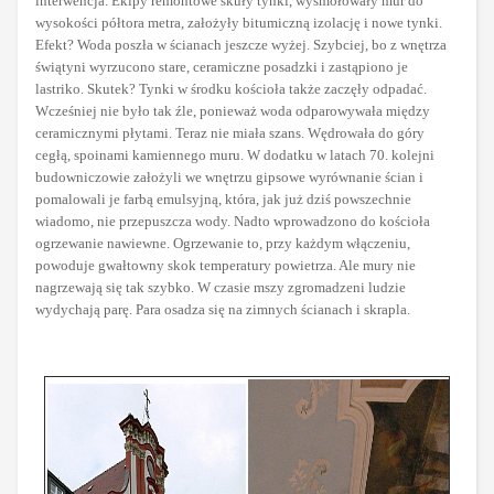
interwencja. Ekipy remontowe skuły tynki, wysmołowały mur do
wysokości półtora metra, założyły bitumiczną izolację i nowe tynki.
Efekt? Woda poszła w ścianach jeszcze wyżej. Szybciej, bo z wnętrza
świątyni wyrzucono stare, ceramiczne posadzki i zastąpiono je
lastriko. Skutek? Tynki w środku kościoła także zaczęły odpadać.
Wcześniej nie było tak źle, ponieważ woda odparowywała między
ceramicznymi płytami. Teraz nie miała szans. Wędrowała do góry
cegłą, spoinami kamiennego muru. W dodatku w latach 70. kolejni
budowniczowie założyli we wnętrzu gipsowe wyrównanie ścian i
pomalowali je farbą emulsyjną, która, jak już dziś powszechnie
wiadomo, nie przepuszcza wody. Nadto wprowadzono do kościoła
ogrzewanie nawiewne. Ogrzewanie to, przy każdym włączeniu,
powoduje gwałtowny skok temperatury powietrza. Ale mury nie
nagrzewają się tak szybko. W czasie mszy zgromadzeni ludzie
wydychają parę. Para osadza się na zimnych ścianach i skrapla.