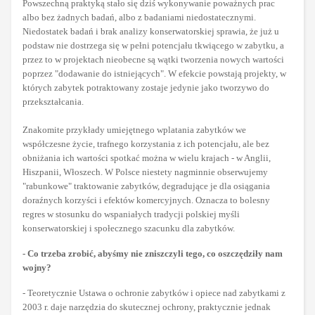
Powszechną praktyką stało się dziś wykonywanie poważnych prac
albo bez żadnych badań, albo z badaniami niedostatecznymi.
Niedostatek badań i brak analizy konserwatorskiej sprawia, że już u
podstaw nie dostrzega się w pełni potencjału tkwiącego w zabytku, a
przez to w projektach nieobecne są wątki tworzenia nowych wartości
poprzez "dodawanie do istniejących". W efekcie powstają projekty, w
których zabytek potraktowany zostaje jedynie jako tworzywo do
przekształcania.
Znakomite przykłady umiejętnego wplatania zabytków we
współczesne życie, trafnego korzystania z ich potencjału, ale bez
obniżania ich wartości spotkać można w wielu krajach - w Anglii,
Hiszpanii, Włoszech. W Polsce niestety nagminnie obserwujemy
"rabunkowe" traktowanie zabytków, degradujące je dla osiągania
doraźnych korzyści i efektów komercyjnych. Oznacza to bolesny
regres w stosunku do wspaniałych tradycji polskiej myśli
konserwatorskiej i społecznego szacunku dla zabytków.
- Co trzeba zrobić, abyśmy nie zniszczyli tego, co oszczędziły nam
wojny?
- Teoretycznie Ustawa o ochronie zabytków i opiece nad zabytkami z
2003 r. daje narzędzia do skutecznej ochrony, praktycznie jednak