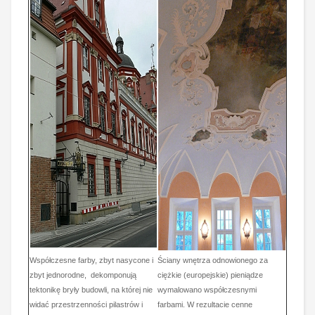
Współczesne farby, zbyt nasycone i
Ściany wnętrza odnowionego za
zbyt jednorodne, dekomponują
ciężkie (europejskie) pieniądze
tektonikę bryły budowli, na której nie
wymalowano współczesnymi
widać przestrzenności pilastrów i
farbami. W rezultacie cenne