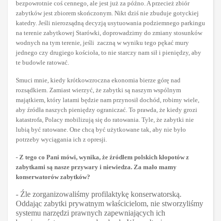
bezpowrotnie coś cennego, ale jest już za późno. A przecież zbiór
zabytków jest zbiorem skończonym. Nikt dziś nie zbuduje gotyckiej
katedry. Jeśli nierozsądną decyzją usytuowania podziemnego parkingu
na terenie zabytkowej Starówki, doprowadzimy do zmiany stosunków
wodnych na tym terenie, jeśli zaczną w wyniku tego pękać mury
jednego czy drugiego kościoła, to nie starczy nam sił i pieniędzy, aby
te budowle ratować.
Smuci mnie, kiedy krótkowzroczna ekonomia bierze górę nad
rozsądkiem. Zamiast wierzyć, że zabytki są naszym wspólnym
majątkiem, który latami będzie nam przynosił dochód, robimy wiele,
aby źródła naszych pieniędzy ograniczać. To prawda, że kiedy grozi
katastrofa, Polacy mobilizują się do ratowania. Tyle, że zabytki nie
lubią być ratowane. One chcą być użytkowane tak, aby nie było
potrzeby wyciągania ich z opresji.
- Z tego co Pani mówi, wynika, że źródłem polskich kłopotów z
zabytkami są nasze przywary i niewiedza. Za mało mamy
konserwatorów zabytków?
- Źle zorganizowaliśmy profilaktykę konserwatorską.
Oddając zabytki prywatnym właścicielom, nie stworzyliśmy
systemu narzędzi prawnych zapewniających ich