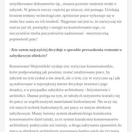
weryfikowanie dokumentów itp., stwarza pozorne wrażenie troski o
zabytek. W gruncie rzeczy częściej go niszczy, niż pomaga. Uciekają
bowiem terminy technologiczne, spóźnione prace wykonuje się w
zimie bez szans na ich trwałość. Najgorsze zaś jest to, że zazwyczaj nie
starcza już sił, pieniędzy i energii na kontrolowanie tego, co
rzeczywiście trzeba pieczołowicie nadzorować - merytoryczną
poprawność prac!
- Kto zatem najczęściej decyduje o sposobie prowadzenia remontu w
zabytkowym obiekcie?
Konserwator Wojewódzki wydaje tzw. wytyczne konserwatorskie,
które podpowiadają jak powinny zostać zrealizowane prace, by
zabytek na tym zyskał a nie stracił, ale o tym, czy te wytyczne są i jak
są realizowane w największej mierze decyduje inwestor i jego
doradcy, a w przypadku zabytków architektury - Inżynierowie i
architekci. Dramat polega na tym, że młodych inżynierów kształci się
do pracy ze współczesnymi materiałami budowlanymi. Nie uczy się
ich starych technik budowlanych, ani pracy ze starym obiektem
zabytkowym. Mamy świetny system akademickiego kształcenia
konserwatorów dzieł sztuki, za to system kształcenia konserwatorów
architektury praktycznie nie istnieje, a droga nabywania uprawnień do
pracy w obiektach architektury pozostawia bardzo wiele do życzenia.