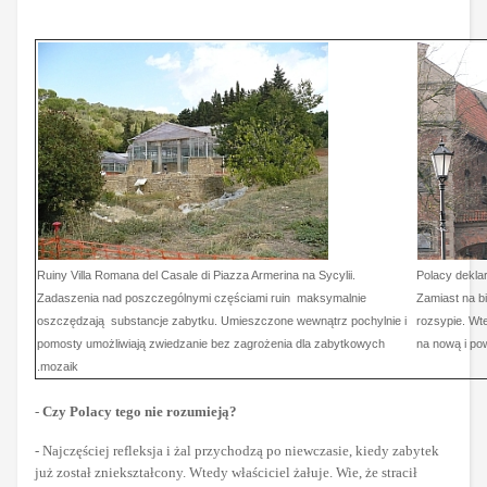
Ruiny Villa Romana del Casale di Piazza Armerina na Sycylii.
Polacy deklar
Zadaszenia nad poszczególnymi częściami ruin maksymalnie
Zamiast na bi
oszczędzają substancje zabytku. Umieszczone wewnątrz pochylnie i
rozsypie. Wt
pomosty umożliwiają zwiedzanie bez zagrożenia dla zabytkowych
na nową i pow
mozaik.
-
Czy Polacy tego nie rozumieją?
- Najczęściej refleksja i żal przychodzą po niewczasie, kiedy zabytek
już został zniekształcony. Wtedy właściciel żałuje. Wie, że stracił