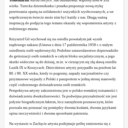
Temelkuran
Naród obcych. Jak odbudować wspólny dom w XXI
wieku
. Turecka dziennikarka i pisarka proponuje nową etykę
przetrwania opartą na solidarności wszystkich wyobcowanych, a we
współczesnym świecie może nim być każdy z nas. Drugą ważną
inspiracją do podjęcia tego tematu okazały się wspomnienia artysty z
rodzinnego miasta.
Krzysztof Gil wychował się na osiedlu powstałym jak wynik
rządowego nakazu (Ustawa z dnia 17 października 1958 r. o stałym
osiedleniu osób wędrownych). Podobne ustawodawstwo doprowadziło
do gettoizacji osób romskich w całym bloku socjalistycznym, a jego
skutki widoczne są do dzisiaj, m.in. w cieszącym się złą sławą osiedlu
Luník IX w Koszycach. Dzieciństwo artysty przypadło na przełom lat
80. i 90. XX wieku, kiedy to pogromy, napady nacjonalistów czy
przymusowe wyjazdy z Polski z paszportem w jedną stronę stanowiły
część codziennego doświadczenia osób romskich.
Perspektywa artysty zakorzeniona jest w polsko-romskiej tożsamości i
doświadczeniu dwukulturowości. Ta podwójna przynależność nie jest
jedynie biograficznym faktem, lecz narzędziem poznawczym, które
pozwala mu poruszać się pomiędzy dwoma kodami, dwoma językami
opisu rzeczywistości i dwoma sposobami patrzenia.
Na wystawie w Zachęcie artysta podejmuje próbę zmierzenia się z