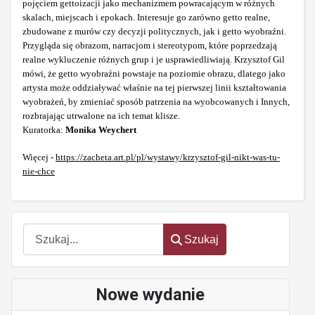
pojęciem gettoizacji jako mechanizmem powracającym w różnych
skalach, miejscach i epokach. Interesuje go zarówno getto realne,
zbudowane z murów czy decyzji politycznych, jak i getto wyobraźni.
Przygląda się obrazom, narracjom i stereotypom, które poprzedzają
realne wykluczenie różnych grup i je usprawiedliwiają. Krzysztof Gil
mówi, że getto wyobraźni powstaje na poziomie obrazu, dlatego jako
artysta może oddziaływać właśnie na tej pierwszej linii kształtowania
wyobrażeń, by zmieniać sposób patrzenia na wyobcowanych i Innych,
rozbrajając utrwalone na ich temat klisze.
Kuratorka:
Monika Weychert
Więcej -
https://zacheta.art.pl/pl/wystawy/krzysztof-gil-nikt-was-tu-
nie-chce
Szukaj
Szukaj
Nowe wydanie