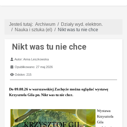
Jesteś tutaj:
Archiwum
Działy wyd. elektron.
Nauka i sztuka (el)
Nikt was tu nie chce
Nikt was tu nie chce
Szczegóły
Autor:
Anna Leszkowska
Opublikowano: 27 maj 2026
Odsłon: 215
Do 09.08.26 w warszawskiej Zachęcie można oglądać wystawę
Krzysztofa Gila pn. Nikt was tu nie chce.
Wystawa
Krzysztofa
Gila