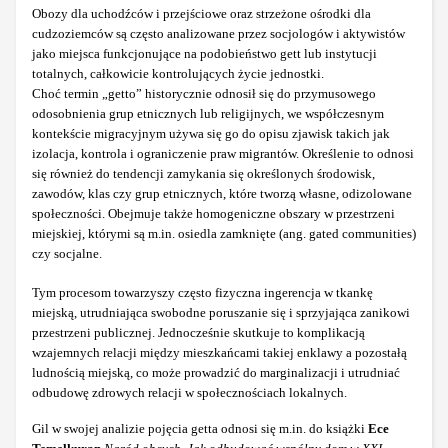
Obozy dla uchodźców i przejściowe oraz strzeżone ośrodki dla
cudzoziemców są często analizowane przez socjologów i aktywistów
jako miejsca funkcjonujące na podobieństwo gett lub instytucji
totalnych, całkowicie kontrolujących życie jednostki.
Choć termin „getto” historycznie odnosił się do przymusowego
odosobnienia grup etnicznych lub religijnych, we współczesnym
kontekście migracyjnym używa się go do opisu zjawisk takich jak
izolacja, kontrola i ograniczenie praw migrantów. Określenie to odnosi
się również do tendencji zamykania się określonych środowisk,
zawodów, klas czy grup etnicznych, które tworzą własne, odizolowane
społeczności. Obejmuje także homogeniczne obszary w przestrzeni
miejskiej, którymi są m.in. osiedla zamknięte (ang. gated communities)
czy socjalne.
Tym procesom towarzyszy często fizyczna ingerencja w tkankę
miejską, utrudniająca swobodne poruszanie się i sprzyjająca zanikowi
przestrzeni publicznej. Jednocześnie skutkuje to komplikacją
wzajemnych relacji między mieszkańcami takiej enklawy a pozostałą
ludnością miejską, co może prowadzić do marginalizacji i utrudniać
odbudowę zdrowych relacji w społecznościach lokalnych.
Gil w swojej analizie pojęcia getta odnosi się m.in. do książki
Ece