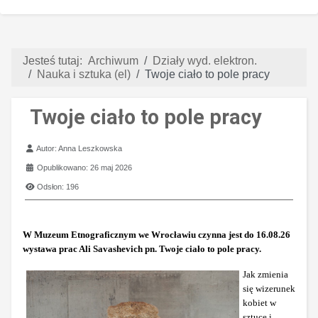
Jesteś tutaj:
Archiwum
Działy wyd. elektron.
Nauka i sztuka (el)
Twoje ciało to pole pracy
Twoje ciało to pole pracy
Szczegóły
Autor:
Anna Leszkowska
Opublikowano: 26 maj 2026
Odsłon: 196
W Muzeum Etnograficznym we Wrocławiu czynna jest do 16.08.26
wystawa prac Ali Savashevich pn. Twoje ciało to pole pracy.
Jak zmienia
się wizerunek
kobiet w
sztuce i