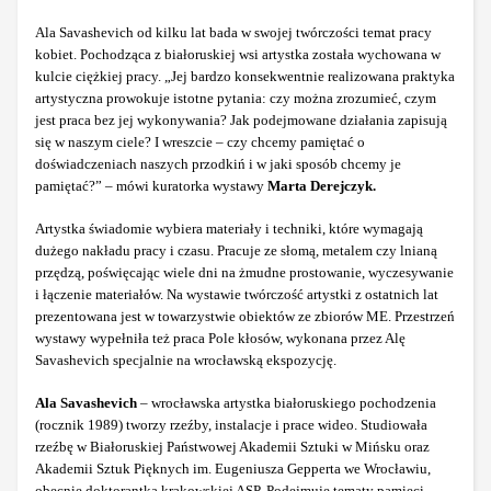
Ala Savashevich od kilku lat bada w swojej twórczości temat pracy
kobiet. Pochodząca z białoruskiej wsi artystka została wychowana w
kulcie ciężkiej pracy. „Jej bardzo konsekwentnie realizowana praktyka
artystyczna prowokuje istotne pytania: czy można zrozumieć, czym
jest praca bez jej wykonywania? Jak podejmowane działania zapisują
się w naszym ciele? I wreszcie – czy chcemy pamiętać o
doświadczeniach naszych przodkiń i w jaki sposób chcemy je
pamiętać?” – mówi kuratorka wystawy
Marta Derejczyk.
Artystka świadomie wybiera materiały i techniki, które wymagają
dużego nakładu pracy i czasu. Pracuje ze słomą, metalem czy lnianą
przędzą, poświęcając wiele dni na żmudne prostowanie, wyczesywanie
i łączenie materiałów. Na wystawie twórczość artystki z ostatnich lat
prezentowana jest w towarzystwie obiektów ze zbiorów ME. Przestrzeń
wystawy wypełniła też praca Pole kłosów, wykonana przez Alę
Savashevich specjalnie na wrocławską ekspozycję.
Ala Savashevich
– wrocławska artystka białoruskiego pochodzenia
(rocznik 1989) tworzy rzeźby, instalacje i prace wideo. Studiowała
rzeźbę w Białoruskiej Państwowej Akademii Sztuki w Mińsku oraz
Akademii Sztuk Pięknych im. Eugeniusza Gepperta we Wrocławiu,
obecnie doktorantka krakowskiej ASP. Podejmuje tematy pamięci