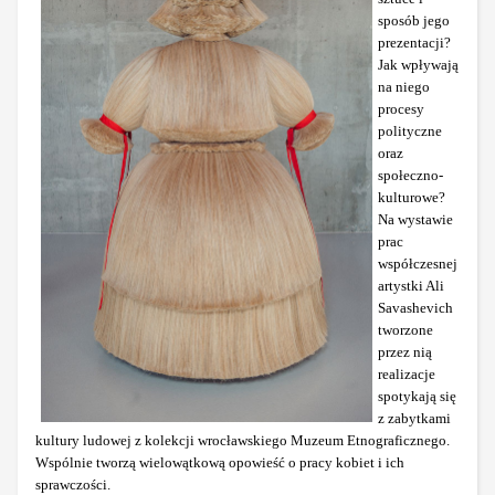
sposób jego
prezentacji?
Jak wpływają
na niego
procesy
polityczne
oraz
społeczno-
kulturowe?
Na wystawie
prac
współczesnej
artystki Ali
Savashevich
tworzone
przez nią
realizacje
spotykają się
z zabytkami
kultury ludowej z kolekcji wrocławskiego Muzeum Etnograficznego.
Wspólnie tworzą wielowątkową opowieść o pracy kobiet i ich
sprawczości.