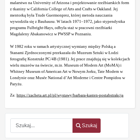
malarstwo na University of Arizona i projektowanie rzeźbiarskich form
z tkaniny w California College of Arts and Crafts w Oakland. Jej
mentorką była Trude Guermonprez, której metoda nauczania
wywodziła się z Bauhausu. W latach 1971–1972, jako stypendystka
programu Fulbright-Hays, odbyła staż w pracowni rzeźbiarki
Magdaleny Abakanowicz w PWSSP w Poznaniu.
W 1982 roku w ramach artystycznej wymiany między Polską a
Stanami Zjednoczonymi przekazała do Muzeum Sztuki w Łodzi
fotografię Konstrukt PC/4B (1981). Jej prace znajdują się w kolekcjach
wielu muzeów na świecie, m.in. Museum of Modern Art (MoMA) i
Whitney Museum of American Art w Nowym Jorku, Tate Modern w
Londynie oraz Musée National d’Art Moderne i Centre Pompidou w
Paryżu.
Za:
https://zacheta.art.pl/pl/wystawy/barbara-kasten-postabstrakcja
Szukaj
Szukaj