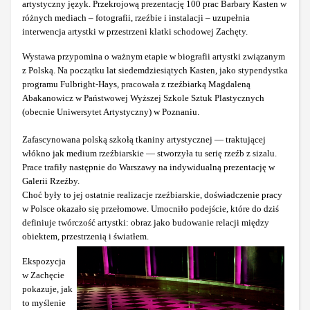
artystyczny język. Przekrojową prezentację 100 prac Barbary Kasten w
różnych mediach – fotografii, rzeźbie i instalacji – uzupełnia
interwencja artystki w przestrzeni klatki schodowej Zachęty.
Wystawa przypomina o ważnym etapie w biografii artystki związanym
z Polską. Na początku lat siedemdziesiątych Kasten, jako stypendystka
programu Fulbright-Hays, pracowała z rzeźbiarką Magdaleną
Abakanowicz w Państwowej Wyższej Szkole Sztuk Plastycznych
(obecnie Uniwersytet Artystyczny) w Poznaniu.
Zafascynowana polską szkołą tkaniny artystycznej — traktującej
włókno jak medium rzeźbiarskie — stworzyła tu serię rzeźb z sizalu.
Prace trafiły następnie do Warszawy na indywidualną prezentację w
Galerii Rzeźby.
Choć były to jej ostatnie realizacje rzeźbiarskie, doświadczenie pracy
w Polsce okazało się przełomowe. Umocniło podejście, które do dziś
definiuje twórczość artystki: obraz jako budowanie relacji między
obiektem, przestrzenią i światłem.
Ekspozycja
w Zachęcie
pokazuje, jak
to myślenie