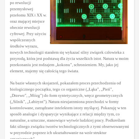
po rewolucji
przemysłowej
przełomu XIX i XX w.
oraz mającej miejsce
obecnie rewolucji
cyfrowej. Przy użyciu
współczesnych
środków wyrazu,
nowych technologii starałem się wykazać silny związek człowieka z
przyrodą, która jest podstawą dla życia wszelkich istot. Natura w moim
przekonaniu jest rodzajem „kokonu”, schronieniem. My, jako jej
element, stajemy się całością tego świata.
Na bazie własnych skojarzeń, pokazałem proces przechodzenia od
biologicznego początku, tego co organiczne („Łąka”, „Pień”,
„Drzewo”, „Mózg”) do form syntetycznych, wręcz geometrycznych
(„Silnik”, „Labirynt”). Natura nieujarzmiona przechodzi w formy
kontrolowane, zarządzane intelektem istoty myślącej. Pokazuję w ten
sposób analogie i dysparycje wynikające z relacji między tym, co
naturalne, a sztuczne, stanowiące wytwór ludzkiej pracy. Podkreślam
fakt silnego związku tworów technologicznych z tymi obserwowanymi
w przyrodzie poprzez ich ukształtowanie na wzór struktur
organicznych”.