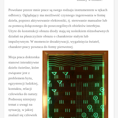
Powołane przeze mnie prace są swego rodzaju instrumentem w rękach
odbiorcy. Oglądający ma możliwość czynnego ingerowania w formę
dzieła, poprzez aktywowanie elektroniki, tj. sterowanie manualne lub
za pomocą dołączonego do poszczególnych obiektów interfejsu.
Użyte do konstrukcji obrazu diody stają się nośnikiem różnobarwnych
działań na płaszczyźnie obrazu o charakterze stałym lub
impulsywnym. W momencie dezaktywacji, wygaśnięcia świateł,
charakter pracy powraca do formy pierwotnej.
Moja praca doktorska
stanowi interaktywne
dzieło świetlne, które
związane jest z
problemem bytu,
egzystencji ludzkiej,
kontaktu, relacji
człowieka do natury.
Podnoszę niniejszy
temat z uwagi na
sytuację, w jakiej
znalazł się człowiek