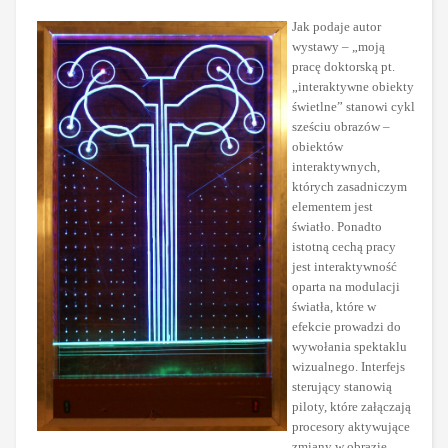
Jak podaje autor
wystawy – „moją
pracę doktorską pt.
„interaktywne obiekty
świetlne” stanowi cykl
sześciu obrazów –
obiektów
interaktywnych,
których zasadniczym
elementem jest
światło. Ponadto
istotną cechą pracy
jest interaktywność
oparta na modulacji
światła, które w
efekcie prowadzi do
wywołania spektaklu
wizualnego. Interfejs
sterujący stanowią
piloty, które załączają
procesory aktywujące
zmiany w obrazie.