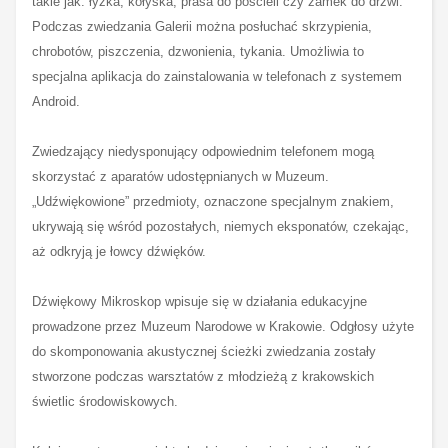
takie jak: łyżka, kołyska, prasa do pościeli czy zamek do drzwi.
Podczas zwiedzania Galerii można posłuchać skrzypienia,
chrobotów, piszczenia, dzwonienia, tykania. Umożliwia to
specjalna aplikacja do zainstalowania w telefonach z systemem
Android.
Zwiedzający niedysponujący odpowiednim telefonem mogą
skorzystać z aparatów udostępnianych w Muzeum.
„Udźwiękowione” przedmioty, oznaczone specjalnym znakiem,
ukrywają się wśród pozostałych, niemych eksponatów, czekając,
aż odkryją je łowcy dźwięków.
Dźwiękowy Mikroskop wpisuje się w działania edukacyjne
prowadzone przez Muzeum Narodowe w Krakowie. Odgłosy użyte
do skomponowania akustycznej ścieżki zwiedzania zostały
stworzone podczas warsztatów z młodzieżą z krakowskich
świetlic środowiskowych.