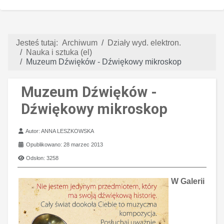
Jesteś tutaj:
Archiwum
Działy wyd. elektron.
Nauka i sztuka (el)
Muzeum Dźwięków - Dźwiękowy mikroskop
Muzeum Dźwięków -
Dźwiękowy mikroskop
Szczegóły
Autor:
ANNA LESZKOWSKA
Opublikowano: 28 marzec 2013
Odsłon: 3258
W Galerii