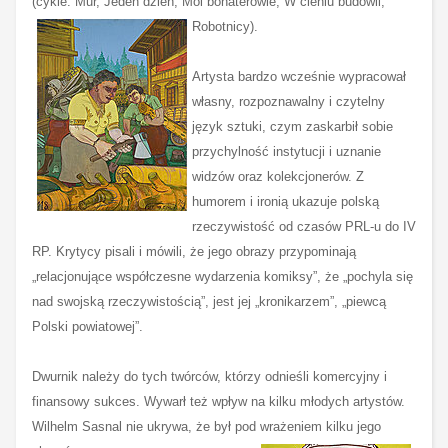
(cykle: Mur, Jeden dzień, Moi bohaterowie, W cieniu budowli,
Robotnicy).
Artysta bardzo wcześnie wypracował
własny, rozpoznawalny i czytelny
język sztuki, czym zaskarbił sobie
przychylność instytucji i uznanie
widzów oraz kolekcjonerów. Z
humorem i ironią ukazuje polską
rzeczywistość od czasów PRL-u do IV
RP. Krytycy pisali i mówili, że jego obrazy przypominają
„relacjonujące współczesne wydarzenia komiksy”, że „pochyla się
nad swojską rzeczywistością”, jest jej „kronikarzem”, „piewcą
Polski powiatowej”.
Dwurnik należy do tych twórców, którzy odnieśli komercyjny i
finansowy sukces. Wywarł też wpływ na kilku młodych artystów.
Wilhelm Sasnal nie ukrywa, że był pod wrażeniem kilku jego