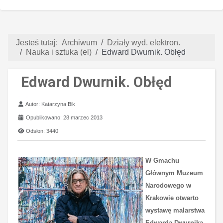
Jesteś tutaj:
Archiwum
Działy wyd. elektron.
Nauka i sztuka (el)
Edward Dwurnik. Obłęd
Edward Dwurnik. Obłęd
Szczegóły
Autor:
Katarzyna Bik
Opublikowano: 28 marzec 2013
Odsłon: 3440
W Gmachu
Głównym Muzeum
Narodowego w
Krakowie otwarto
wystawę malarstwa
Edwarda Dwurnika.