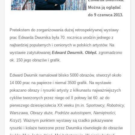
Można ją oglądać
do 9 czerwca 2013.
Pretekstem do zorganizowania dużej retrospektywnej wystawy
prac Edwarda Dwurnika była 70. rocznica urodzin jednego z
najbardziej popularnych i cenionych w polskich artystów. Na
wystawie zatytułowanej
Edward Dwurnik. Obłęd.
zgromadzono
ok. 150 jego obrazów i grafik.
Edward Dwurnik namalował blisko 5000 obrazów, stworzył około
14 000 prac na papierze i niemal 3500 grafik. Na wystawie
pokazano obrazy i rysunki artysty z kilkunastu najważniejszych
cyklów tworzonych przez niego od II połowy lat 60. aż do
pierwszego dziesięciolecia XX wieku (m.in. S
portowcy, Robotnicy,
Warszawa, Obrazy duże, Podróże autostopem, Namiętności,
Krzyż
). Ważnym punktem wystawy są rzadko pokazywane
rysunki i kolaże tworzone przez Dwurnika równolegle do obrazów