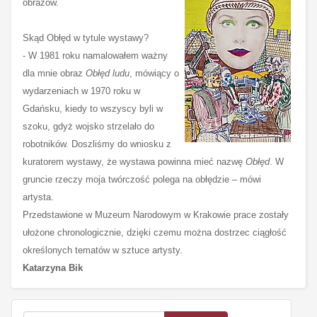
obrazów.
Skąd Obłęd w tytule wystawy?
- W 1981 roku namalowałem ważny
dla mnie obraz
Obłęd ludu
, mówiący o
wydarzeniach w 1970 roku w
Gdańsku, kiedy to wszyscy byli w
szoku, gdyż wojsko strzelało do
robotników. Doszliśmy do wniosku z
kuratorem wystawy, że wystawa powinna mieć nazwę
Obłęd
. W
gruncie rzeczy moja twórczość polega na obłędzie – mówi
artysta.
Przedstawione w Muzeum Narodowym w Krakowie prace zostały
ułożone chronologicznie, dzięki czemu można dostrzec ciągłość
określonych tematów w sztuce artysty.
Katarzyna Bik