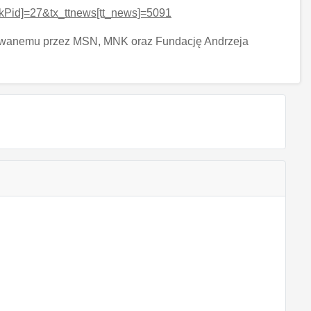
Pid]=27&tx_ttnews[tt_news]=5091
wanemu przez MSN, MNK oraz Fundację Andrzeja