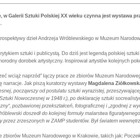
alerii Sztuki Polskiej XX wieku czynna jest wystawa pr
.
etrospektywy dzieł Andrzeja Wróblewskiego w Muzeum Narodowym
tykiem sztuki i publicystą. Do dziś jest legendą polskiej sztuk
norodny dorobek artystyczny. Inspirował artystów kolejnych pok
zeć wciąż naprzód” łączy prace ze zbiorów Muzeum Narodowego
ę narracje. Jak piszą kuratorzy wystawy
Magdalena Ziółkowska
nej, począwszy od postulatu sztuki wyrazistej, przeszywającej, 
uki Nowoczesnej w 1948 r.), po deklarację sztuki socrealistycz
czny“, pozbawionej przekształceń, fotograficznej i „zgodnej z
Wróblewski doszedł do kolejnej formuły malarstwa figuratywnego
ny przez zrzeszonych w ZAMP studentów. Był światem wewnętr
ze zbiorów Muzeum Narodowego w Krakowie, takich jak:
Poczeka