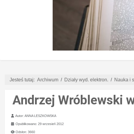
Jesteś tutaj:
Archiwum
Działy wyd. elektron.
Nauka i s
Andrzej Wróblewski 
Szczegóły
Autor:
ANNA LESZKOWSKA
Opublikowano: 29 wrzesień 2012
Odsłon: 3660