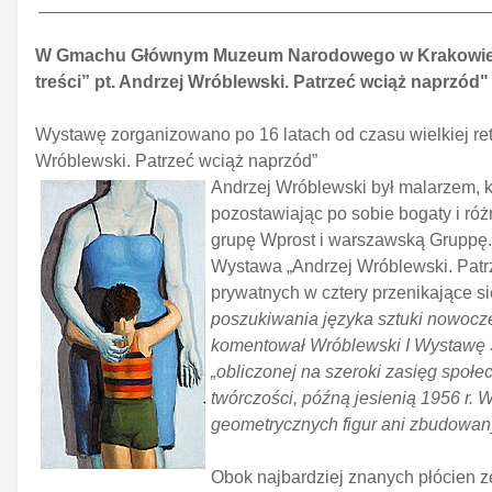
W Gmachu Głównym Muzeum Narodowego w Krakowie, w G
treści” pt. Andrzej Wróblewski. Patrzeć wciąż naprzód" 
Wystawę zorganizowano po 16 latach od czasu wielkiej r
Wróblewski. Patrzeć wciąż naprzód”
Andrzej Wróblewski był malarzem, kry
pozostawiając po sobie bogaty i róż
grupę Wprost i warszawską Gruppę.
Wystawa „Andrzej Wróblewski. Patr
prywatnych w cztery przenikające si
poszukiwania języka sztuki nowoczes
komentował Wróblewski I Wystawę Szt
„obliczonej na szeroki zasięg społe
twórczości, późną jesienią 1956 r. 
geometrycznych figur ani zbudowa
Obok najbardziej znanych płócien 