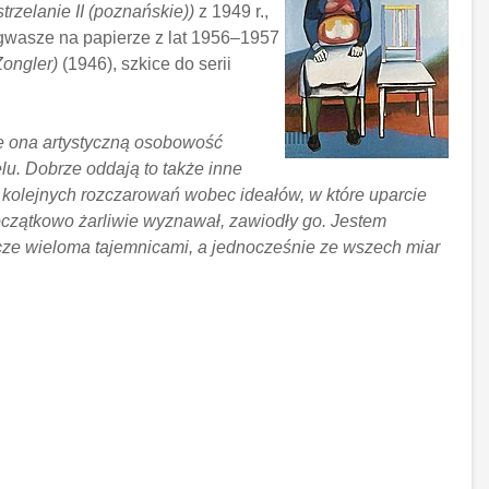
rzelanie II (poznańskie))
z 1949 r.,
 gwasze na papierze z lat 1956–1957
Żongler)
(1946), szkice do serii
uje ona artystyczną osobowość
lu. Dobrze oddają to także inne
r kolejnych rozczarowań wobec ideałów, w które uparcie
 początkowo żarliwie wyznawał, zawiodły go. Jestem
zcze wieloma tajemnicami, a jednocześnie ze wszech miar