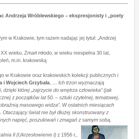
ac
Andrzeja Wróblewskiego – ekspresjonisty i „poety
 w Krakowie, tym razem nadając jej tytuł:
„Andrzej
i XX wieku. Zmarł młodo, w wieku niespełna 30 lat,
oleń, m.in. krakowską
 w Krakowie oraz krakowskich kolekcji publicznych i
 i Wojciech Grzybała
, …
Ich trzon wyznaczają
dzięki której „zajrzycie do wnętrza człowieka“ (jak
nej z początków lat 50. – sztuki czytelnej, tematowej,
 wyobraźnią masowego widza“. W ostatnich miesiącach
. Otaczający świat nie był dłużej skonstruowany z
znych napięć, poszukiwań i zmagań z samym sobą.
lnia II (Ukrzesłowienie I)
z 1956 r.,