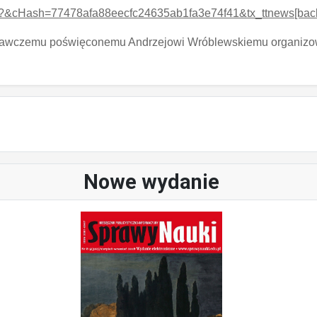
ml?&cHash=77478afa88eecfc24635ab1fa3e74f41&tx_ttnews[back
awczemu poświęconemu Andrzejowi Wróblewskiemu organizo
Nowe wydanie