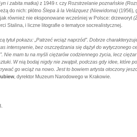
yn i zabita matka)
z 1949 r. czy
Rozstrzelanie poznańskie (Rozst
eżą do nich: płótno
Ślepa à la Velázquez (Niewidoma)
(1956),
 jak również nie eksponowane wcześniej w Polsce: drzeworyt
(
ci Stalina, i liczne litografie o tematyce socrealistycznej.
ącą tytuł pokazu: „Patrzeć wciąż naprzód”. Dobrze charakteryz
czas intensywnie, bez oszczędzania się dążył do wytyczonego ce
”. Nie mam tu na myśli ciężarów codziennego życia, lecz cięża
sztuki. W nią bodaj nigdy nie zwątpił, podczas gdy idee, które
krywać go wciąż na nowo. Jest to bowiem artysta otoczony jes
łubiew
, dyrektor Muzeum Narodowego w Krakowie.
3.