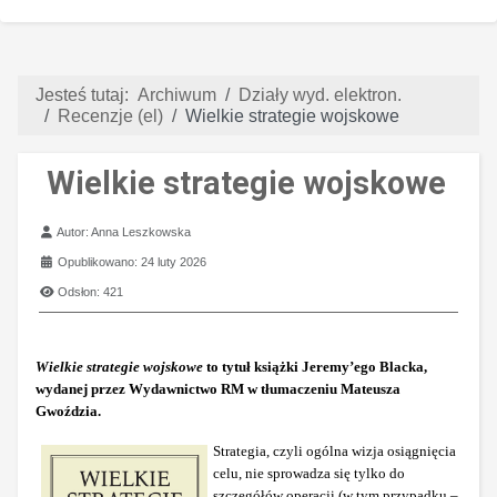
Jesteś tutaj:
Archiwum
Działy wyd. elektron.
Recenzje (el)
Wielkie strategie wojskowe
Wielkie strategie wojskowe
Szczegóły
Autor:
Anna Leszkowska
Opublikowano: 24 luty 2026
Odsłon: 421
Wielkie strategie wojskowe
to tytuł książki Jeremy’ego Blacka,
wydanej przez Wydawnictwo RM w tłumaczeniu Mateusza
Gwoździa.
Strategia, czyli ogólna wizja osiągnięcia
celu, nie sprowadza się tylko do
szczegółów operacji (w tym przypadku –