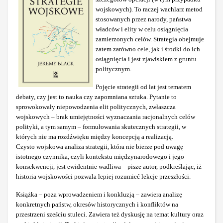
wojskowych). To raczej wachlarz metod
stosowanych przez narody, państwa
władców i elity w celu osiągnięcia
zamierzonych celów. Strategia obejmuje
zatem zarówno cele, jak i środki do ich
osiągnięcia i jest zjawiskiem z gruntu
politycznym.
Pojęcie strategii od lat jest tematem
debaty, czy jest to nauka czy zapomniana sztuka. Pytanie to
sprowokowały niepowodzenia elit politycznych, zwłaszcza
wojskowych – brak umiejętności wyznaczania racjonalnych celów
polityki, a tym samym – formułowania skutecznych strategii, w
których nie ma rozdźwięku między koncepcją a realizacją.
Czysto wojskowa analiza strategii, która nie bierze pod uwagę
istotnego czynnika, czyli kontekstu międzynarodowego i jego
konsekwencji, jest ewidentnie wadliwa – pisze autor, podkreślając, iż
historia wojskowości pozwala lepiej rozumieć lekcje przeszłości.
Książka – poza wprowadzeniem i konkluzją – zawiera analizę
konkretnych państw, okresów historycznych i konfliktów na
przestrzeni sześciu stuleci. Zawiera też dyskusję na temat kultury oraz