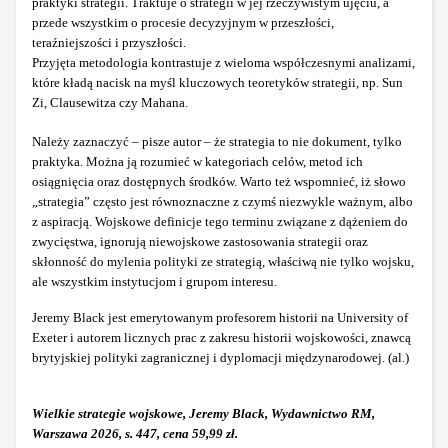
praktyki strategii. Traktuje o strategii w jej rzeczywistym ujęciu, a
przede wszystkim o procesie decyzyjnym w przeszłości,
teraźniejszości i przyszłości.
Przyjęta metodologia kontrastuje z wieloma współczesnymi analizami,
które kładą nacisk na myśl kluczowych teoretyków strategii, np. Sun
Zi, Clausewitza czy Mahana.
Należy zaznaczyć – pisze autor – że strategia to nie dokument, tylko
praktyka. Można ją rozumieć w kategoriach celów, metod ich
osiągnięcia oraz dostępnych środków. Warto też wspomnieć, iż słowo
„strategia” często jest równoznaczne z czymś niezwykle ważnym, albo
z aspiracją. Wojskowe definicje tego terminu związane z dążeniem do
zwycięstwa, ignorują niewojskowe zastosowania strategii oraz
skłonność do mylenia polityki ze strategią, właściwą nie tylko wojsku,
ale wszystkim instytucjom i grupom interesu.
Jeremy Black jest emerytowanym profesorem historii na University of
Exeter i autorem licznych prac z zakresu historii wojskowości, znawcą
brytyjskiej polityki zagranicznej i dyplomacji międzynarodowej. (al.)
Wielkie strategie wojskowe, Jeremy Black, Wydawnictwo RM,
Warszawa 2026, s. 447, cena 59,99 zł.