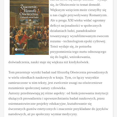
się, że Oświecenie to temat demodé.
Większym wzięciem może cieszyłby się
u nas ciągle przywoływany Romantyzm.
Ale u progu XXI wieku widać ogromny
deficyt racjonalności w społecznych
działaniach ludzi, paradoksalnie
towarzyszący wysublimowanym owocom
rozumu - technologiom epoki cyfrowej.
Toteż wydaje się, że potrzeba
przypomnienia tego nurtu odnoszącego
się do logiki, wnioskowania,
doświadczenia, nauki staje się większa niż kiedykolwiek.
Tom prezentuje wyniki badań nad filozofią Oświecenia prowadzonych
w wielu ośrodkach naukowych w kraju. Tym, co łączy wszystkie
zamieszczone w nim teksty, jest zwrócenie uwagi na oświeceniowe
rozumienie społecznej natury człowieka.
Autorzy przedstawiają jej różne aspekty: od funkcjonowania instytucji
służących prowadzeniu i upowszechnianiu badań naukowych, przez
osiemnastowieczne projekty edukacyjne, kształtowanie się
ówczesnych gustów estetycznych i znaczenie przykładane do języków
narodowych, aż po społeczny wymiar medycyny.