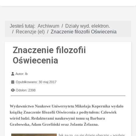
Jesteś tutaj:
Archiwum
Działy wyd. elektron.
Recenzje (el)
Znaczenie filozofii Oświecenia
Znaczenie filozofii
Oświecenia
Szczegóły
Autor:
lb
Opublikowano: 30 maj 2017
Odsłon: 2398
Wydawnictwo Naukowe Uniwersytetu Mikołaja Kopernika wydało
książkę Znaczenie filozofii Oświecenia z podtytułem: Człowiek
wśród ludzi. Redaktorami naukowymi tomu są Barbara
Grabowska, Adam Grzeliński oraz Jolanta Żelazna.
Jak na to, co się dzieje obecnie – wydaje