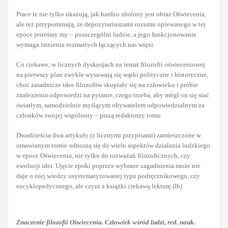
Prace te nie tylko ukazują, jak bardzo złożony jest obraz Oświecenia,
ale też przypominają, że depozytariuszami rozumu opiewanego w tej
epoce jesteśmy my – poszczególni ludzie, a jego funkcjonowanie
wymaga istnienia rozmaitych łączących nas więzi.
Co ciekawe, w licznych dyskusjach na temat filozofii oświeceniowej
na pierwszy plan zwykle wysuwają się wątki polityczne i historyczne,
choć zasadnicze idee filozofów skupiały się na człowieku i próbie
znalezienia odpowiedzi na pytanie, czego trzeba, aby mógł on się stać
światłym, samodzielnie myślącym obywatelem odpowiedzialnym za
członków swojej wspólnoty – piszą redaktorzy tomu.
Dwadzieścia dwa artykuły (z licznymi przypisami) zamieszczone w
omawianym tomie odnoszą się do wielu aspektów działania ludzkiego
w epoce Oświecenia, nie tylko do rozważań filozoficznych, czy
ewolucji idei. Ujęcie epoki poprzez wybrane zagadnienia może nie
daje o niej wiedzy usystematyzowanej typu podręcznikowego, czy
encyklopedycznego, ale czyni z książki ciekawą lekturę.(lb)
Znaczenie filozofii Oświecenia. Człowiek wśród ludzi, red. nauk.