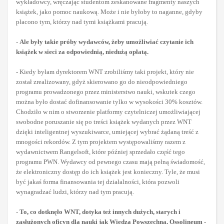
wykładowcy, wręczając studentom zeskanowane fragmenty naszych
książek, jako pomoc naukową. Może i nie byłoby to naganne, gdyby
płacono tym, którzy nad tymi książkami pracują.
-
Ale były takie próby wydawców, żeby umożliwiać czytanie ich
książek w sieci za odpowiednią, niedużą opłatą.
-
Kiedy byłam dyrektorem WNT zrobiliśmy taki projekt, który nie
został zrealizowany, gdyż skierowano go do nieodpowiedniego
programu prowadzonego przez ministerstwo nauki, wskutek czego
można było dostać dofinansowanie tylko w wysokości 30% kosztów.
Chodziło w nim o stworzenie platformy czytelniczej umożliwiającej
swobodne poruszanie się po treści książek wydanych przez WNT
dzięki inteligentnej wyszukiwarce, umiejącej wybrać żądaną treść z
mnogości rekordów. Z tym projektem występowaliśmy razem z
wydawnictwem Rangelsoft, które później sprzedało część tego
programu PWN. Wydawcy od pewnego czasu mają pełną świadomość,
że elektroniczny dostęp do ich książek jest konieczny. Tyle, że musi
być jakaś forma finansowania tej działalności, która pozwoli
wynagradzać ludzi, którzy nad tym pracują.
-
To, co dotknęło WNT, dotyka też innych dużych, starych i
zasłużonych oficyn dla nauki jak Wiedza Powszechna, Ossolineum -