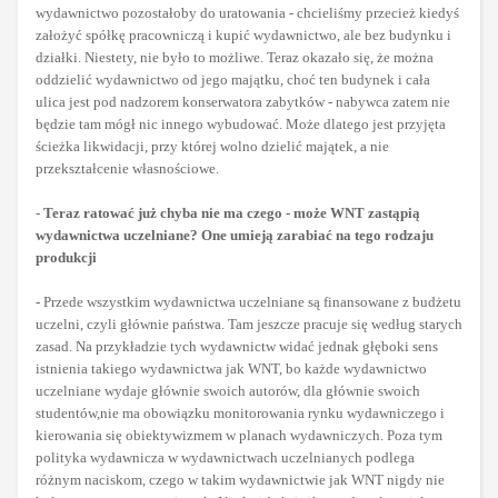
wydawnictwo pozostałoby do uratowania - chcieliśmy przecież kiedyś
założyć spółkę pracowniczą i kupić wydawnictwo, ale bez budynku i
działki. Niestety, nie było to możliwe. Teraz okazało się, że można
oddzielić wydawnictwo od jego majątku, choć ten budynek i cała
ulica jest pod nadzorem konserwatora zabytków - nabywca zatem nie
będzie tam mógł nic innego wybudować. Może dlatego jest przyjęta
ścieżka likwidacji, przy której wolno dzielić majątek, a nie
przekształcenie własnościowe.
-
Teraz ratować już chyba nie ma czego - może WNT zastąpią
wydawnictwa uczelniane? One umieją zarabiać na tego rodzaju
produkcji
-
Przede wszystkim wydawnictwa uczelniane są finansowane z budżetu
uczelni, czyli głównie państwa. Tam jeszcze pracuje się według starych
zasad. Na przykładzie tych wydawnictw widać jednak głęboki sens
istnienia takiego wydawnictwa jak WNT, bo każde wydawnictwo
uczelniane wydaje głównie swoich autorów, dla głównie swoich
studentów,nie ma obowiązku monitorowania rynku wydawniczego i
kierowania się obiektywizmem w planach wydawniczych. Poza tym
polityka wydawnicza w wydawnictwach uczelnianych podlega
różnym naciskom, czego w takim wydawnictwie jak WNT nigdy nie