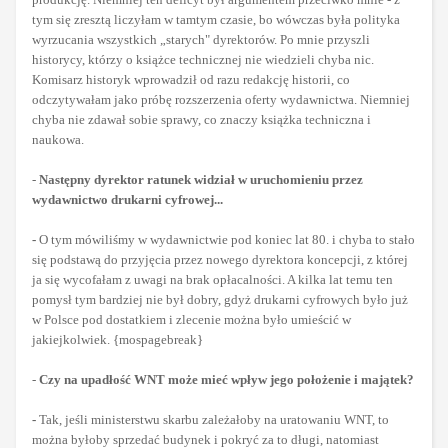
tym się zresztą liczyłam w tamtym czasie, bo wówczas była polityka
wyrzucania wszystkich „starych" dyrektorów. Po mnie przyszli
historycy, którzy o książce technicznej nie wiedzieli chyba nic.
Komisarz historyk wprowadził od razu redakcję historii, co
odczytywałam jako próbę rozszerzenia oferty wydawnictwa. Niemniej
chyba nie zdawał sobie sprawy, co znaczy książka techniczna i
naukowa.
-
Następny dyrektor ratunek widział w uruchomieniu przez
wydawnictwo drukarni cyfrowej...
-
O tym mówiliśmy w wydawnictwie pod koniec lat 80. i chyba to stało
się podstawą do przyjęcia przez nowego dyrektora koncepcji, z której
ja się wycofałam z uwagi na brak opłacalności. A kilka lat temu ten
pomysł tym bardziej nie był dobry, gdyż drukarni cyfrowych było już
w Polsce pod dostatkiem i zlecenie można było umieścić w
jakiejkolwiek. {mospagebreak}
-
Czy na upadłość WNT może mieć wpływ jego położenie i majątek?
-
Tak, jeśli ministerstwu skarbu zależałoby na uratowaniu WNT, to
można byłoby sprzedać budynek i pokryć za to długi, natomiast