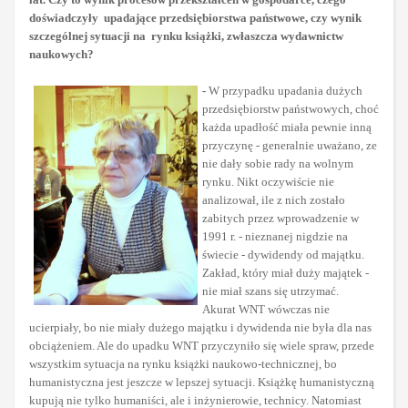
doświadczyły
upadające przedsiębiorstwa państwowe, czy wynik
szczególnej sytuacji na
rynku książki, zwłaszcza wydawnictw
naukowych?
-
W przypadku upadania dużych
przedsiębiorstw państwowych, choć
każda upadłość miała pewnie inną
przyczynę - generalnie uważano, ze
nie dały sobie rady na wolnym
rynku. Nikt oczywiście nie
analizował, ile z nich zostało
zabitych przez wprowadzenie w
1991 r. - nieznanej nigdzie na
świecie - dywidendy od majątku.
Zakład, który miał duży majątek -
nie miał szans się utrzymać.
Akurat WNT wówczas nie
ucierpiały, bo nie miały dużego majątku i dywidenda nie była dla nas
obciążeniem. Ale do upadku WNT przyczyniło się wiele spraw, przede
wszystkim sytuacja na rynku książki naukowo-technicznej, bo
humanistyczna jest jeszcze w lepszej sytuacji. Książkę humanistyczną
kupują nie tylko humaniści, ale i inżynierowie, technicy. Natomiast