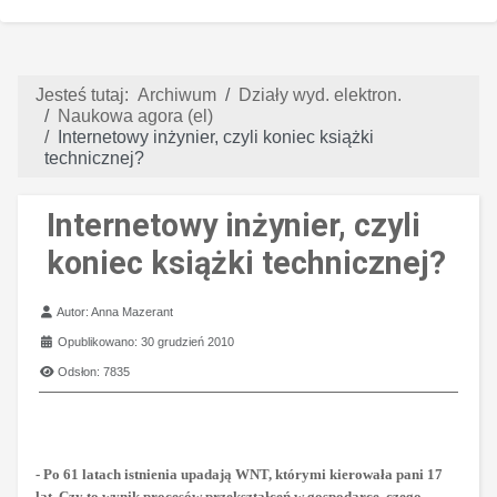
Jesteś tutaj:
Archiwum
Działy wyd. elektron.
Naukowa agora (el)
Internetowy inżynier, czyli koniec książki
technicznej?
Internetowy inżynier, czyli
koniec książki technicznej?
Szczegóły
Autor:
Anna Mazerant
Opublikowano: 30 grudzień 2010
Odsłon: 7835
- Po 61 latach istnienia upadają WNT, którymi kierowała pani 17
lat. Czy to
wynik procesów przekształceń w gospodarce, czego