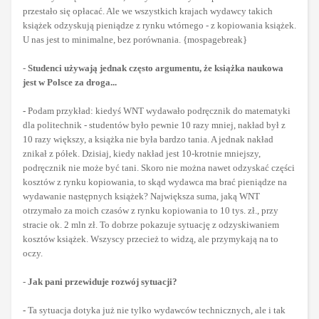
przestało się opłacać. Ale we wszystkich krajach wydawcy takich
książek odzyskują pieniądze z rynku wtórnego - z kopiowania książek.
U nas jest to minimalne, bez porównania. {mospagebreak}
-
Studenci używają jednak często argumentu, że książka naukowa
jest w Polsce za droga...
-
Podam przykład: kiedyś WNT wydawało podręcznik do matematyki
dla politechnik - studentów było pewnie 10 razy mniej, nakład był z
10 razy większy, a książka nie była bardzo tania. A jednak nakład
znikał z półek. Dzisiaj, kiedy nakład jest 10-krotnie mniejszy,
podręcznik nie może być tani. Skoro nie można nawet odzyskać części
kosztów z rynku kopiowania, to skąd wydawca ma brać pieniądze na
wydawanie następnych książek? Największa suma, jaką WNT
otrzymało za moich czasów z rynku kopiowania to 10 tys. zł., przy
stracie ok. 2 mln zł. To dobrze pokazuje sytuację z odzyskiwaniem
kosztów książek. Wszyscy przecież to widzą, ale przymykają na to
oczy.
-
Jak pani przewiduje rozwój sytuacji?
-
Ta sytuacja dotyka już nie tylko wydawców technicznych, ale i tak