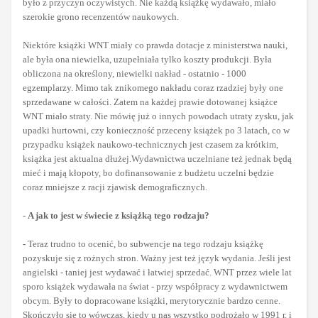
było z przyczyn oczywistych. Nie każdą książkę wydawało, miało
szerokie grono recenzentów naukowych.
Niektóre książki WNT miały co prawda dotacje z ministerstwa nauki,
ale była ona niewielka, uzupełniała tylko koszty produkcji. Była
obliczona na określony, niewielki nakład - ostatnio - 1000
egzemplarzy. Mimo tak znikomego nakładu coraz rzadziej były one
sprzedawane w całości. Zatem na każdej prawie dotowanej książce
WNT miało straty. Nie mówię już o innych powodach utraty zysku, jak
upadki hurtowni, czy konieczność przeceny książek po 3 latach, co w
przypadku książek naukowo-technicznych jest czasem za krótkim,
książka jest aktualna dłużej.
Wydawnictwa uczelniane też jednak będą
mieć i mają kłopoty, bo dofinansowanie z
budżetu uczelni będzie
coraz mniejsze z racji zjawisk demograficznych.
-
A jak to jest w świecie z książką tego rodzaju?
-
Teraz trudno to ocenić, bo subwencje na tego rodzaju książkę
pozyskuje się z rożnych stron. Ważny jest też język wydania. Jeśli jest
angielski - taniej jest wydawać i łatwiej sprzedać. WNT przez wiele lat
sporo książek wydawała na świat - przy współpracy z wydawnictwem
obcym. Były to dopracowane książki, merytorycznie bardzo cenne.
Skończyło się to wówczas, kiedy u nas wszystko podrożało w 1991 r. i