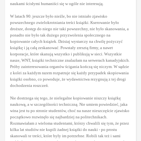
naukami ścisłymi humaniści się w ogóle nie interesują.
W latach 90. jeszcze było nieźle, bo nie istniało zjawisko
powszechnego zwielokrotniania treści książki. Kserowanie było
droższe, dostęp do niego nie taki powszechny, nie było skanowania, a
ponadto nie było tak dużego przyzwolenia społecznego na
kopiowanie całych książek. Dzisiaj wystarczy na chwilę pożyczyć
książkę i ją całą zeskanować. Powstały zresztą firmy, a nawet
korporacje, które skanują wszystko i publikują w sieci. Wszystkie
nasze, WNT, książki techniczne znalazłam na serwerach kanadyjskich.
Próby zainteresowania organów ścigania kończą się niczym. W sądzie
z kolei za każdym razem rozpatruje się każdy przypadek skopiowania
książki osobno, co powoduje, że wydawnictwa rezygnują z tej drogi
dochodzenia roszczeń.
Nie dostrzega się tego, że nielegalne kopiowanie niszczy książkę
naukową, a w szczególności techniczną. Nie umiem powiedzieć, jaka
wina jest tu po stronie studentów, choć na nasze nieszczęście zjawisko
początkowo rozwinęło się najbardziej na politechnikach.
Rozmawiałam z wieloma studentami, którzy chwalili się tym, że przez
kilka lat studiów nie kupili żadnej książki do nauki - po prostu
skanowali te treści, które były im potrzebne. Robili tak też i sami