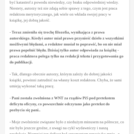
być katastrof z powodu niewiedzy, czy braku odpowiedniej wiedzy.
Niestety, autorzy też nie zdają sobie sprawy z tego, czym jest praca
redaktora merytorycznego, jak wiele on wkłada swojej pracy w
książkę, jej dobrą jakość.
-
Teraz zmieniła się trochę filozofia, wynikająca z prawa
autorskiego. Kiedyś autor miał prawo przynieść dzieło z wszystkimi
możliwymi błędami, a redaktor musiał to poprawić, bo on nie miał
prawa popełnić błędu. Dzisiaj tylko autor odpowiada za książkę -
praca redaktora polega tylko na redakcji tekstu i przygotowania go
do publikacji.
-
Tak, dlatego obecnie autorzy, którym zależy do dobrej jakości
książki, powinni zatrudnić na własny koszt redaktora. Chyba, że sami
umieją wykonać taką pracę.
-
Pani została zwolniona z WNT za rządów PiS pod pretekstem
deficytu oficyny, co powszechnie odczytano jako pretekst do
pozbycia się pani..
-
Moje zwolnienie związane było z niedużym minusem na półrocze, co
nie było jeszcze groźne, z uwagi na cykl wydawniczy i naszą
produkcję. Niemniej ten deficyt był argumentem przeciwko mnie - z