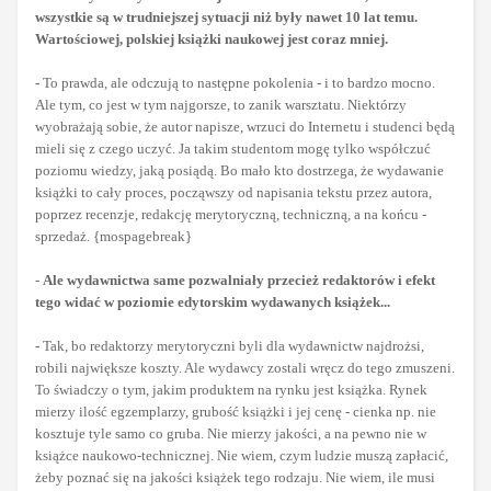
wszystkie są w trudniejszej sytuacji niż były nawet 10 lat temu.
Wartościowej, polskiej książki naukowej jest coraz mniej.
-
To prawda, ale odczują to następne pokolenia - i to bardzo mocno.
Ale tym, co jest w tym najgorsze, to zanik warsztatu. Niektórzy
wyobrażają sobie, że autor napisze, wrzuci do Internetu i studenci będą
mieli się z czego uczyć. Ja takim studentom mogę tylko współczuć
poziomu wiedzy, jaką posiądą. Bo mało kto dostrzega, że wydawanie
książki to cały proces, począwszy od napisania tekstu przez autora,
poprzez recenzje, redakcję merytoryczną, techniczną, a na końcu -
sprzedaż. {mospagebreak}
-
Ale wydawnictwa same pozwalniały przecież redaktorów i efekt
tego widać w poziomie edytorskim wydawanych książek...
-
Tak, bo redaktorzy merytoryczni byli dla wydawnictw najdrożsi,
robili największe koszty. Ale wydawcy zostali wręcz do tego zmuszeni.
To świadczy o tym, jakim produktem na rynku jest książka. Rynek
mierzy ilość egzemplarzy, grubość książki i jej cenę - cienka np. nie
kosztuje tyle samo co gruba. Nie mierzy jakości, a na pewno nie w
książce naukowo-technicznej. Nie wiem, czym ludzie muszą zapłacić,
żeby poznać się na jakości książek tego rodzaju. Nie wiem, ile musi