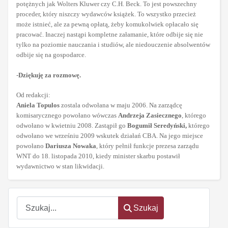
potężnych jak Wolters Kluwer czy C.H. Beck. To jest powszechny
proceder, który niszczy wydawców książek. To wszystko przecież
może istnieć, ale za pewną opłatą, żeby komukolwiek opłacało się
pracować. Inaczej nastąpi kompletne załamanie, które odbije się nie
tylko na poziomie nauczania i studiów, ale niedouczenie absolwentów
odbije się na gospodarce.
-
Dziękuję za rozmowę.
Od redakcji:
Aniela Topulos
zostala odwołana w maju 2006. Na zarządcę
komisarycznego powołano wówczas
Andrzeja Zasiecznego
, którego
odwołano w kwietniu 2008. Zastąpił go
Bogumił Seredyński,
którego
odwołano we wrześniu 2009 wskutek działań CBA. Na jego miejsce
powołano
Dariusza Nowaka
, który pełnił funkcje prezesa zarządu
WNT do 18. listopada 2010, kiedy minister skarbu postawił
wydawnictwo w stan likwidacji.
oem
software
Szukaj
Szukaj