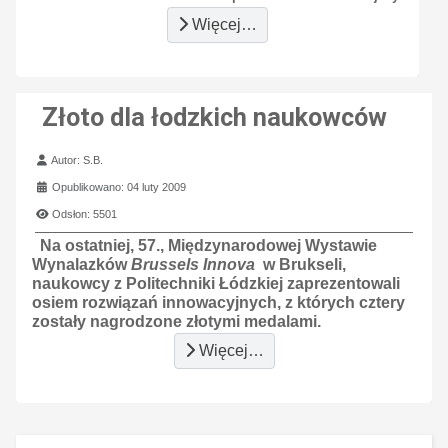
Więcej…
Złoto dla łodzkich naukowców
Szczegóły
Autor:
S.B.
Opublikowano: 04 luty 2009
Odsłon: 5501
Na ostatniej, 57., Międzynarodowej Wystawie
Wynalazków
Brussels Innova
w Brukseli,
naukowcy z Politechniki Łódzkiej zaprezentowali
osiem rozwiązań innowacyjnych, z których cztery
zostały nagrodzone złotymi medalami.
Więcej…