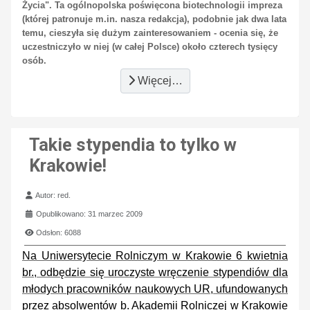
Życia". Ta ogólnopolska poświęcona biotechnologii impreza
(której patronuje m.in. nasza redakcja), podobnie jak dwa lata
temu, cieszyła się dużym zainteresowaniem - ocenia się, że
uczestniczyło w niej (w całej Polsce) około czterech tysięcy
osób.
Więcej…
Takie stypendia to tylko w
Krakowie!
Szczegóły
Autor:
red.
Opublikowano: 31 marzec 2009
Odsłon: 6088
Na Uniwersytecie Rolniczym w Krakowie 6 kwietnia
br., odbędzie się uroczyste wręczenie stypendiów dla
młodych pracowników naukowych UR, ufundowanych
przez absolwentów b. Akademii Rolniczej w Krakowie