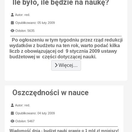
Ile było, ile będzie na naukę?
Szczegóły
Autor:
red.
Opublikowano: 05 luty 2009
Odsłon: 5635
Po ogłoszeniu w tym tygodniu przez rząd redukcji
wydatków z budżetu na ten rok, warto podać kilka
liczb z obowiązującej od
9 stycznia 2009 ustawy
budżetowej w
części dotyczącej nauki.
Więcej…
Oszczędności w nauce
Szczegóły
Autor:
red.
Opublikowano: 04 luty 2009
Odsłon: 5467
Wiadomość dnia - budżet nauki prawie o 1 mld zł mniejszy!