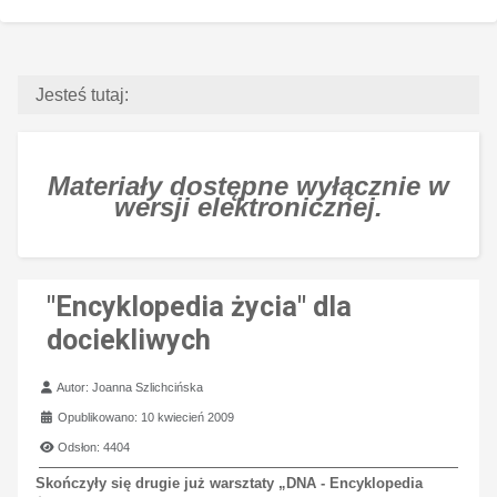
Jesteś tutaj:
Materiały dostępne wyłącznie w
wersji elektronicznej.
"Encyklopedia życia" dla
dociekliwych
Szczegóły
Autor:
Joanna Szlichcińska
Opublikowano: 10 kwiecień 2009
Odsłon: 4404
Skończyły się drugie już warsztaty „DNA - Encyklopedia