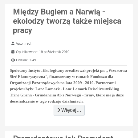
Między Bugiem a Narwią -
ekolodzy tworzą także miejsca
pracy
Szczegóły
Autor:
red.
Opublikowano: 19 październik 2010
Odsłon: 3949
Społeczny Instytut Ekologiczny zrealizował projekt pn. „Wzorcowa
Sieć Ekoturystyczna", finansowany w ramach Funduszu dla
Organizacji Pozarządowych na lata 2009 - 2010. Partnerami
projektu były: Lone Lamark - Lone Lamark Reiselivsutvikling
Trine Grann - Grindaheim AS z Norwegii - firmy, które mają duże
doświadczenie w tego rodzaju działaniach.
Więcej…