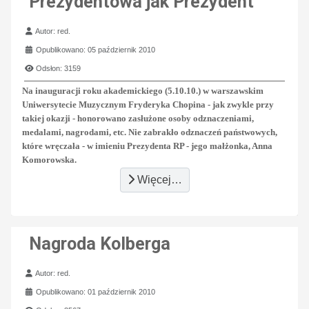
Prezydentowa jak Prezydent
Szczegóły
Autor:
red.
Opublikowano: 05 październik 2010
Odsłon: 3159
Na inauguracji roku akademickiego (5.10.10.) w warszawskim
Uniwersytecie Muzycznym Fryderyka Chopina - jak zwykle przy
takiej okazji - honorowano zasłużone osoby odznaczeniami,
medalami, nagrodami, etc. Nie zabrakło odznaczeń państwowych,
które wręczała - w imieniu Prezydenta RP - jego małżonka, Anna
Komorowska.
Więcej…
Nagroda Kolberga
Szczegóły
Autor:
red.
Opublikowano: 01 październik 2010