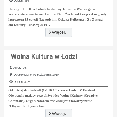
Odsłon: 3567
Dzisiaj, 1.10.10., w Salach Redutowych Teatru Wielkiego w
Warszawie wiceminister kultury Piotr Żuchowski wręczył nagrody
laureatom 35 edycji Nagrody im. Oskara Kolberga „ Za Zasługi
dla Kultury Ludowej 2010".
Więcej…
Wolna Kultura w Łodzi
Szczegóły
Autor:
red,
Opublikowano: 01 październik 2010
Odsłon: 3024
Od dzisiaj do niedzieli (1-3.10.10) trwa w Łodzi IV Festiwal
Obywatela mający przybliżyć ideę Wolnej Kultury (Creative
Commons). Organizatorem festiwalu jest Stowarzyszenie
"Obywatele obywatelom".
Więcej…