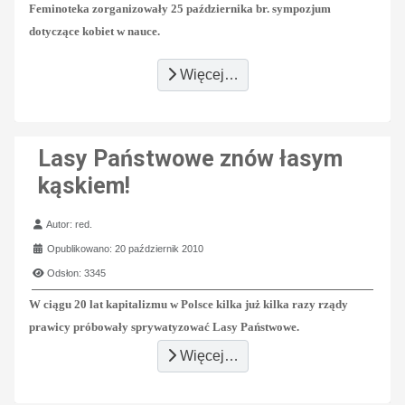
Feminoteka zorganizowały 25 października br. sympozjum
dotyczące kobiet w nauce.
Więcej…
Lasy Państwowe znów łasym
kąskiem!
Szczegóły
Autor:
red.
Opublikowano: 20 październik 2010
Odsłon: 3345
W ciągu 20 lat kapitalizmu w Polsce kilka już kilka razy rządy
prawicy próbowały sprywatyzować Lasy Państwowe.
Więcej…