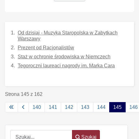
Od dzisiaj - Muzyka Staropolska w Zabytkach
Warszawy
Prezent od Racjonalistów
Staż w ochronie środowiska w Niemczech
Tegoroczni laureaci nagrody im. Marka Cara
Strona 145 z 162
140
141
142
143
144
145
146
Szukaj
Szukaj