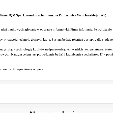
irmy IQM Spark został uruchomiony na Politechnice Wrocławskiej (PWr).
badań naukowych, głównie w obszarze informatyki. Firma informuje, że wdrożeni
y w rozwoju technologicznym kraju. System będzie również dostępny dla student
zystujący technologię kubitów nadprzewodzących w niskiej temperaturze. System
ych. Naszym celem jest prowadzenie badań i kształcenie specjalistów IT – powi
uperconducting-quantum-computer/