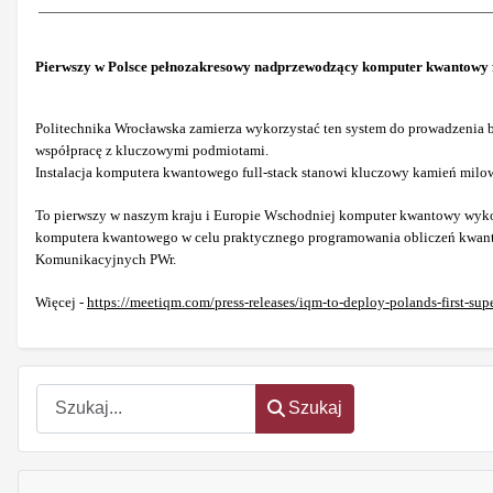
Pierwszy w Polsce pełnozakresowy nadprzewodzący komputer kwantowy f
Politechnika Wrocławska zamierza wykorzystać ten system do prowadzenia 
współpracę z kluczowymi podmiotami.
Instalacja komputera kwantowego full-stack stanowi kluczowy kamień milow
To pierwszy w naszym kraju i Europie Wschodniej komputer kwantowy wykor
komputera kwantowego w celu praktycznego programowania obliczeń kwantow
Komunikacyjnych PWr.
Więcej -
https://meetiqm.com/press-releases/iqm-to-deploy-polands-first-s
Szukaj
Szukaj