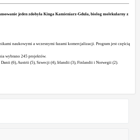
nansowanie jeden zdobyła Kinga Kamieniarz-Gdula, biolog molekularny z
ikami naukowymi a wczesnymi fazami komercjalizacji. Program jest częścią
nia wybrano 245 projektów.
ii (6), Austrii (5), Szwecji (4), Irlandii (3), Finlandii i Norwegii (2).