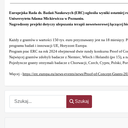
Europejska Rada ds. Badań Naukowych (ERC) ogłosiła wyniki ostatniej r
Uniwersytetu Adama Mickiewicza w Poznaniu.
Nagrodzony projekt dotyczy ulepszania terapii nowotworowej łączącej bi
Każdy z grantów o wartości 150 tys. euro przyznawany jest na 18 miesięc
programu badań i innowacji UE, Horyzont Europa.
Program prac ERC na rok 2024 obejmował dwie rundy konkursu Proof of Con
Najwięcej grantów zdobyli badacze z Niemiec, Włoch i Holandii (po 15), a następn
Pojedyncze granty otrzymali badacze z Chorwacji, Czech, Cypru, Polski, Portu
Więcej -
https://erc.europa.eu/news-events/news/Proof-of-Concept-Grants-20
Szukaj
Szukaj