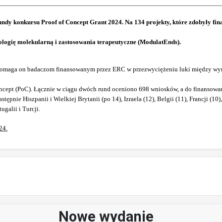
undy konkursu Proof of Concept Grant 2024. Na 134 projekty, które zdobyły fi
ologię molekularną i zastosowania terapeutyczne (ModulatEnds).
y. Pomaga on badaczom finansowanym przez ERC w przezwyciężeniu luki między wyn
cept (PoC). Łącznie w ciągu dwóch rund oceniono 698 wniosków, a do finansowa
ie Hiszpanii i Wielkiej Brytanii (po 14), Izraela (12), Belgii (11), Francji (10), Dan
galii i Turcji.
24.
Nowe wydanie