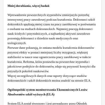
Mniej dorabiania, więcej badań
Wprowadzenie powszechnych stypendiów zmniejszyło potrzebę
intensywnej pracy zawodowej podczas kształcenia. Doktoranci szkół
doktorskich spędzają mniej czasu na pracy zarobkowej w porównaniu
z osobami na studiach doktoranckich. Najmniej pracują doktoranci
nauk ścisłych i przyrodniczych, a najbardziej aktywni zawodowo
pozostają doktoranci z dziedzin nauk medycznych oraz
teologicznych.
Pierwsze dane pokazują, że zmiana modelu kształcenia doktorantów
przynosi efekty w postaci mniejszej liczby rezygnacji, większej
stabilności w nauce oraz ograniczenia pracy zarobkowej w trakcie
kształcenia. Reforma, która postawiła na powszechne stypendia i
jakościowe podejście do doktoratów, zdaje się przynosić korzyści dla
przyszłych pokoleń naukowców.
Więcej szczegółowych danych oraz raporty dotyczące studiów
doktoranckich i szkół doktorskich można znaleźć na stronie ELA.
Ogólnopolski system monitorowania Ekonomicznych Losów
Absolwentów szkół wyższych (ELA)
System ELA został stworzony i jest prowadzony przez Ośrodek